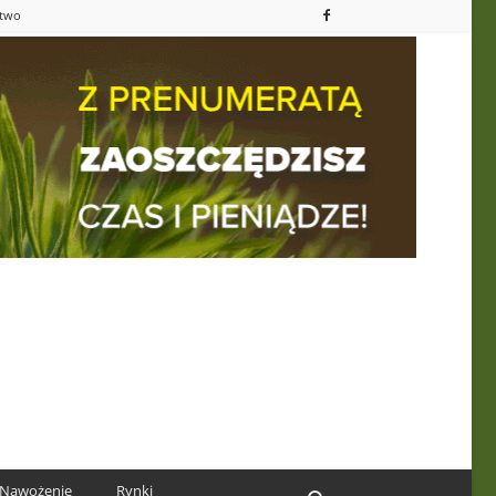
ctwo
Nawożenie
Rynki