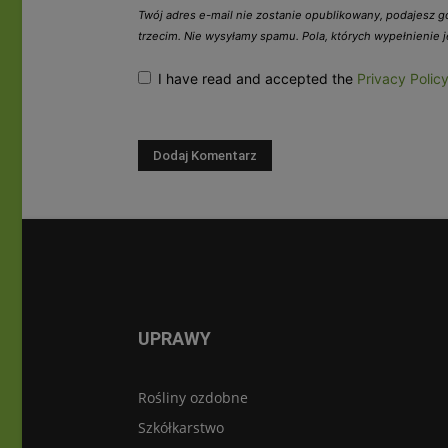
Twój adres e-mail nie zostanie opublikowany, podajesz 
trzecim. Nie wysyłamy spamu. Pola, których wypełnienie
I have read and accepted the
Privacy Polic
UPRAWY
Rośliny ozdobne
Szkółkarstwo