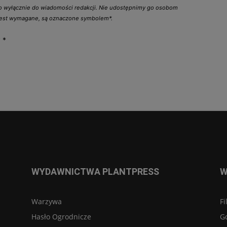
go wyłącznie do wiadomości redakcji. Nie udostępnimy go osobom
 jest wymagane, są oznaczone symbolem*.
y
*
WYDAWNICTWA PLANTPRESS
W
Warzywa
Fi
Hasło Ogrodnicze
G