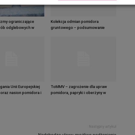
izmy ograniczające
Kolekcja odmian pomidora
rób odglebowych w
gruntowego – podsumowanie
midora
sezonu 2020. Odmiany, ochrona,
nawożenie…
nia Unii Europejskiej
ToMMV – zagrożenie dla upraw
 oraz nasion pomidora i
pomidora, papryki i oberżyny w
Polsce
Następny artykuł
Nadchodzą ulewy, możliwe podtopienia