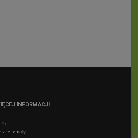
IĘCEJ INFORMACJI
lmy
orące tematy