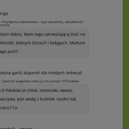
inga
n
Przylepnica szklarniowa – opis szkodnika, szkodliwość i
chrona
Dzień dobry. Mam tego zatrważającą ilość na
aktinidii, dolnych liściach i łodygach. Multum
ego jest!!!
olejna garść dupereli dla młodych imbecyli
n
Żywność wegańska trafia już do ponad 1/3 Polaków
1/3 Polaków je chleb, ziemniaki, owoce,
warzywa, pije wodę z butelek, studni lub
kranu? Co
grodnik - amator