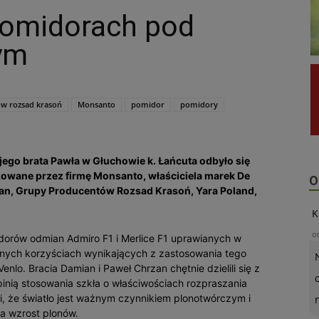
pomidorach pod
ym
w rozsad krasoń
Monsanto
pomidor
pomidory
ego brata Pawła w Głuchowie k. Łańcuta odbyło się
wane przez firmę Monsanto, właściciela marek De
O
odan, Grupy Producentów Rozsad Krasoń, Yara Poland,
K
o
orów odmian Admiro F1 i Merlice F1 uprawianych w
rnych korzyściach wynikających z zastosowania tego
nlo. Bracia Damian i Paweł Chrzan chętnie dzielili się z
inią stosowania szkła o właściwościach rozpraszania
i, że światło jest ważnym czynnikiem plonotwórczym i
na wzrost plonów.