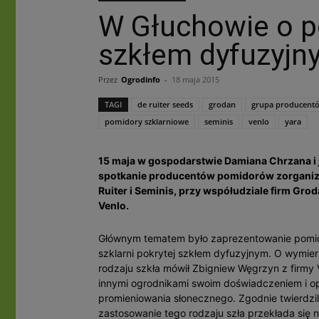
W Głuchowie o 
szkłem dyfuzyjn
Przez
Ogrodinfo
-
18 maja 2015
TAGI
de ruiter seeds
grodan
grupa producentó
pomidory szklarniowe
seminis
venlo
yara
15 maja w gospodarstwie Damiana Chrzana i j
spotkanie producentów pomidorów zorganizo
Ruiter i Seminis, przy współudziale firm Gr
Venlo.
Głównym tematem było zaprezentowanie pomid
szklarni pokrytej szkłem dyfuzyjnym. O wymie
rodzaju szkła mówił Zbigniew Węgrzyn z firmy Ve
innymi ogrodnikami swoim doświadczeniem i op
promieniowania słonecznego. Zgodnie twierdzil
zastosowanie tego rodzaju szła przekłada się 