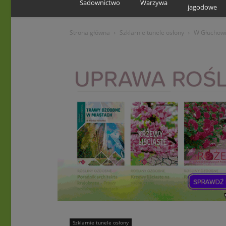
Sadownictwo
Warzywa
jagodowe
Strona główna
Szklarnie tunele osłony
W Głuchowi
Szklarnie tunele osłony