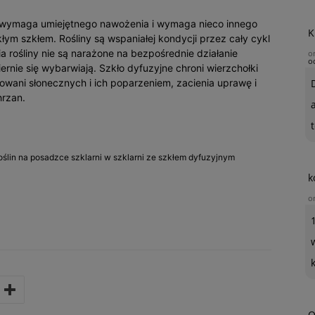
wymaga umiejętnego nawożenia i wymaga nieco innego
K
m szkłem. Rośliny są wspaniałej kondycji przez cały cykl
 rośliny nie są narażone na bezpośrednie działanie
o
o
nie się wybarwiają. Szkło dyfuzyjne chroni wierzchołki
owani słonecznych i ich poparzeniem, zacienia uprawę i
hrzan.
t
roślin na posadzce szklarni w szklarni ze szkłem dyfuzyjnym
k
o
O