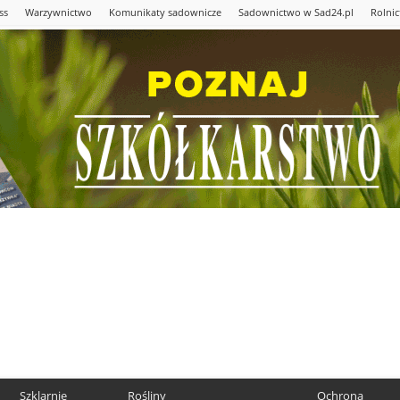
ss
Warzywnictwo
Komunikaty sadownicze
Sadownictwo w Sad24.pl
Rolni
Szklarnie
Rośliny
Ochrona