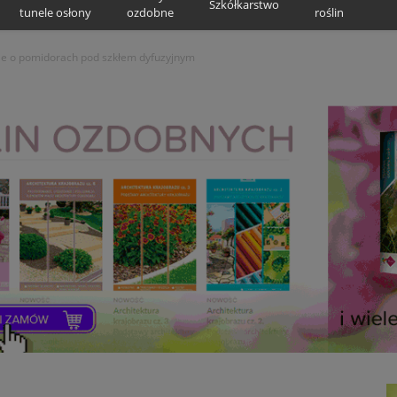
Szkółkarstwo
tunele osłony
ozdobne
roślin
e o pomidorach pod szkłem dyfuzyjnym