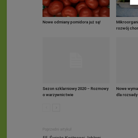
Nowe odmiany pomidora już są!
Mikroorgan
rozwój cho
uprawie po
Sezon szklarniowy 2020 – Rozmowy
Nowe wymaga
o warzywnictwie
dla rozsady
papryki
Poprzedni artykuł
55. Święto Kwitnącej Jabłoni