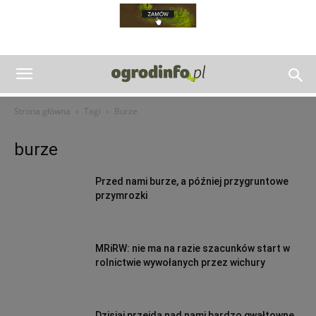
Strona główna
Tagi
Burze
burze
Przed nami burze, a później przygruntowe
przymrozki
MRiRW: nie ma na razie szacunków start w
rolnictwie wywołanych przez wichury
Dzisiaj przejdą nad nami bardzo gwałtowne