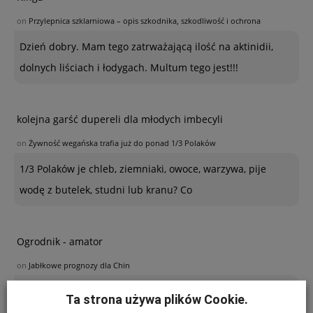
on
Przylepnica szklarniowa – opis szkodnika, szkodliwość i ochrona
Dzień dobry. Mam tego zatrważającą ilość na aktinidii,
dolnych liściach i łodygach. Multum tego jest!!!
kolejna garść dupereli dla młodych imbecyli
on
Żywność wegańska trafia już do ponad 1/3 Polaków
1/3 Polaków je chleb, ziemniaki, owoce, warzywa, pije
wodę z butelek, studni lub kranu? Co
Ogrodnik - amator
on
Jabłkowe prognozy dla Chin
Poszukuję sposobu zabezpieczenia sznurków
Ta strona używa plików Cookie.
polipropylenowych używanych w ubiegłym roku do