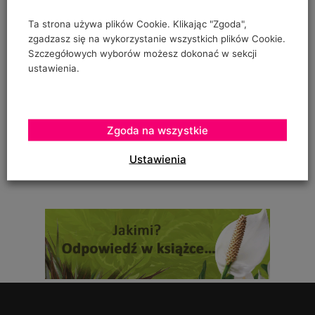
"prowadzenia" pomidorów w szklarence oraz
Ta strona używa plików Cookie. Klikając "Zgoda",
zgadzasz się na wykorzystanie wszystkich plików Cookie.
Szczegółowych wyborów możesz dokonać w sekcji
ustawienia.
Urszula Hahajska
on
Żywność wegańska trafia już do ponad 1/3 Polaków
To zależy czy podczas uprawy robaczki które ją zjadały,
Zgoda na wszystkie
zostały otrute, czy skrzętnie zebrane i
Ustawienia