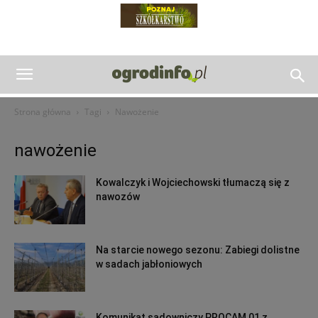
Strona główna
Tagi
Nawożenie
nawożenie
Kowalczyk i Wojciechowski tłumaczą się z
nawozów
Na starcie nowego sezonu: Zabiegi dolistne
w sadach jabłoniowych
Komunikat sadowniczy PROCAM 01 z