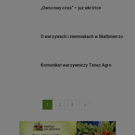
„Owocowy czas” – już wkrótce
O warzywach i ziemniakach w Skalbmierzu
Komunikat warzywniczy Timac Agro
1
2
3