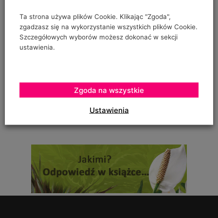
"prowadzenia" pomidorów w szklarence oraz
Ta strona używa plików Cookie. Klikając "Zgoda",
zgadzasz się na wykorzystanie wszystkich plików Cookie.
Szczegółowych wyborów możesz dokonać w sekcji
ustawienia.
Urszula Hahajska
on
Żywność wegańska trafia już do ponad 1/3 Polaków
To zależy czy podczas uprawy robaczki które ją zjadały,
Zgoda na wszystkie
zostały otrute, czy skrzętnie zebrane i
Ustawienia