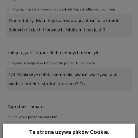
on
Przylepnica szklarniowa – opis szkodnika, szkodliwość i ochrona
Dzień dobry. Mam tego zatrważającą ilość na aktinidii,
dolnych liściach i łodygach. Multum tego jest!!!
kolejna garść dupereli dla młodych imbecyli
on
Żywność wegańska trafia już do ponad 1/3 Polaków
1/3 Polaków je chleb, ziemniaki, owoce, warzywa, pije
wodę z butelek, studni lub kranu? Co
Ogrodnik - amator
on
Jabłkowe prognozy dla Chin
Poszukuję sposobu zabezpieczenia sznurków
Ta strona używa plików Cookie.
polipropylenowych używanych w ubiegłym roku do