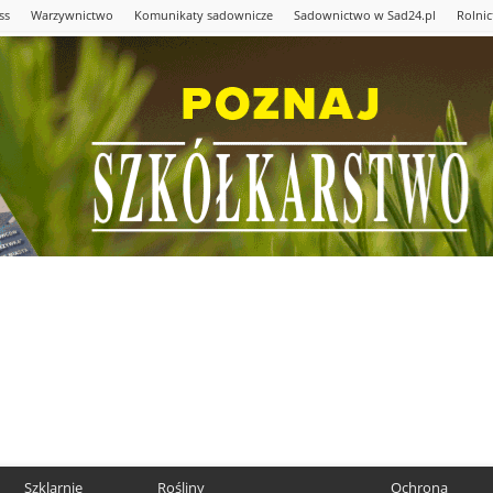
ss
Warzywnictwo
Komunikaty sadownicze
Sadownictwo w Sad24.pl
Rolni
Szklarnie
Rośliny
Ochrona