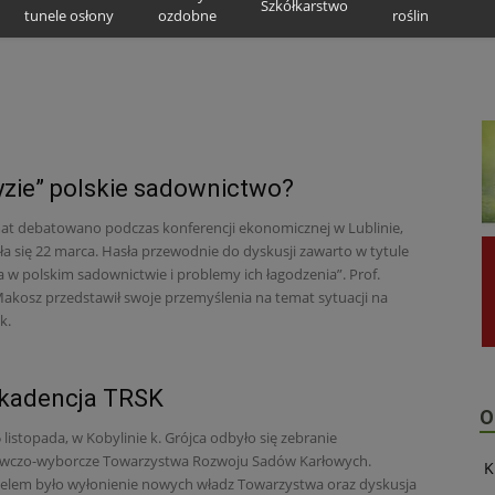
Szkółkarstwo
tunele osłony
ozdobne
roślin
yzie” polskie sadownictwo?
at debatowano podczas konferencji ekonomicznej w Lublinie,
ła się 22 marca. Hasła przewodnie do dyskusji zawarto w tytule
a w polskim sadownictwie i problemy ich łagodzenia”. Prof.
akosz przedstawił swoje przemyślenia na temat sytuacji na
k.
kadencja TRSK
O
 listopada, w Kobylinie k. Grójca odbyło się zebranie
wczo-wyborcze Towarzystwa Rozwoju Sadów Karłowych.
K
lem było wyłonienie nowych władz Towarzystwa oraz dyskusja