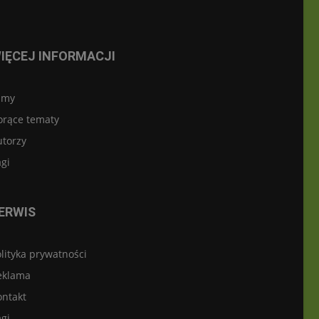
IĘCEJ INFORMACJI
lmy
orące tematy
utorzy
gi
ERWIS
lityka prywatności
eklama
ontakt
gi