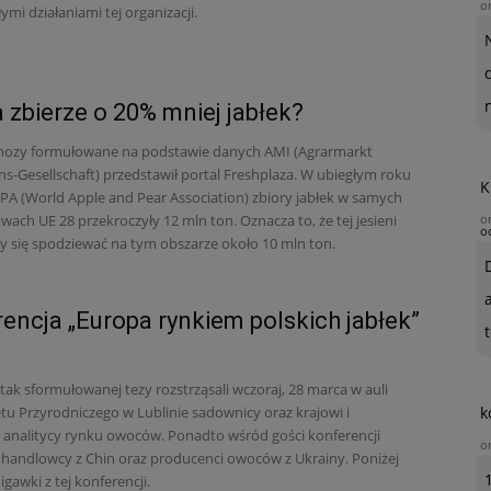
o
ymi działaniami tej organizacji.
 zbierze o 20% mniej jabłek?
nozy formułowane na podstawie danych AMI (Agrarmarkt
ns-Gesellschaft) przedstawił portal Freshplaza. W ubiegłym roku
K
A (World Apple and Pear Association) zbiory jabłek w samych
wach UE 28 przekroczyły 12 mln ton. Oznacza to, że tej jesieni
o
o
 się spodziewać na tym obszarze około 10 mln ton.
encja „Europa rynkiem polskich jabłek”
t
ak sformułowanej tezy rozstrząsali wczoraj, 28 marca w auli
tu Przyrodniczego w Lublinie sadownicy oraz krajowi i
k
i analitycy rynku owoców. Ponadto wśród gości konferencji
o
ię handlowcy z Chin oraz producenci owoców z Ukrainy. Poniżej
gawki z tej konferencji.