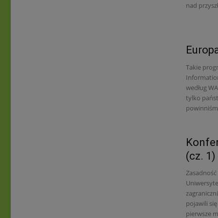
nad przyszł
Europa
Takie prog
Informatio
według WAP
tylko państ
powinniśmy
Konfer
(cz. 1)
Zasadność t
Uniwersyte
zagraniczn
pojawili s
pierwsze mi