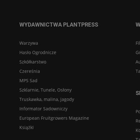
WYDAWNICTWA PLANTPRESS
W
Warzywa
Fi
Hasło Ogrodnicze
G
Szkółkarstwo
A
Czereśnia
Ta
MPS Sad
Szklarnie, Tunele, Osłony
S
Truskawka, malina, jagody
Informator Sadowniczy
Po
European Fruitgrowers Magazine
R
Książki
K
Ta