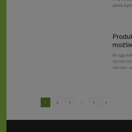
Jabłek będz
Produkc
możliw
W ciągu ki
5,0 mln to
mln ton - 
...
1
2
3
5