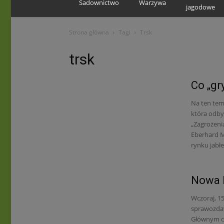
Sadownictwo
Warzywa
jagodowe
Strona główna
Tagi
Trsk
trsk
Co „gr
Na ten tem
która odby
„Zagrożeni
Eberhard M
rynku jabłe
Nowa 
Wczoraj, 15
sprawozda
Głównym ce