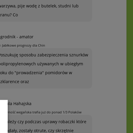
warzywa, pije wodę z butelek, studni lub
kranu? Co
grodnik - amator
n
Jabłkowe prognozy dla Chin
Poszukuję sposobu zabezpieczenia sznurków
polipropylenowych używanych w ubiegłym
roku do "prowadzenia" pomidorów w
szklarence oraz
rszula Hahajska
n
Żywność wegańska trafia już do ponad 1/3 Polaków
To zależy czy podczas uprawy robaczki które
ją zjadały, zostały otrute, czy skrzętnie