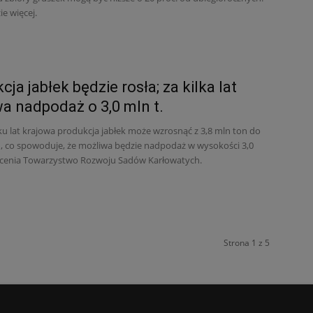
ie więcej.
ja jabłek będzie rosła; za kilka lat
a nadpodaż o 3,0 mln t.
lku lat krajowa produkcja jabłek może wzrosnąć z 3,8 mln ton do
n, co spowoduje, że możliwa będzie nadpodaż w wysokości 3,0
ocenia Towarzystwo Rozwoju Sadów Karłowatych.
Strona 1 z 5