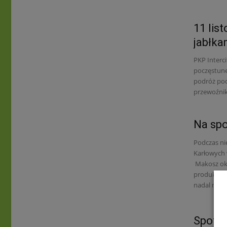
11 lis
jabłka
PKP Interc
poczęstune
podróż poc
przewoźnik
Na sp
Podczas ni
Karłowych 
Makosz okre
produkcji j
nadal może 
Spotk