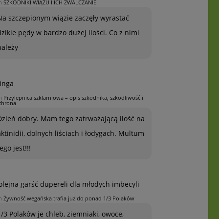
n
SZKODNIKI WIĄZU I ICH ZWALCZANIE
Na szczepionym wiązie zaczęły wyrastać
dzikie pędy w bardzo dużej ilości. Co z nimi
należy
inga
n
Przylepnica szklarniowa – opis szkodnika, szkodliwość i
chrona
Dzień dobry. Mam tego zatrważającą ilość na
aktinidii, dolnych liściach i łodygach. Multum
ego jest!!!
olejna garść dupereli dla młodych imbecyli
n
Żywność wegańska trafia już do ponad 1/3 Polaków
1/3 Polaków je chleb, ziemniaki, owoce,