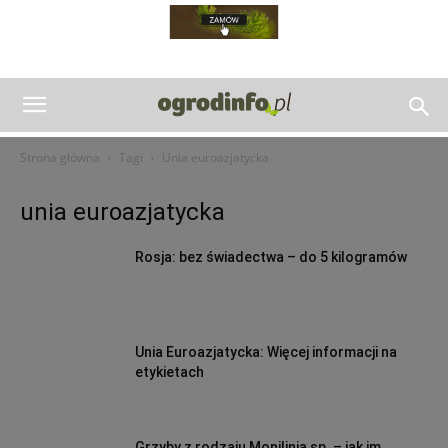
Strona główna
Tagi
Unia euroazjatycka
unia euroazjatycka
Rosja: bez świadectwa – do 5 kilogramów
Unia Euroazjatycka: Więcej informacji na
etykietach
Grzyby z rodzaju Monilinia sp. – jak im