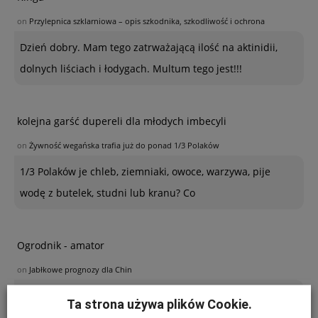
on
Przylepnica szklarniowa – opis szkodnika, szkodliwość i ochrona
Dzień dobry. Mam tego zatrważającą ilość na aktinidii,
dolnych liściach i łodygach. Multum tego jest!!!
kolejna garść dupereli dla młodych imbecyli
on
Żywność wegańska trafia już do ponad 1/3 Polaków
1/3 Polaków je chleb, ziemniaki, owoce, warzywa, pije
wodę z butelek, studni lub kranu? Co
Ogrodnik - amator
on
Jabłkowe prognozy dla Chin
Poszukuję sposobu zabezpieczenia sznurków
Ta strona używa plików Cookie.
polipropylenowych używanych w ubiegłym roku do