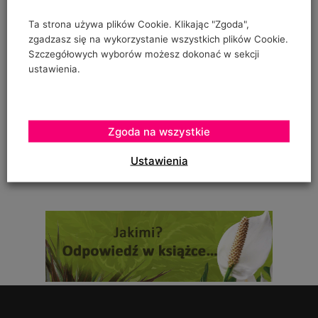
"prowadzenia" pomidorów w szklarence oraz
Ta strona używa plików Cookie. Klikając "Zgoda",
zgadzasz się na wykorzystanie wszystkich plików Cookie.
Szczegółowych wyborów możesz dokonać w sekcji
ustawienia.
Urszula Hahajska
on
Żywność wegańska trafia już do ponad 1/3 Polaków
To zależy czy podczas uprawy robaczki które ją zjadały,
Zgoda na wszystkie
zostały otrute, czy skrzętnie zebrane i
Ustawienia