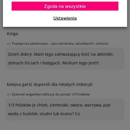
Na szczepionym wiązie zaczęły wyrastać dzikie pędy w
Zgoda na wszystkie
bardzo dużej ilości. Co z nimi należy
Ustawienia
Kinga
on
Przylepnica szklarniowa – opis szkodnika, szkodliwość i ochrona
Dzień dobry. Mam tego zatrważającą ilość na aktinidii,
dolnych liściach i łodygach. Multum tego jest!!!
kolejna garść dupereli dla młodych imbecyli
on
Żywność wegańska trafia już do ponad 1/3 Polaków
1/3 Polaków je chleb, ziemniaki, owoce, warzywa, pije
wodę z butelek, studni lub kranu? Co