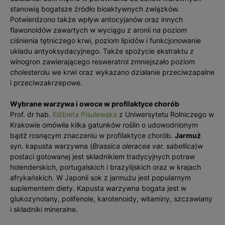
stanowią bogatsze źródło bioaktywnych związków.
Potwierdzono także wpływ antocyjanów oraz innych
flawonoidów zawartych w wyciągu z aronii na poziom
ciśnienia tętniczego krwi, poziom lipidów i funkcjonowanie
układu antyoksydacyjnego. Także spożycie ekstraktu z
winogron zawierającego resweratrol zmniejszało poziom
cholesterolu we krwi oraz wykazano działanie przeciwzapalne
i przeciwzakrzepowe.
Wybrane warzywa i owoce w profilaktyce chorób
Prof. dr hab.
Elżbieta Pisulewska
z Uniwersytetu Rolniczego w
Krakowie omówiła kilka gatunków roślin o udowodnionym
bądź rosnącym znaczeniu w profilaktyce chorób.
Jarmuż
syn. kapusta warzywna (
Brassica oleracea var. sabellica
)w
postaci gotowanej jest składnikiem tradycyjnych potraw
holenderskich, portugalskich i brazylijskich oraz w krajach
afrykańskich. W Japonii sok z jarmużu jest popularnym
suplementem diety. Kapusta warzywna bogata jest w
glukozynolany, polifenole, karotenoidy, witaminy, szczawiany
i składniki mineralne.