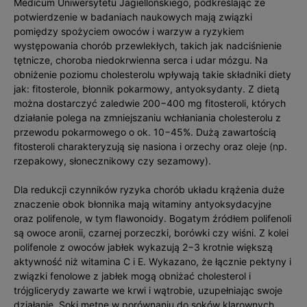
Medicum Uniwersytetu Jagiellońskiego, podkreślając że
potwierdzenie w badaniach naukowych mają związki
pomiędzy spożyciem owoców i warzyw a ryzykiem
występowania chorób przewlekłych, takich jak nadciśnienie
tętnicze, choroba niedokrwienna serca i udar mózgu. Na
obniżenie poziomu cholesterolu wpływają takie składniki diety
jak: fitosterole, błonnik pokarmowy, antyoksydanty. Z dietą
można dostarczyć zaledwie 200−400 mg fitosteroli, których
działanie polega na zmniejszaniu wchłaniania cholesterolu z
przewodu pokarmowego o ok. 10−45%. Dużą zawartością
fitosteroli charakteryzują się nasiona i orzechy oraz oleje (np.
rzepakowy, słonecznikowy czy sezamowy).
Dla redukcji czynników ryzyka chorób układu krążenia duże
znaczenie obok błonnika mają witaminy antyoksydacyjne
oraz polifenole, w tym flawonoidy. Bogatym źródłem polifenoli
są owoce aronii, czarnej porzeczki, borówki czy wiśni. Z kolei
polifenole z owoców jabłek wykazują 2−3 krotnie większą
aktywność niż witamina C i E. Wykazano, że łącznie pektyny i
związki fenolowe z jabłek mogą obniżać cholesterol i
trójglicerydy zawarte we krwi i wątrobie, uzupełniając swoje
działanie. Soki mętne w porównaniu do soków klarownych