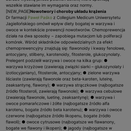
wszelkie stawiane im wymagania oraz normy.
[NEW_PAGE]
Nowotwory i choroby układu krążenia
Dr farmacji
Paweł Paśko
z Collegium Medicum Uniwersytetu
Jagiellońskiego omówił wpływ diety bogatej w warzywa i
owoce w kontekście prewencji nowotworów. Chemoprewencja
działa na dwa sposoby − zapobiega mutacjom lub poliferacji
komórek. Wśród składników odpowiedzialnych za efekt
chemoprewencyjny znajdują się: flawonoidy i kwasy fenolowe,
antocyjany, stilbeny, karotenoidy, fitosterole, glukozynolaty.
Prelegent podzielił warzywa i owoce na kilka grup: ●
warzywa krzyżowe (zawierają związki siarki – glukozynolaty i
izotiocyjaniany), fitosterole, antocyjany; ● zielone warzywa
liściaste (zawierają flawonole oraz beta-karoten, luteinę,
zeaksantynę, flawony); ● warzywa strączkowe (najbogatsze
źródło fitosteroli, zawierają flawonole); ● warzywa cebulowe
(zwaierają flawonole, luetinę, zeaksantynę); ● warzywa i
owoce pomarańczowe i żółte (najbogatsze źródło alfa
karotenu, bogate źródło beta karotenu); ● warzywa i owoce
czerwone (najbogatsze źródło likopenu, bogate źródło
flawoli); ● owoce cytrusowe (najbogatsze we flawanony,
bogate we flawony i likopen); ● jagody (najbogatsze w