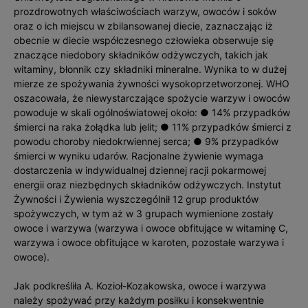
prozdrowotnych właściwościach warzyw, owoców i soków
oraz o ich miejscu w zbilansowanej diecie, zaznaczając iż
obecnie w diecie współczesnego człowieka obserwuje się
znaczące niedobory składników odżywczych, takich jak
witaminy, błonnik czy składniki mineralne. Wynika to w dużej
mierze ze spożywania żywności wysokoprzetworzonej. WHO
oszacowała, że niewystarczające spożycie warzyw i owoców
powoduje w skali ogólnoświatowej około: ● 14% przypadków
śmierci na raka żołądka lub jelit; ● 11% przypadków śmierci z
powodu choroby niedokrwiennej serca; ● 9% przypadków
śmierci w wyniku udarów. Racjonalne żywienie wymaga
dostarczenia w indywidualnej dziennej racji pokarmowej
energii oraz niezbędnych składników odżywczych. Instytut
Żywności i Żywienia wyszczególnił 12 grup produktów
spożywczych, w tym aż w 3 grupach wymienione zostały
owoce i warzywa (warzywa i owoce obfitujące w witaminę C,
warzywa i owoce obfitujące w karoten, pozostałe warzywa i
owoce).
Jak podkreśliła A. Kozioł-Kozakowska, owoce i warzywa
należy spożywać przy każdym posiłku i konsekwentnie