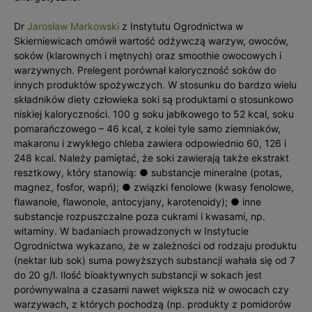
Dr
Jarosław Markowski
z Instytutu Ogrodnictwa w
Skierniewicach omówił wartość odżywczą warzyw, owoców,
soków (klarownych i mętnych) oraz smoothie owocowych i
warzywnych. Prelegent porównał kaloryczność soków do
innych produktów spożywczych. W stosunku do bardzo wielu
składników diety człowieka soki są produktami o stosunkowo
niskiej kaloryczności. 100 g soku jabłkowego to 52 kcal, soku
pomarańczowego – 46 kcal, z kolei tyle samo ziemniaków,
makaronu i zwykłego chleba zawiera odpowiednio 60, 126 i
248 kcal. Należy pamiętać, że soki zawierają także ekstrakt
resztkowy, który stanowią: ● substancje mineralne (potas,
magnez, fosfor, wapń); ● związki fenolowe (kwasy fenolowe,
flawanole, flawonole, antocyjany, karotenoidy); ● inne
substancje rozpuszczalne poza cukrami i kwasami, np.
witaminy. W badaniach prowadzonych w Instytucie
Ogrodnictwa wykazano, że w zależności od rodzaju produktu
(nektar lub sok) suma powyższych substancji wahała się od 7
do 20 g/l. Ilość bioaktywnych substancji w sokach jest
porównywalna a czasami nawet większa niż w owocach czy
warzywach, z których pochodzą (np. produkty z pomidorów