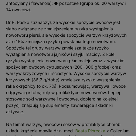
antocyjany i flawanole); ● pozostałe (grupa ok. 20 warzyw i
14 owoców).
Dr P. Paśko zaznaczył, że wysokie spożycie owoców jest
słabo związane ze zmniejszeniem ryzyka wystąpienia
nowotworu piersi, ale wysokie spożycie warzyw krzyżowych
aż o 15% zmniejsza ryzyko powstania tego nowotworu.
Spożycie tej grupy warzyw zmniejsza także ryzyko
wystąpienia nowotworu jajników i szyjki macicy. Z kolei
ryzyko wystąpienia nowotworu płuc maleje wraz z wysokim
spożyciem owoców cytrusowych (200−300 g/dobę) oraz
warzyw krzyżowych i liściastych. Wysokie spożycie warzyw
krzyżowych (36,7 g/dobę) zmniejsza ryzyko wystąpienia
raka okrężnicy (o ok. 7%). Podsumowując, warzywa i owoce
odgrywają istotną rolę w profilaktyce nowotworów. Lepiej
stosować soki warzywne i owocowe, dopiero na kolejnej
pozycji znajdują się suplementy zawierające składniki
aktywne.
Na temat warzyw, owoców i soków w profilaktyce chorób
układu krążenia mówiła dr n. med.
Beata Piórecka
z Collegium