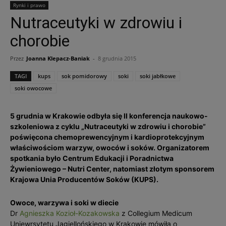
Rynki i prawo
Nutraceutyki w zdrowiu i
chorobie
Przez
Joanna Klepacz-Baniak
-
8 grudnia 2015
TAGI
kups
sok pomidorowy
soki
soki jabłkowe
soki owocowe
5 grudnia w Krakowie odbyła się II konferencja naukowo-
szkoleniowa z cyklu „Nutraceutyki w zdrowiu i chorobie”
poświęcona chemoprewencyjnym i kardioprotekcyjnym
właściwościom warzyw, owoców i soków. Organizatorem
spotkania było Centrum Edukacji i Poradnictwa
Żywieniowego – Nutri Center, natomiast złotym sponsorem
Krajowa Unia Producentów Soków (KUPS).
Owoce, warzywa i soki w diecie
Dr
Agnieszka Kozioł-Kozakowska
z Collegium Medicum
Uniewrsytetu Jagiellońskiego w Krakowie mówiła o