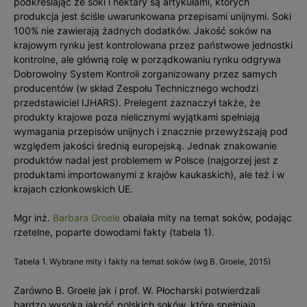
podkreślając że soki i nektary są artykułami, których
produkcja jest ściśle uwarunkowana przepisami unijnymi. Soki
100% nie zawierają żadnych dodatków. Jakość soków na
krajowym rynku jest kontrolowana przez państwowe jednostki
kontrolne, ale główną rolę w porządkowaniu rynku odgrywa
Dobrowolny System Kontroli zorganizowany przez samych
producentów (w skład Zespołu Technicznego wchodzi
przedstawiciel IJHARS). Prelegent zaznaczył także, że
produkty krajowe poza nielicznymi wyjątkami spełniają
wymagania przepisów unijnych i znacznie przewyższają pod
względem jakości średnią europejską. Jednak znakowanie
produktów nadal jest problemem w Polsce (najgorzej jest z
produktami importowanymi z krajów kaukaskich), ale też i w
krajach członkowskich UE.
Mgr inż.
Barbara Groele
obalała mity na temat soków, podając
rzetelne, poparte dowodami fakty (tabela 1).
Tabela 1. Wybrane mity i fakty na temat soków (wg B. Groele, 2015)
Zarówno B. Groele jak i prof. W. Płocharski potwierdzali
bardzo wysoką jakość polskich soków, które spełniają