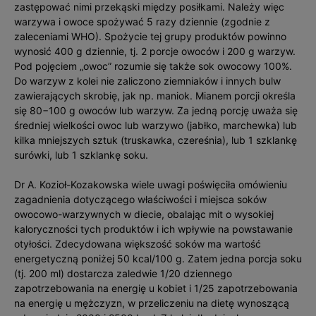
zastępować nimi przekąski między posiłkami. Należy więc
warzywa i owoce spożywać 5 razy dziennie (zgodnie z
zaleceniami WHO). Spożycie tej grupy produktów powinno
wynosić 400 g dziennie, tj. 2 porcje owoców i 200 g warzyw.
Pod pojęciem „owoc” rozumie się także sok owocowy 100%.
Do warzyw z kolei nie zaliczono ziemniaków i innych bulw
zawierających skrobię, jak np. maniok. Mianem porcji określa
się 80−100 g owoców lub warzyw. Za jedną porcję uważa się
średniej wielkości owoc lub warzywo (jabłko, marchewka) lub
kilka mniejszych sztuk (truskawka, czereśnia), lub 1 szklankę
surówki, lub 1 szklankę soku.
Dr A. Kozioł-Kozakowska wiele uwagi poświęciła omówieniu
zagadnienia dotyczącego właściwości i miejsca soków
owocowo-warzywnych w diecie, obalając mit o wysokiej
kaloryczności tych produktów i ich wpływie na powstawanie
otyłości. Zdecydowana większość soków ma wartość
energetyczną poniżej 50 kcal/100 g. Zatem jedna porcja soku
(tj. 200 ml) dostarcza zaledwie 1/20 dziennego
zapotrzebowania na energię u kobiet i 1/25 zapotrzebowania
na energię u mężczyzn, w przeliczeniu na dietę wynoszącą