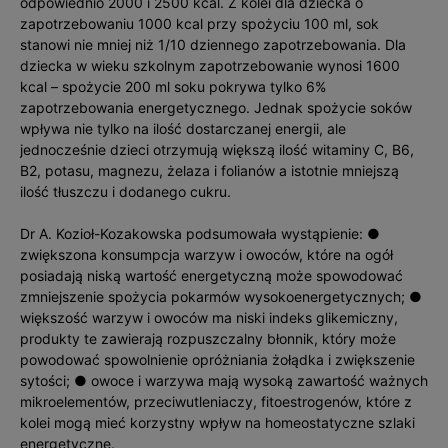
odpowiednio 2000 i 2500 kcal. Z kolei dla dziecka o
zapotrzebowaniu 1000 kcal przy spożyciu 100 ml, sok
stanowi nie mniej niż 1/10 dziennego zapotrzebowania. Dla
dziecka w wieku szkolnym zapotrzebowanie wynosi 1600
kcal – spożycie 200 ml soku pokrywa tylko 6%
zapotrzebowania energetycznego. Jednak spożycie soków
wpływa nie tylko na ilość dostarczanej energii, ale
jednocześnie dzieci otrzymują większą ilość witaminy C, B6,
B2, potasu, magnezu, żelaza i folianów a istotnie mniejszą
ilość tłuszczu i dodanego cukru.
Dr A. Kozioł-Kozakowska podsumowała wystąpienie: ●
zwiększona konsumpcja warzyw i owoców, które na ogół
posiadają niską wartość energetyczną może spowodować
zmniejszenie spożycia pokarmów wysokoenergetycznych; ●
większość warzyw i owoców ma niski indeks glikemiczny,
produkty te zawierają rozpuszczalny błonnik, który może
powodować spowolnienie opróżniania żołądka i zwiększenie
sytości; ● owoce i warzywa mają wysoką zawartość ważnych
mikroelementów, przeciwutleniaczy, fitoestrogenów, które z
kolei mogą mieć korzystny wpływ na homeostatyczne szlaki
energetyczne.