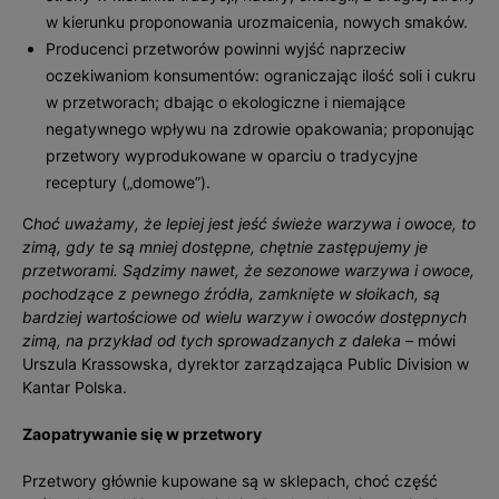
w kierunku proponowania urozmaicenia, nowych smaków.
Producenci przetworów powinni wyjść naprzeciw
oczekiwaniom konsumentów: ograniczając ilość soli i cukru
w przetworach; dbając o ekologiczne i niemające
negatywnego wpływu na zdrowie opakowania; proponując
przetwory wyprodukowane w oparciu o tradycyjne
receptury („domowe”).
C
hoć uważamy, że lepiej jest jeść świeże warzywa i owoce, to
zimą, gdy te są mniej dostępne, chętnie zastępujemy je
przetworami. Sądzimy nawet, że sezonowe warzywa i owoce,
pochodzące z pewnego źródła, zamknięte w słoikach, są
bardziej wartościowe od wielu warzyw i owoców dostępnych
zimą, na przykład od tych sprowadzanych z daleka
– mówi
Urszula Krassowska, dyrektor zarządzająca Public Division w
Kantar Polska.
Zaopatrywanie się w przetwory
Przetwory głównie kupowane są w sklepach, choć część