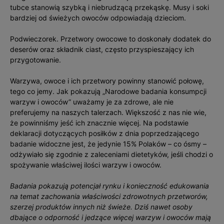
tubce stanowią szybką i niebrudzącą przekąskę. Musy i soki
bardziej od świeżych owoców odpowiadają dzieciom.
Podwieczorek. Przetwory owocowe to doskonały dodatek do
deserów oraz składnik ciast, często przyspieszający ich
przygotowanie.
Warzywa, owoce i ich przetwory powinny stanowić połowę,
tego co jemy. Jak pokazują „Narodowe badania konsumpcji
warzyw i owoców” uważamy je za zdrowe, ale nie
preferujemy na naszych talerzach. Większość z nas nie wie,
że powinniśmy jeść ich znacznie więcej. Na podstawie
deklaracji dotyczących posiłków z dnia poprzedzającego
badanie widoczne jest, że jedynie 15% Polaków – co ósmy –
odżywiało się zgodnie z zaleceniami dietetyków, jeśli chodzi o
spożywanie właściwej ilości warzyw i owoców.
Badania pokazują potencjał rynku i konieczność edukowania
na temat zachowania właściwości zdrowotnych przetworów,
szerzej produktów innych niż świeże. Dziś nawet osoby
dbające o odporność i jedzące więcej warzyw i owoców mają