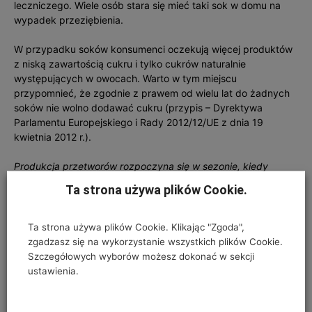
leczniczego. Wiele osób stara się mieć taki sok w domu na
wypadek przeziębienia.
W przypadku soków konsumenci oczekują więcej produktów
z niską zawartością cukru i tylko cukrów naturalnie
występujących w owocach. Warto w tym miejscu
przypomnieć, że zgodnie z prawem od wielu lat do żadnych
soków nie wolno dodawać cukru (przypis – Dyrektywa
Parlamentu Europejskiego i Rady 2012/12/UE z dnia 19
kwietnia 2012 r.).
Produkcja przetworów rozpoczyna się w sezonie, kiedy
jakość i wartość odżywcza owoców i warzyw jest najwyższa.
Ta strona używa plików Cookie.
To pozwala cieszyć się bogactwem witamin, składników
mineralnych i antyoksydantów, przez cały rok
– mówi dr
Barbara Groele, Sekretarz Generalny Stowarzyszenia Krajowa
Ta strona używa plików Cookie. Klikając "Zgoda",
Unia Producentów Soków.
zgadzasz się na wykorzystanie wszystkich plików Cookie.
Szczegółowych wyborów możesz dokonać w sekcji
Gdzie najłatwiej wprowadzać przetwory do diety?
ustawienia.
Przetwory warzywne najłatwiej wprowadzić do kolacji i