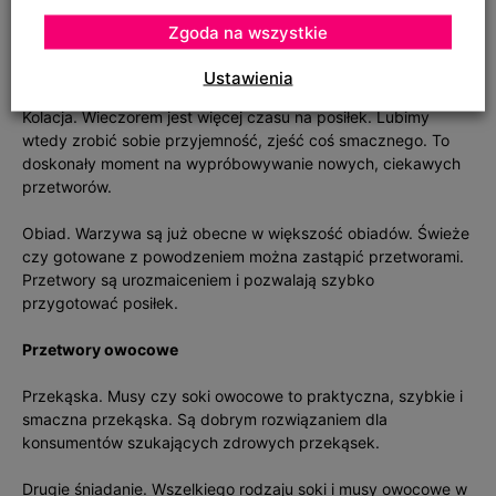
obiadu. Przetwory owocowe jako przekąska pomiędzy
posiłkami, na drugie śniadanie i na podwieczorek.
Zgoda na wszystkie
Przetwory warzywne
Ustawienia
Kolacja. Wieczorem jest więcej czasu na posiłek. Lubimy
wtedy zrobić sobie przyjemność, zjeść coś smacznego. To
doskonały moment na wypróbowywanie nowych, ciekawych
przetworów.
Obiad. Warzywa są już obecne w większość obiadów. Świeże
czy gotowane z powodzeniem można zastąpić przetworami.
Przetwory są urozmaiceniem i pozwalają szybko
przygotować posiłek.
Przetwory owocowe
Przekąska. Musy czy soki owocowe to praktyczna, szybkie i
smaczna przekąska. Są dobrym rozwiązaniem dla
konsumentów szukających zdrowych przekąsek.
Drugie śniadanie. Wszelkiego rodzaju soki i musy owocowe w