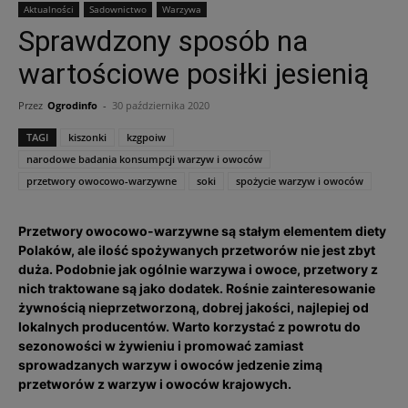
Aktualności
Sadownictwo
Warzywa
Sprawdzony sposób na
wartościowe posiłki jesienią
Przez
Ogrodinfo
-
30 października 2020
TAGI
kiszonki
kzgpoiw
narodowe badania konsumpcji warzyw i owoców
przetwory owocowo-warzywne
soki
spożycie warzyw i owoców
Przetwory owocowo-warzywne są stałym elementem diety
Polaków, ale ilość spożywanych przetworów nie jest zbyt
duża. Podobnie jak ogólnie warzywa i owoce, przetwory z
nich traktowane są jako dodatek. Rośnie zainteresowanie
żywnością nieprzetworzoną, dobrej jakości, najlepiej od
lokalnych producentów. Warto korzystać z powrotu do
sezonowości w żywieniu i promować zamiast
sprowadzanych warzyw i owoców jedzenie zimą
przetworów z warzyw i owoców krajowych.