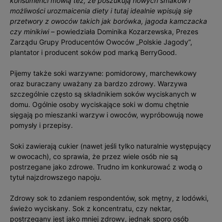
konsumenci mówią też, że poszukują nowych smaków i
możliwości urozmaicenia diety i tutaj idealnie wpisują się
przetwory z owoców takich jak borówka, jagoda kamczacka
czy minikiwi
– powiedziała Dominika Kozarzewska, Prezes
Zarządu ‎Grupy Producentów Owoców „Polskie Jagody”,
plantator i producent soków pod marką BerryGood.
Pijemy także soki warzywne: pomidorowy, marchewkowy
oraz buraczany uważany za bardzo zdrowy. Warzywa
szczególnie często są składnikiem soków wyciskanych w
domu. Ogólnie osoby wyciskające soki w domu chętnie
sięgają po mieszanki warzyw i owoców, wypróbowują nowe
pomysły i przepisy.
Soki zawierają cukier (nawet jeśli tylko naturalnie występujący
w owocach), co sprawia, że przez wiele osób nie są
postrzegane jako zdrowe. Trudno im konkurować z wodą o
tytuł najzdrowszego napoju.
Zdrowy sok to zdaniem respondentów, sok mętny, z lodówki,
świeżo wyciskany. Sok z koncentratu, czy nektar,
postrzegany jest jako mniej zdrowy, jednak sporo osób