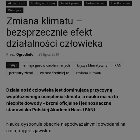
Aktualności
Rośliny ozdobne
Rynki i prawo
Sadownictwo
Szkółkarstwo
Warzywa
Zmiana klimatu –
bezsprzecznie efekt
działalności człowieka
Przez
Ogrodinfo
-
29 lipca 2019
TAGI
emisja gazów cieplarnianych
kryzys klimatyczny
PAN
peratury ziemi
wzrost średniej te
zmiana klimatu
Działalność człowieka jest dominującą przyczyną
współczesnego ocieplenia klimatu, a nauka ma na to
niezbite dowody – brzmi oficjalne i jednoznaczne
stanowisko Polskiej Akademii Nauk (PAN).
Nauka dysponuje obecnie niepodważalnymi dowodami na
następujące zjawiska: