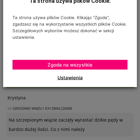
Ta strona używa plików Cookie.
Ta strona używa plików Cookie. Klikając "Zgoda",
zgadzasz się na wykorzystanie wszystkich plików Cookie.
Szczegółowych wyborów możesz dokonać w sekcji
ustawienia.
Zgoda na wszystkie
Ustawienia
OSTATNIE KOMENTARZE
Krystyna
on
SZKODNIKI WIĄZU I ICH ZWALCZANIE
Na szczepionym wiązie zaczęły wyrastać dzikie pędy w
bardzo dużej ilości. Co z nimi należy