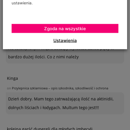
ustawienia.
OSTATNIE KOMENTARZE
Krystyna
Zgoda na wszystkie
on
SZKODNIKI WIĄZU I ICH ZWALCZANIE
Ustawienia
Na szczepionym wiązie zaczęły wyrastać dzikie pędy w
bardzo dużej ilości. Co z nimi należy
Kinga
on
Przylepnica szklarniowa – opis szkodnika, szkodliwość i ochrona
Dzień dobry. Mam tego zatrważającą ilość na aktinidii,
dolnych liściach i łodygach. Multum tego jest!!!
kolejna garść dupereli dla młodych imbecyli