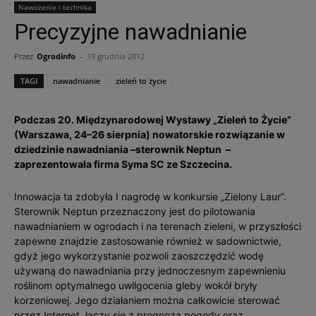
Nawożenie i technika
Precyzyjne nawadnianie
Przez
Ogrodinfo
-
19 grudnia 2012
TAGI
nawadnianie
zieleń to życie
Podczas 20. Międzynarodowej Wystawy „Zieleń to Życie”
(Warszawa, 24–26 sierpnia) nowatorskie rozwiązanie w
dziedzinie nawadniania –sterownik Neptun –
zaprezentowała firma Syma SC ze Szczecina.
Innowacja ta zdobyła I nagrodę w konkursie „Zielony Laur”.
Sterownik Neptun przeznaczony jest do pilotowania
nawadnianiem w ogrodach i na terenach zieleni, w przyszłości
zapewne znajdzie zastosowanie również w sadownictwie,
gdyż jego wykorzystanie pozwoli zaoszczędzić wodę
używaną do nawadniania przy jednoczesnym zapewnieniu
roślinom optymalnego uwilgocenia gleby wokół bryły
korzeniowej. Jego działaniem można całkowicie sterować
przez Internet, łączy się z prognozą pogody oraz