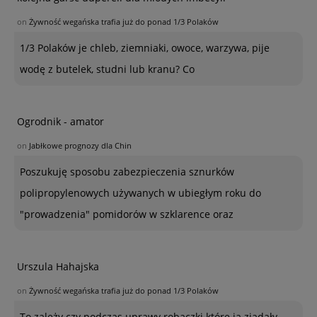
on
Żywność wegańska trafia już do ponad 1/3 Polaków
1/3 Polaków je chleb, ziemniaki, owoce, warzywa, pije
wodę z butelek, studni lub kranu? Co
Ogrodnik - amator
on
Jabłkowe prognozy dla Chin
Poszukuję sposobu zabezpieczenia sznurków
polipropylenowych używanych w ubiegłym roku do
"prowadzenia" pomidorów w szklarence oraz
Urszula Hahajska
on
Żywność wegańska trafia już do ponad 1/3 Polaków
To zależy czy podczas uprawy robaczki które ją zjadały,