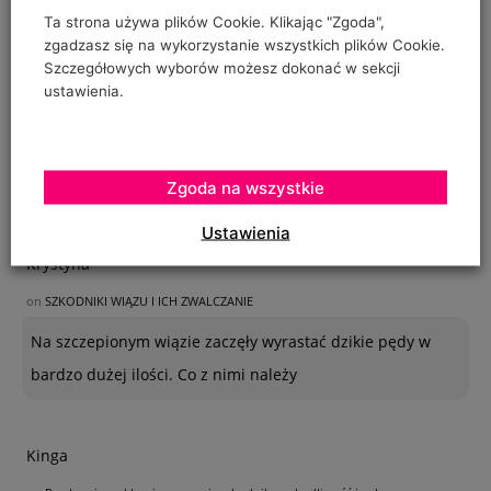
Ta strona używa plików Cookie. Klikając "Zgoda",
zgadzasz się na wykorzystanie wszystkich plików Cookie.
Szczegółowych wyborów możesz dokonać w sekcji
ustawienia.
Zgoda na wszystkie
OSTATNIE KOMENTARZE
Ustawienia
Krystyna
on
SZKODNIKI WIĄZU I ICH ZWALCZANIE
Na szczepionym wiązie zaczęły wyrastać dzikie pędy w
bardzo dużej ilości. Co z nimi należy
Kinga