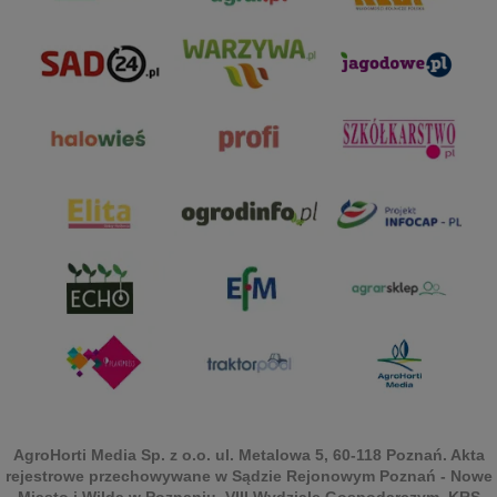
AgroHorti Media Sp. z o.o. ul. Metalowa 5, 60-118 Poznań. Akta
rejestrowe przechowywane w Sądzie Rejonowym Poznań - Nowe