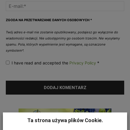
ZGODA NA PRZETWARZANIE DANYCH OSOBOWYCH
*
Twój adres e-mail nie zostanie opublikowany, podajesz go wyłącznie do
wiadomości redakcji. Nie udostępnimy go osobom trzecim. Nie wysyłamy
spamu. Pola, których wypełnienie jest wymagane, są oznaczone
symbolem*.
I have read and accepted the
Privacy Policy
*
Ta strona używa plików Cookie.