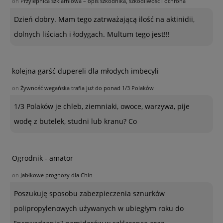
on
Przylepnica szklarniowa – opis szkodnika, szkodliwość i ochrona
Dzień dobry. Mam tego zatrważającą ilość na aktinidii,
dolnych liściach i łodygach. Multum tego jest!!!
kolejna garść dupereli dla młodych imbecyli
on
Żywność wegańska trafia już do ponad 1/3 Polaków
1/3 Polaków je chleb, ziemniaki, owoce, warzywa, pije
wodę z butelek, studni lub kranu? Co
Ogrodnik - amator
on
Jabłkowe prognozy dla Chin
Poszukuję sposobu zabezpieczenia sznurków
polipropylenowych używanych w ubiegłym roku do