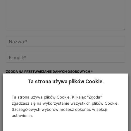
ZGODA NA PRZETWARZANIE DANYCH OSOBOWYCH
*
Ta strona używa plików Cookie.
Twój adres e-mail nie zostanie opublikowany, podajesz go wyłącznie do
wiadomości redakcji. Nie udostępnimy go osobom trzecim. Nie wysyłamy
spamu. Pola, których wypełnienie jest wymagane, są oznaczone
Ta strona używa plików Cookie. Klikając "Zgoda",
symbolem*.
zgadzasz się na wykorzystanie wszystkich plików Cookie.
Szczegółowych wyborów możesz dokonać w sekcji
I have read and accepted the
Privacy Policy
*
ustawienia.