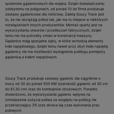
systemów gąsienicowych dla wojska. Dzięki doświadczeniu
zdobytemu na poligonach, od ponad 10 lat firma produkuje
zestawy gąsienicowe dla rolnictwa. Zaletą Soucy Track jest
to, że nie obciążają półosi tak, jak ma to miejsce w niektórych
rozwiązaniach innych producentów. Montaż oparty jest na
wykorzystaniu otworów i przetłoczeń fabrycznych, dzięki
temu nie ma potrzeby zmian w konstrukcji maszyny.
Gąsienice mają specjalne zęby, w które wchodzą elementy
koła napędowego, dzięki temu nawet przy zbyt mało napiętej
gąsienicy nie ma możliwości wystąpienia poślizgu pomiędzy
gąsienicą a kołem napędowym.
Soucy Track produkuje zestawy gąsienic dla ciągników o
mocy od 30 do ponad 500 KM (szerokość gąsienic od 30 cm
do 81,30 cm) oraz do kombajnów zbożowych. Ponadto
stwierdzono, że wykorzystanie gąsienic wpływa na
zmniejszenie zużycia paliwa ze względu na poślizg nie
przekraczający 3% oraz skraca się czas wykonania prac
polowych.