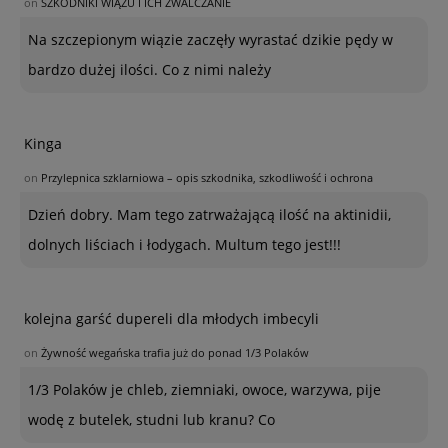
on
SZKODNIKI WIĄZU I ICH ZWALCZANIE
Na szczepionym wiązie zaczęły wyrastać dzikie pędy w
bardzo dużej ilości. Co z nimi należy
Kinga
on
Przylepnica szklarniowa – opis szkodnika, szkodliwość i ochrona
Dzień dobry. Mam tego zatrważającą ilość na aktinidii,
dolnych liściach i łodygach. Multum tego jest!!!
kolejna garść dupereli dla młodych imbecyli
on
Żywność wegańska trafia już do ponad 1/3 Polaków
1/3 Polaków je chleb, ziemniaki, owoce, warzywa, pije
wodę z butelek, studni lub kranu? Co