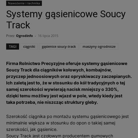
Nawożenie i technika
Systemy gąsienicowe Soucy
Track
Przez
Ogrodinfo
-
16 lipca 2015
TAGI
ciągniki
gąsienice soucy-track
maszyny ogrodnicze
Firma Rolnictwo Precyzyjne oferuje systemy gąsienicowe
Soucy Track dla ciągników kołowych, kombajnów,
przyczep jednoosiowych oraz opryskiwaczy zaczepianych.
Ich zaletą jest to, że w stosunku do kół tradycyjnych o tej
samej szerokości wywierają nacisk mniejszy o 330%,
dzięki temu możliwy jest wjazd w pole, wtedy kiedy jest
taka potrzeba, nie niszcząc struktury gleby.
Szerokość ciągnika po montażu systemu gąsienicowego jest
minimalnie większa w stosunku do opon o takiej samej
szerokości, jak gąsienice.
Soucy Track jest czołowym producentem gumowych