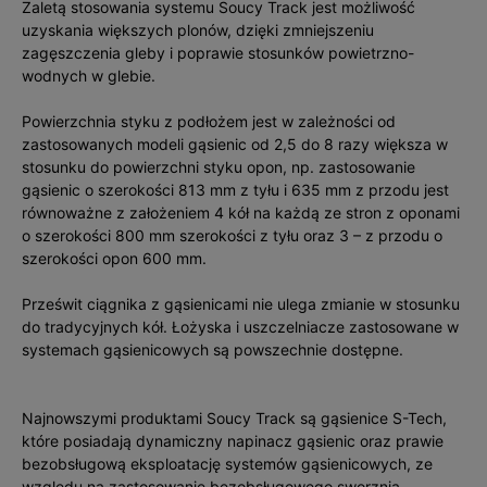
Zaletą stosowania systemu Soucy Track jest możliwość
uzyskania większych plonów, dzięki zmniejszeniu
zagęszczenia gleby i poprawie stosunków powietrzno-
wodnych w glebie.
Powierzchnia styku z podłożem jest w zależności od
zastosowanych modeli gąsienic od 2,5 do 8 razy większa w
stosunku do powierzchni styku opon, np. zastosowanie
gąsienic o szerokości 813 mm z tyłu i 635 mm z przodu jest
równoważne z założeniem 4 kół na każdą ze stron z oponami
o szerokości 800 mm szerokości z tyłu oraz 3 – z przodu o
szerokości opon 600 mm.
Prześwit ciągnika z gąsienicami nie ulega zmianie w stosunku
do tradycyjnych kół. Łożyska i uszczelniacze zastosowane w
systemach gąsienicowych są powszechnie dostępne.
Najnowszymi produktami Soucy Track są gąsienice S-Tech,
które posiadają dynamiczny napinacz gąsienic oraz prawie
bezobsługową eksploatację systemów gąsienicowych, ze
względu na zastosowanie bezobsługowego sworznia