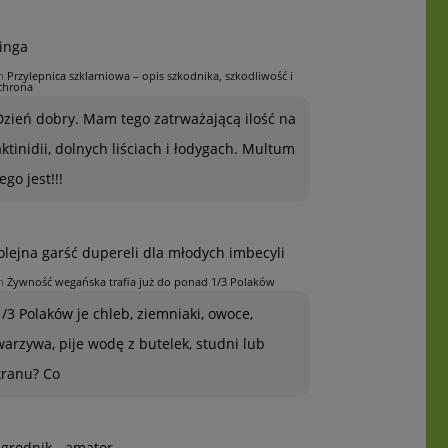
inga
n
Przylepnica szklarniowa – opis szkodnika, szkodliwość i
chrona
Dzień dobry. Mam tego zatrważającą ilość na
aktinidii, dolnych liściach i łodygach. Multum
ego jest!!!
olejna garść dupereli dla młodych imbecyli
n
Żywność wegańska trafia już do ponad 1/3 Polaków
1/3 Polaków je chleb, ziemniaki, owoce,
warzywa, pije wodę z butelek, studni lub
kranu? Co
grodnik - amator