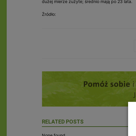
dużej mierze zużyte; średnio mają po 23 lata.
Żródło:
RELATED POSTS
None found