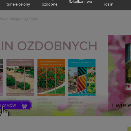
Szkółkarstwo
tunele osłony
ozdobne
roślin
rdowe zakupy ciągników