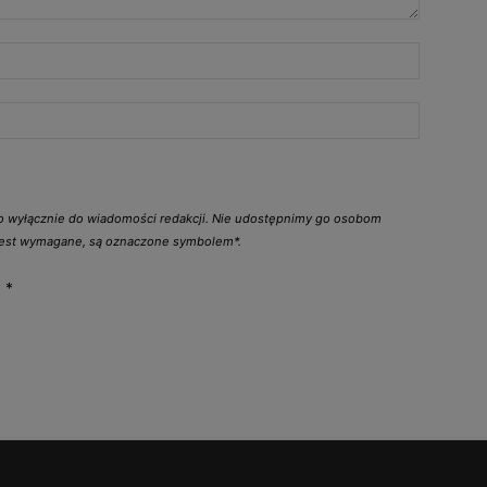
go wyłącznie do wiadomości redakcji. Nie udostępnimy go osobom
 jest wymagane, są oznaczone symbolem*.
y
*