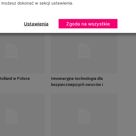
możesz dokonać w sekcji ustawienia.
D AUTORA
Ustawienia
Zgoda na wszystkie
Holland w Polsce
Innowacyjna technologia dla
bezpieczniejszych owoców i
warzyw