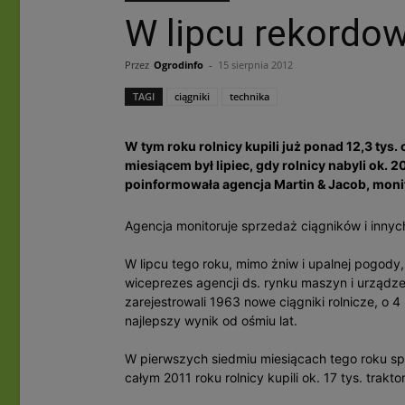
W lipcu rekordo
Przez
Ogrodinfo
-
15 sierpnia 2012
TAGI
ciągniki
technika
W tym roku rolnicy kupili już ponad 12,3 t
miesiącem był lipiec, gdy rolnicy nabyli ok. 2
poinformowała agencja Martin & Jacob, monit
Agencja monitoruje sprzedaż ciągników i innych
W lipcu tego roku, mimo żniw i upalnej pogody
wiceprezes agencji ds. rynku maszyn i urządzeń 
zarejestrowali 1963 nowe ciągniki rolnicze, o 4
najlepszy wynik od ośmiu lat.
W pierwszych siedmiu miesiącach tego roku sp
całym 2011 roku rolnicy kupili ok. 17 tys. trakto