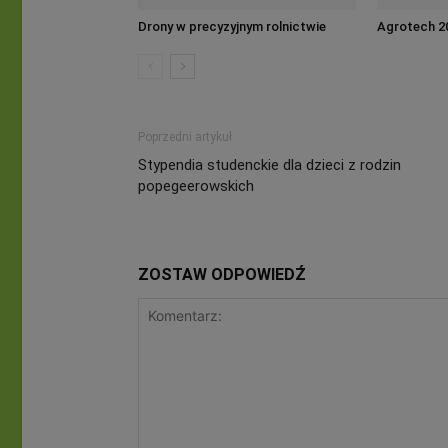
Drony w precyzyjnym rolnictwie
Agrotech 2
Poprzedni artykuł
Stypendia studenckie dla dzieci z rodzin
popegeerowskich
ZOSTAW ODPOWIEDŹ