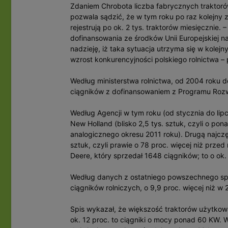
Zdaniem Chrobota liczba fabrycznych traktoró
pozwala sądzić, że w tym roku po raz kolejny 
rejestrują po ok. 2 tys. traktorów miesięcznie
dofinansowania ze środków Unii Europejskiej 
nadzieję, iż taka sytuacja utrzyma się w kolej
wzrost konkurencyjności polskiego rolnictwa – 
Według ministerstwa rolnictwa, od 2004 roku do
ciągników z dofinansowaniem z Programu Rozw
Według Agencji w tym roku (od stycznia do lipc
New Holland (blisko 2,5 tys. sztuk, czyli o po
analogicznego okresu 2011 roku). Drugą najczę
sztuk, czyli prawie o 78 proc. więcej niż prze
Deere, który sprzedał 1648 ciągników; to o ok.
Według danych z ostatniego powszechnego spisu
ciągników rolniczych, o 9,9 proc. więcej niż w 
Spis wykazał, że większość traktorów użytkowa
ok. 12 proc. to ciągniki o mocy ponad 60 KW. 