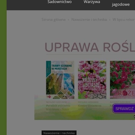
Sadownictwo
Warzywa
jagodowe
Strona główna
Nawożenie i technika
W lipcu reko
Nawożenie i technika