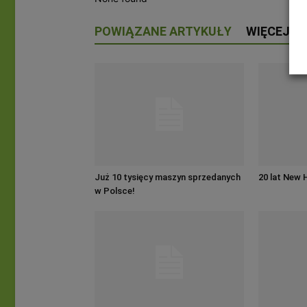
POWIĄZANE ARTYKUŁY
WIĘCEJ O
Już 10 tysięcy maszyn sprzedanych
20 lat New 
w Polsce!