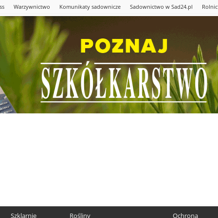
ss
Warzywnictwo
Komunikaty sadownicze
Sadownictwo w Sad24.pl
Rolni
Szklarnie
Rośliny
Ochrona