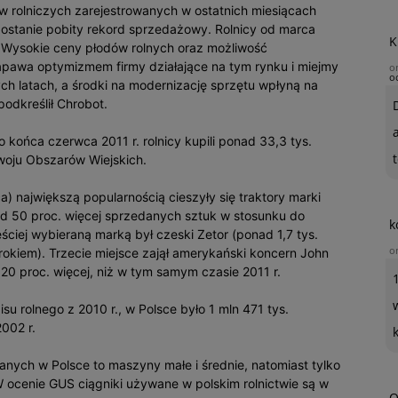
w rolniczych zarejestrowanych w ostatnich miesiącach
zostanie pobity rekord sprzedażowy. Rolnicy od marca
K
. – Wysokie ceny płodów rolnych oraz możliwość
napawa optymizmem firmy działające na tym rynku i miejmy
o
o
nych latach, a środki na modernizację sprzętu wpłyną na
podkreślił Chrobot.
 końca czerwca 2011 r. rolnicy kupili ponad 33,3 tys.
t
oju Obszarów Wiejskich.
a) największą popularnością cieszyły się traktory marki
nad 50 proc. więcej sprzedanych sztuk w stosunku do
k
ściej wybieraną marką był czeski Zetor (ponad 1,7 tys.
o
d rokiem). Trzecie miejsce zajął amerykański koncern John
 20 proc. więcej, niż w tym samym czasie 2011 r.
 rolnego z 2010 r., w Polsce było 1 mln 471 tys.
2002 r.
nych w Polsce to maszyny małe i średnie, natomiast tylko
W ocenie GUS ciągniki używane w polskim rolnictwie są w
O