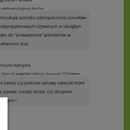
n
Jabłkowe prognozy dla Chin
Poszukuję sposobu zabezpieczenia sznurków
polipropylenowych używanych w ubiegłym
roku do "prowadzenia" pomidorów w
szklarence oraz
rszula Hahajska
n
Żywność wegańska trafia już do ponad 1/3 Polaków
To zależy czy podczas uprawy robaczki które
ją zjadały, zostały otrute, czy skrzętnie
zebrane i