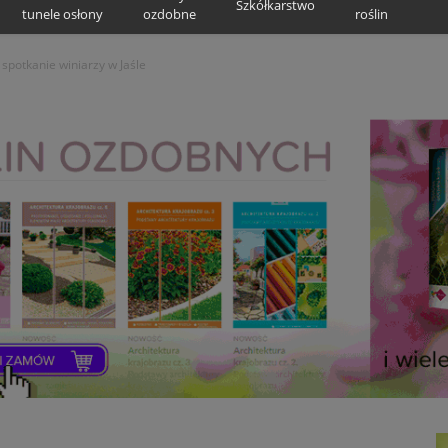
Szkółkarstwo
tunele osłony
ozdobne
roślin
potkanie winiarzy w Jaśle