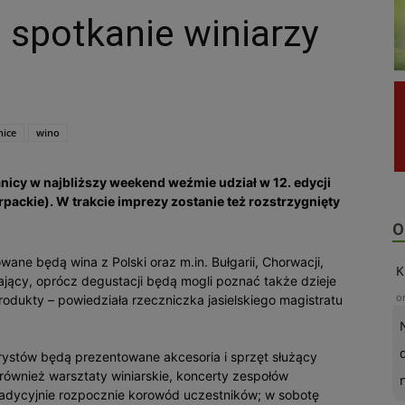
spotkanie winiarzy
nice
wino
ranicy w najbliższy weekend weźmie udział w 12. edycji
ackie). W trakcie imprezy zostanie też rozstrzygnięty
O
wane będą wina z Polski oraz m.in. Bułgarii, Chorwacji,
K
zający, oprócz degustacji będą mogli poznać także dzieje
o
odukty – powiedziała rzeczniczka jasielskiego magistratu
rystów będą prezentowane akcesoria i sprzęt służący
również warsztaty winiarskie, koncerty zespołów
dycyjnie rozpocznie korowód uczestników; w sobotę