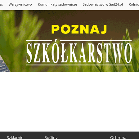
ss
Warzywnictwo
Komunikaty sadownicze
Sadownictwo w Sad24.pl
Rolni
Szklarnie
Rośliny
Ochrona