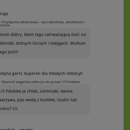
inga
n
Przylepnica szklarniowa – opis szkodnika, szkodliwość i
chrona
Dzień dobry. Mam tego zatrważającą ilość na
aktinidii, dolnych liściach i łodygach. Multum
ego jest!!!
olejna garść dupereli dla młodych imbecyli
n
Żywność wegańska trafia już do ponad 1/3 Polaków
1/3 Polaków je chleb, ziemniaki, owoce,
warzywa, pije wodę z butelek, studni lub
kranu? Co
grodnik - amator