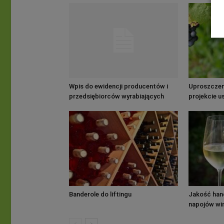
Wpis do ewidencji producentów i
Uproszczeni
przedsiębiorców wyrabiających
projekcie 
wino
winiarskich
Banderole do liftingu
Jakość han
napojów win