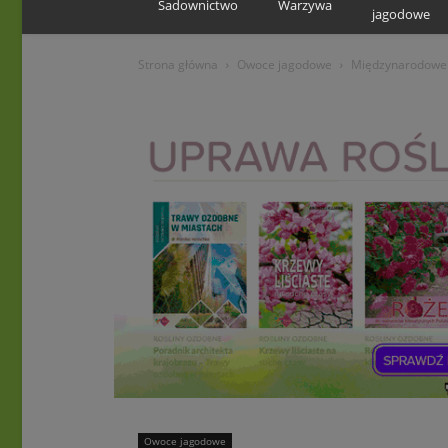
Sadownictwo
Warzywa
jagodowe
Strona główna
Owoce jagodowe
Międzynarodowe s
Owoce jagodowe