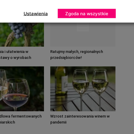
Ustawienia
Zgoda na wszystkie
a i ułatwienia w
Ratujmy małych, regionalnych
ustawy o wyrobach
przedsiębiorców!
dlowa fermentowanych
Wzrost zainteresowania winem w
iarskich
pandemii