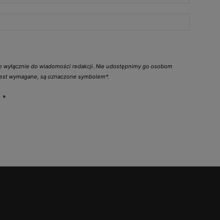
go wyłącznie do wiadomości redakcji. Nie udostępnimy go osobom
 jest wymagane, są oznaczone symbolem*.
y
*