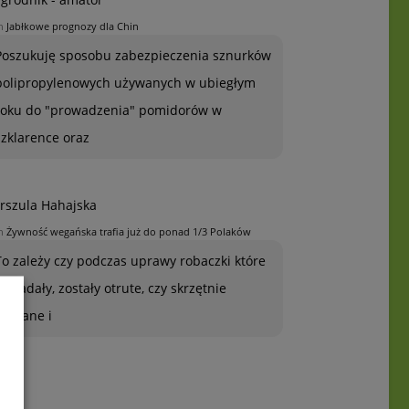
n
Jabłkowe prognozy dla Chin
Poszukuję sposobu zabezpieczenia sznurków
polipropylenowych używanych w ubiegłym
roku do "prowadzenia" pomidorów w
szklarence oraz
rszula Hahajska
n
Żywność wegańska trafia już do ponad 1/3 Polaków
To zależy czy podczas uprawy robaczki które
ją zjadały, zostały otrute, czy skrzętnie
zebrane i