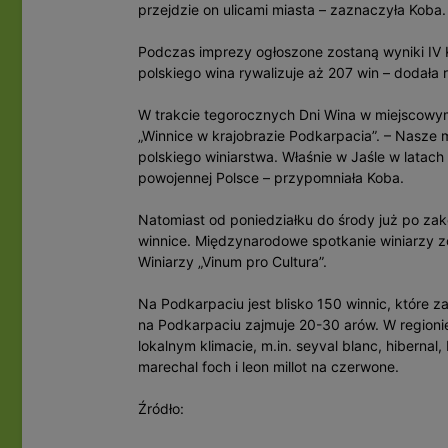
przejdzie on ulicami miasta – zaznaczyła Koba.
Podczas imprezy ogłoszone zostaną wyniki IV K
polskiego wina rywalizuje aż 207 win – dodała 
W trakcie tegorocznych Dni Wina w miejscow
„Winnice w krajobrazie Podkarpacia”. – Nasze 
polskiego winiarstwa. Właśnie w Jaśle w latach
powojennej Polsce – przypomniała Koba.
Natomiast od poniedziałku do środy już po zak
winnice. Międzynarodowe spotkanie winiarzy zo
Winiarzy „Vinum pro Cultura”.
Na Podkarpaciu jest blisko 150 winnic, które z
na Podkarpaciu zajmuje 20-30 arów. W region
lokalnym klimacie, m.in. seyval blanc, hibernal, 
marechal foch i leon millot na czerwone.
Źródło: