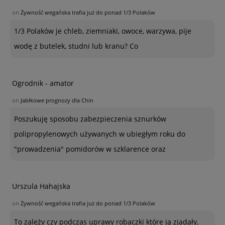
on
Żywność wegańska trafia już do ponad 1/3 Polaków
1/3 Polaków je chleb, ziemniaki, owoce, warzywa, pije
wodę z butelek, studni lub kranu? Co
Ogrodnik - amator
on
Jabłkowe prognozy dla Chin
Poszukuję sposobu zabezpieczenia sznurków
polipropylenowych używanych w ubiegłym roku do
"prowadzenia" pomidorów w szklarence oraz
Urszula Hahajska
on
Żywność wegańska trafia już do ponad 1/3 Polaków
To zależy czy podczas uprawy robaczki które ją zjadały,