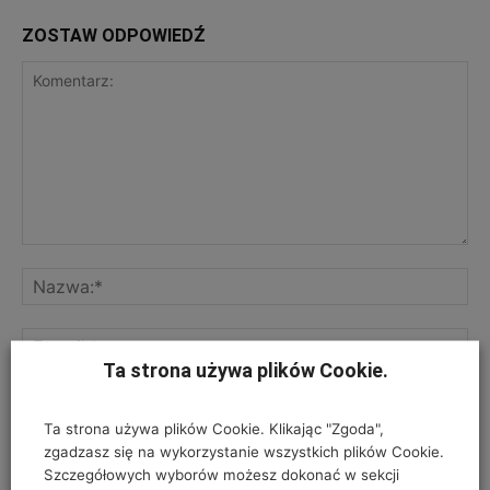
ZOSTAW ODPOWIEDŹ
Ta strona używa plików Cookie.
ZGODA NA PRZETWARZANIE DANYCH OSOBOWYCH
*
Ta strona używa plików Cookie. Klikając "Zgoda",
Twój adres e-mail nie zostanie opublikowany, podajesz go wyłącznie do
zgadzasz się na wykorzystanie wszystkich plików Cookie.
wiadomości redakcji. Nie udostępnimy go osobom trzecim. Nie wysyłamy
Szczegółowych wyborów możesz dokonać w sekcji