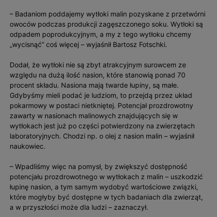
– Badaniom poddajemy wytłoki malin pozyskane z przetwórni
owoców podczas produkcji zagęszczonego soku. Wytłoki są
odpadem poprodukcyjnym, a my z tego wytłoku chcemy
„wycisnąć” coś więcej – wyjaśnił Bartosz Fotschki.
Dodał, że wytłoki nie są zbyt atrakcyjnym surowcem ze
względu na dużą ilość nasion, które stanowią ponad 70
procent składu. Nasiona mają twarde łupiny, są małe.
Gdybyśmy mieli podać je ludziom, to przejdą przez układ
pokarmowy w postaci nietkniętej. Potencjał prozdrowotny
zawarty w nasionach malinowych znajdujących się w
wytłokach jest już po części potwierdzony na zwierzętach
laboratoryjnych. Chodzi np. o olej z nasion malin – wyjaśnił
naukowiec.
– Wpadliśmy więc na pomysł, by zwiększyć dostępność
potencjału prozdrowotnego w wytłokach z malin – uszkodzić
łupinę nasion, a tym samym wydobyć wartościowe związki,
które mogłyby być dostępne w tych badaniach dla zwierząt,
a w przyszłości może dla ludzi – zaznaczył.