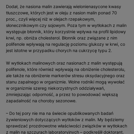
Dodał, że nasiona malin zawierają wielonienasycone kwasy
tłuszczowe, których jest w oleju z nasion malin ponad 70
proc., czyli więcej niż w olejach rzepakowym,
słonecznikowym czy sojowym. Poza tym w wytłokach z malin
występuje błonnik, który korzystnie wpływa na profil lipidowy
krwi, np. obniża cholesterol. Błonnik oraz związane z nim
polifenole wpływają na regulację poziomu glukozy w krwi, co
jest istotne w przypadku chorych na cukrzycę typu 2.
W wytłokach malinowych oraz nasionach z malin występują
polifenole, które również wpływają na obniżenie cholesterolu,
ale także na obniżenie markerów stresu oksydacyjnego oraz
stanu zapalnego w organizmie. Wolne rodniki mogą wywołać
w organizmie szereg niekorzystnych oddziaływań,
zmniejszając odporność, a przez to powodować większą
zapadalność na choroby sezonowe.
– Do tej pory nie ma na świecie opublikowanych badań
żywieniowych dotyczących wytłoków z malin. My będziemy
sprawdzać prozdrowotne właściwości związków w wytłokach
z malin na szczurach laboratoryjnych – podkreślił doktorant.