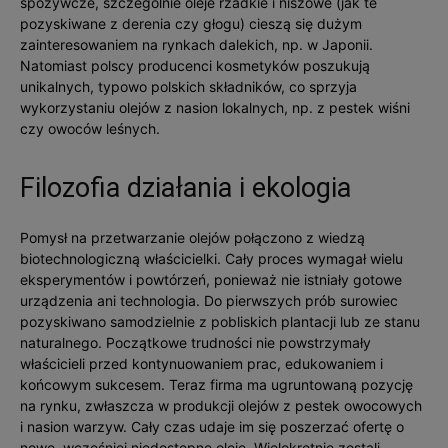
spożywcze, szczególnie oleje rzadkie i niszowe (jak te
pozyskiwane z derenia czy głogu) cieszą się dużym
zainteresowaniem na rynkach dalekich, np. w Japonii.
Natomiast polscy producenci kosmetyków poszukują
unikalnych, typowo polskich składników, co sprzyja
wykorzystaniu olejów z nasion lokalnych, np. z pestek wiśni
czy owoców leśnych.
Filozofia działania i ekologia
Pomysł na przetwarzanie olejów połączono z wiedzą
biotechnologiczną właścicielki. Cały proces wymagał wielu
eksperymentów i powtórzeń, ponieważ nie istniały gotowe
urządzenia ani technologia. Do pierwszych prób surowiec
pozyskiwano samodzielnie z pobliskich plantacji lub ze stanu
naturalnego. Początkowe trudności nie powstrzymały
właścicieli przed kontynuowaniem prac, edukowaniem i
końcowym sukcesem. Teraz firma ma ugruntowaną pozycję
na rynku, zwłaszcza w produkcji olejów z pestek owocowych
i nasion warzyw. Cały czas udaje im się poszerzać ofertę o
nowe, wcześniej niedostępne oleje. Wielokrotnie zostali