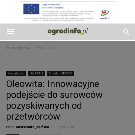
Strona główna
Aktualności
Aktualności
NA TOPIE
Projekt INFOCAP
Oleowita: Innowacyjne
podejście do surowców
pozyskiwanych od
przetwórców
Przez
Aleksandra Jasińska
-
11 lipca 2025