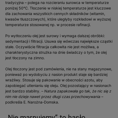
tradycyjna – polega na rozcieraniu surowca w temperaturze
poniżej 50°C. Tłoczenie w niskiej temperaturze jest kluczowe
dla zachowania wszystkich cennych składników (witamin,
kwasów tłuszczowych), które uległyby rozkładowi w wyższej
temperaturze stosowanej np. w procesie rafinacji.
Po wytłoczeniu olej jest surowy i wymaga dalszej obróbki:
sedymentacji i filtracji. Usuwa się wówczas największe cząstki
stałe. Oczywiście filtracja całkowita nie jest możliwa, a
charakterystyczna strużka na dnie świadczy o tym, że olej
jest tłoczony na zimno.
Olej tłoczony jest pod zamówienia, nie na stany magazynowe,
ponieważ po wydobyciu z nasion produkt staje się bardziej
wrażliwy. Stosuje się pakowanie w obecności azotu, aby
zapobiegać utlenianiu się oleju. Olej pozostający w nasionach
jest bardzo stabilny. –
Natura zapakowała go tak, że nic się z
nim nie dzieje nawet przez długi czas przechowywania
–
podkreśla E. Narożna-Domska.
„Nie marnujemy” to hasło