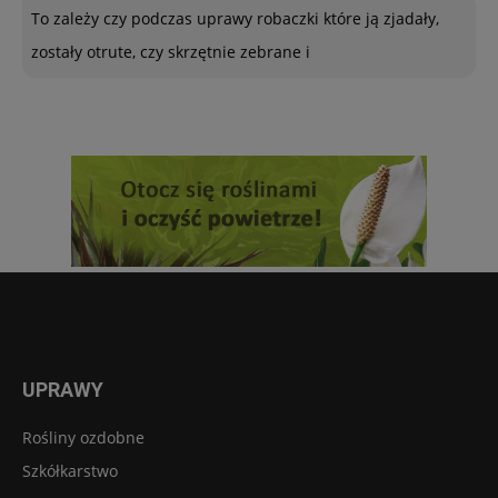
To zależy czy podczas uprawy robaczki które ją zjadały,
zostały otrute, czy skrzętnie zebrane i
UPRAWY
Rośliny ozdobne
Szkółkarstwo