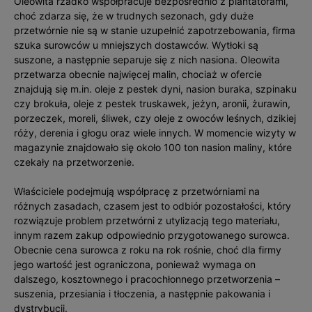
Oleowita rzadko współpracuje bezpośrednio z plantatorami,
choć zdarza się, że w trudnych sezonach, gdy duże
przetwórnie nie są w stanie uzupełnić zapotrzebowania, firma
szuka surowców u mniejszych dostawców. Wytłoki są
suszone, a następnie separuje się z nich nasiona. Oleowita
przetwarza obecnie najwięcej malin, chociaż w ofercie
znajdują się m.in. oleje z pestek dyni, nasion buraka, szpinaku
czy brokuła, oleje z pestek truskawek, jeżyn, aronii, żurawin,
porzeczek, moreli, śliwek, czy oleje z owoców leśnych, dzikiej
róży, derenia i głogu oraz wiele innych. W momencie wizyty w
magazynie znajdowało się około 100 ton nasion maliny, które
czekały na przetworzenie.
Właściciele podejmują współpracę z przetwórniami na
różnych zasadach, czasem jest to odbiór pozostałości, który
rozwiązuje problem przetwórni z utylizacją tego materiału,
innym razem zakup odpowiednio przygotowanego surowca.
Obecnie cena surowca z roku na rok rośnie, choć dla firmy
jego wartość jest ograniczona, ponieważ wymaga on
dalszego, kosztownego i pracochłonnego przetworzenia –
suszenia, przesiania i tłoczenia, a następnie pakowania i
dystrybucji.