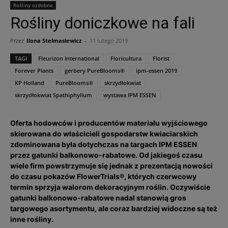
Rośliny ozdobne
Rośliny doniczkowe na fali
Przez
Ilona Stelmasiewicz
-
11 lutego 2019
TAGI
Fleurizon International
Floricultura
Florist
Forever Plants
gerbery PureBlooms®
ipm-essen 2019
KP Holland
PureBlooms®
skrzydłokwiat
skrzydłokwiat Spathiphyllum
wystawa IPM ESSEN
Oferta hodowców i producentów materiału wyjściowego
skierowana do właścicieli gospodarstw kwiaciarskich
zdominowana była dotychczas na targach IPM ESSEN
przez gatunki balkonowo-rabatowe. Od jakiegoś czasu
wiele firm powstrzymuje się jednak z prezentacją nowości
do czasu pokazów FlowerTrials®, których czerwcowy
termin sprzyja walorom dekoracyjnym roślin. Oczywiście
gatunki balkonowo-rabatowe nadal stanowią gros
targowego asortymentu, ale coraz bardziej widoczne są też
inne rośliny.