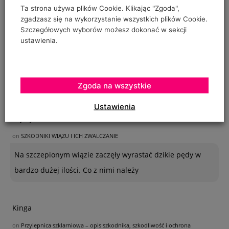
Ta strona używa plików Cookie. Klikając "Zgoda",
zgadzasz się na wykorzystanie wszystkich plików Cookie.
Szczegółowych wyborów możesz dokonać w sekcji
ustawienia.
Zgoda na wszystkie
OSTATNIE KOMENTARZE
Ustawienia
Krystyna
on
SZKODNIKI WIĄZU I ICH ZWALCZANIE
Na szczepionym wiązie zaczęły wyrastać dzikie pędy w
bardzo dużej ilości. Co z nimi należy
Kinga
on
Przylepnica szklarniowa – opis szkodnika, szkodliwość i ochrona