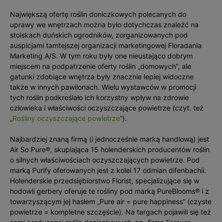
Największą ofertę roślin doniczkowych polecanych do
uprawy we wnętrzach można było dotychczas znaleźć na
stoiskach duńskich ogrodników, zorganizowanych pod
auspicjami tamtejszej organizacji marketingowej Floradania
Marketing A/S. W tym roku były one nieustająco dobrym
miejscem na podpatrzenie oferty roślin „domowych”, ale
gatunki zdobiące wnętrza były znacznie lepiej widoczne
także w innych pawilonach. Wielu wystawców w promocji
tych roślin podkreślało ich korzystny wpływ na zdrowie
człowieka i właściwości oczyszczające powietrze (czyt. też
„
Rośliny oczyszczające powietrze
”).
Najbardziej znaną firmą (i jednocześnie marką handlową) jest
Air So Pure®, skupiająca 15 holenderskich producentów roślin
o silnych właściwościach oczyszczających powietrze. Pod
marką Purify oferowanych jest z kolei 17 odmian difenbachii.
Holenderskie przedsiębiorstwo Florist, specjalizujące się w
hodowli gerbery oferuje te rośliny pod marką PureBlooms® i z
towarzyszącym jej hasłem „Pure air = pure happiness” (czyste
powietrze = kompletne szczęście). Na targach pojawili się też