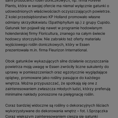
sami producenci roślin doniczkowych, np. firma Forever
Plants, która w swojej ofercie ma niemal wyłącznie gatunki o
udowodnionych właściwościach oczyszczających powietrze.
Z kolei przedsiębiorstwo KP Holland promowało własne
odmiany skrzydłokwiatu (Spathiphyllum sp.) z grupy Cupido.
Gatunek ten pojawił się nawet w programie hodowlanym
holenderskiej firmy Floricultura, znanego na całym świecie
hodowcy storczyków. Nie zabrakło też oferty materiału
wyjściowego roślin doniczkowych, który w Essen
prezentowała m.in. firma Fleurizon International.
Obok gatunków wykazujących silne działanie oczyszczania
powietrza moją uwagę w Essen zwróciły liczne sukulenty do
uprawy w pomieszczeniach oraz egzotycznie wyglądające
oplątwy, promowane jako rośliny pasujące do każdego
wnętrza. Można przypuszczać, że spotkają się one z
zainteresowaniem zwłaszcza młodych ludzi, którzy preferują
minimalne nakłady ponoszone na pielęgnację roślin.
Coraz bardziej widoczne są rośliny o dekoracyjnych liściach
wykorzystywane do dekorowania wnętrz – fot. I.Sprzączka
Coraz większym zainteresowaniem cieszą się gatunki