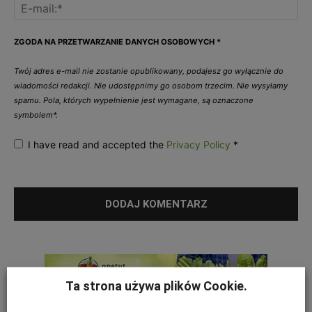
ZGODA NA PRZETWARZANIE DANYCH OSOBOWYCH
*
Twój adres e-mail nie zostanie opublikowany, podajesz go wyłącznie do
wiadomości redakcji. Nie udostępnimy go osobom trzecim. Nie wysyłamy
spamu. Pola, których wypełnienie jest wymagane, są oznaczone
symbolem*.
I have read and accepted the
Privacy Policy
*
Ta strona używa plików Cookie.