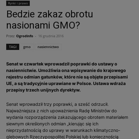
Rynki i prawo
Bedzie zakaz obrotu
nasionami GMO?
Przez
Ogrodinfo
-
16 grudnia 2016
TAGI
gmo
nasiennictwo
Senat w czwartek wprowadził poprawki do ustawy o
nasiennictwie. Umożliwia ona wpisywanie do krajowego
rejestru odmian gatunków, które nie są objęte przepisami
UE, a są tradycyjnie uprawiane w Polsce. Ustawa wdraża
przepisy trzech unijnych dyrektyw.
Senat wprowadził trzy poprawki, a sześć odrzucił.
Najważniejsza z nich upoważnienia Radę Ministrów do
wydania rozporządzenia zakazującego obrotem materiałem
siewnym określonych odmian „kierując się ich
nieprzydatnością do uprawy w warunkach klimatyczno-
glebowych Rzeczypospolitej Polskiej lub koniecznością