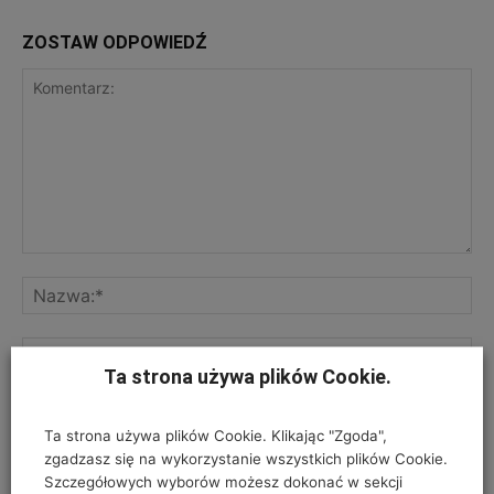
ZOSTAW ODPOWIEDŹ
Ta strona używa plików Cookie.
ZGODA NA PRZETWARZANIE DANYCH OSOBOWYCH
*
Ta strona używa plików Cookie. Klikając "Zgoda",
Twój adres e-mail nie zostanie opublikowany, podajesz go wyłącznie do
zgadzasz się na wykorzystanie wszystkich plików Cookie.
wiadomości redakcji. Nie udostępnimy go osobom trzecim. Nie wysyłamy
Szczegółowych wyborów możesz dokonać w sekcji