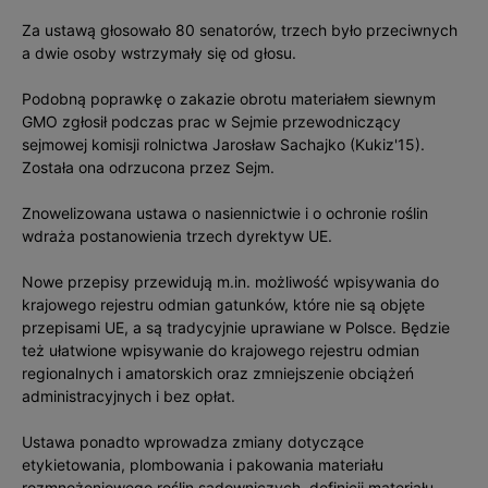
Za ustawą głosowało 80 senatorów, trzech było przeciwnych
a dwie osoby wstrzymały się od głosu.
Podobną poprawkę o zakazie obrotu materiałem siewnym
GMO zgłosił podczas prac w Sejmie przewodniczący
sejmowej komisji rolnictwa Jarosław Sachajko (Kukiz'15).
Została ona odrzucona przez Sejm.
Znowelizowana ustawa o nasiennictwie i o ochronie roślin
wdraża postanowienia trzech dyrektyw UE.
Nowe przepisy przewidują m.in. możliwość wpisywania do
krajowego rejestru odmian gatunków, które nie są objęte
przepisami UE, a są tradycyjnie uprawiane w Polsce. Będzie
też ułatwione wpisywanie do krajowego rejestru odmian
regionalnych i amatorskich oraz zmniejszenie obciążeń
administracyjnych i bez opłat.
Ustawa ponadto wprowadza zmiany dotyczące
etykietowania, plombowania i pakowania materiału
rozmnożeniowego roślin sadowniczych, definicji materiału