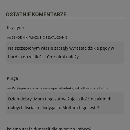
OSTATNIE KOMENTARZE
Krystyna
on
SZKODNIKI WIĄZU I ICH ZWALCZANIE
Na szczepionym wiązie zaczęły wyrastać dzikie pędy w
bardzo dużej ilości. Co z nimi należy
Kinga
on
Przylepnica szklarniowa – opis szkodnika, szkodliwość i ochrona
Dzień dobry. Mam tego zatrważającą ilość na aktinidii,
dolnych liściach i łodygach. Multum tego jest!!!
kolejna garść dupereli dla młodych imbecyli