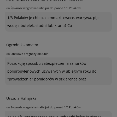
on
Żywność wegańska trafia już do ponad 1/3 Polaków
1/3 Polaków je chleb, ziemniaki, owoce, warzywa, pije
wodę z butelek, studni lub kranu? Co
Ogrodnik - amator
on
Jabłkowe prognozy dla Chin
Poszukuję sposobu zabezpieczenia sznurków
polipropylenowych używanych w ubiegłym roku do
"prowadzenia" pomidorów w szklarence oraz
Urszula Hahajska
on
Żywność wegańska trafia już do ponad 1/3 Polaków
To zależy czy podczas uprawy robaczki które ją zjadały,