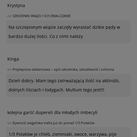
Krystyna
on
SZKODNIKI WIĄZU I ICH ZWALCZANIE
Na szczepionym wiązie zaczęły wyrastać dzikie pędy w
bardzo dużej ilości. Co z nimi należy
Kinga
on
Przylepnica szklarniowa – opis szkodnika, szkodliwość i ochrona
Dzień dobry. Mam tego zatrważającą ilość na aktinidii,
dolnych liściach i łodygach. Multum tego jest!!!
kolejna garść dupereli dla młodych imbecyli
on
Żywność wegańska trafia już do ponad 1/3 Polaków
1/3 Polaków je chleb, ziemniaki, owoce, warzywa, pije