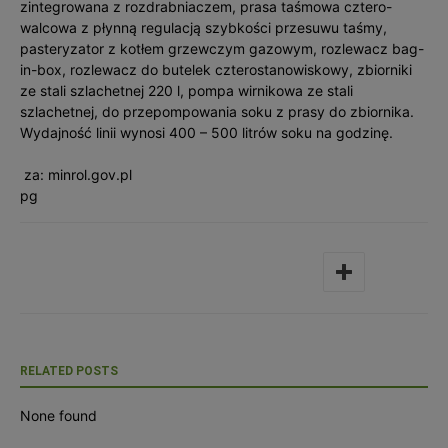
zintegrowana z rozdrabniaczem, prasa taśmowa cztero-
walcowa z płynną regulacją szybkości przesuwu taśmy,
pasteryzator z kotłem grzewczym gazowym, rozlewacz bag-
in-box, rozlewacz do butelek czterostanowiskowy, zbiorniki
ze stali szlachetnej 220 l, pompa wirnikowa ze stali
szlachetnej, do przepompowania soku z prasy do zbiornika.
Wydajność linii wynosi 400 – 500 litrów soku na godzinę.
za: minrol.gov.pl
pg
RELATED POSTS
None found