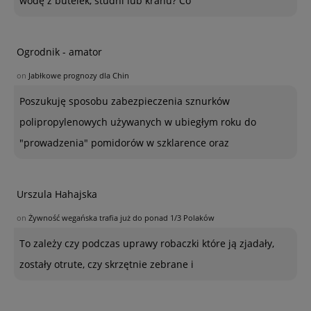
wodę z butelek, studni lub kranu? Co
Ogrodnik - amator
on
Jabłkowe prognozy dla Chin
Poszukuję sposobu zabezpieczenia sznurków
polipropylenowych używanych w ubiegłym roku do
"prowadzenia" pomidorów w szklarence oraz
Urszula Hahajska
on
Żywność wegańska trafia już do ponad 1/3 Polaków
To zależy czy podczas uprawy robaczki które ją zjadały,
zostały otrute, czy skrzętnie zebrane i