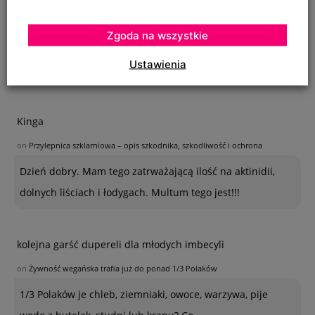
on
SZKODNIKI WIĄZU I ICH ZWALCZANIE
Zgoda na wszystkie
Na szczepionym wiązie zaczęły wyrastać dzikie pędy w
Ustawienia
bardzo dużej ilości. Co z nimi należy
Kinga
on
Przylepnica szklarniowa – opis szkodnika, szkodliwość i ochrona
Dzień dobry. Mam tego zatrważającą ilość na aktinidii,
dolnych liściach i łodygach. Multum tego jest!!!
kolejna garść dupereli dla młodych imbecyli
on
Żywność wegańska trafia już do ponad 1/3 Polaków
1/3 Polaków je chleb, ziemniaki, owoce, warzywa, pije