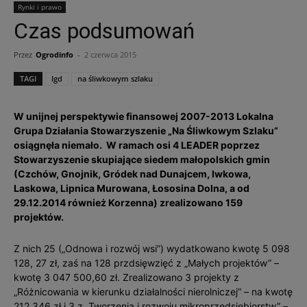
Rynki i prawo
Czas podsumowań
Przez
Ogrodinfo
-
2 czerwca 2015
TAGI
lgd
na śliwkowym szlaku
W unijnej perspektywie finansowej 2007-2013 Lokalna
Grupa Działania Stowarzyszenie „Na Śliwkowym Szlaku”
osiągnęła niemało. W ramach osi 4 LEADER poprzez
Stowarzyszenie skupiające siedem małopolskich gmin
(Czchów, Gnojnik, Gródek nad Dunajcem, Iwkowa,
Laskowa, Lipnica Murowana, Łososina Dolna, a od
29.12.2014 również Korzenna) zrealizowano 159
projektów.
Z nich 25 („Odnowa i rozwój wsi”) wydatkowano kwotę 5 098
128, 27 zł, zaś na 128 przdsięwzięć z „Małych projektów” –
kwotę 3 047 500,60 zł. Zrealizowano 3 projekty z
„Różnicowania w kierunku działalności nierolniczej” – na kwotę
212 346 zł i 3 z „Tworzenia i rozwoju mikroprzedsiębiorstw” –