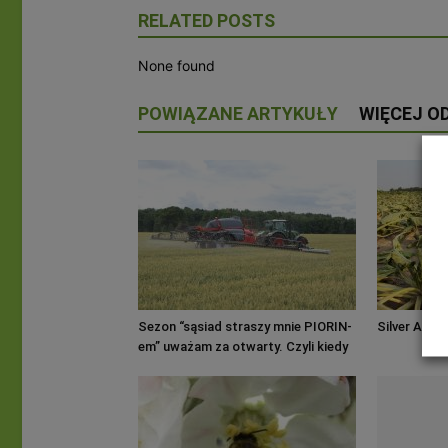
RELATED POSTS
None found
POWIĄZANE ARTYKUŁY
WIĘCEJ O
Sezon “sąsiad straszy mnie PIORIN-
Silver Axe 
em” uważam za otwarty. Czyli kiedy
można opryskiwać, a kiedy nie