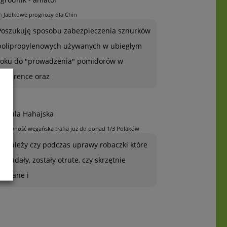
n
Jabłkowe prognozy dla Chin
Poszukuję sposobu zabezpieczenia sznurków
polipropylenowych używanych w ubiegłym
roku do "prowadzenia" pomidorów w
szklarence oraz
rszula Hahajska
n
Żywność wegańska trafia już do ponad 1/3 Polaków
To zależy czy podczas uprawy robaczki które
ją zjadały, zostały otrute, czy skrzętnie
zebrane i