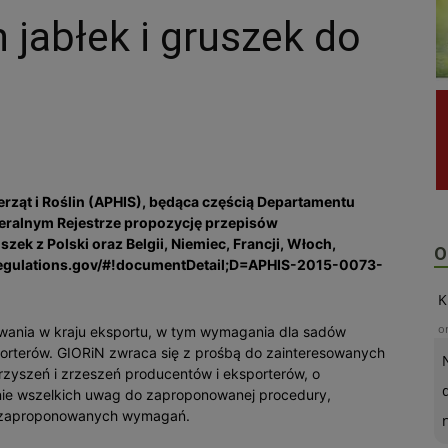
 jabłek i gruszek do
erząt i Roślin (APHIS), będąca częścią Departamentu
deralnym Rejestrze propozycję przepisów
zek z Polski oraz Belgii, Niemiec, Francji, Włoch,
O
ww.regulations.gov/#!documentDetail;D=APHIS-2015-0073-
K
o
owania w kraju eksportu, w tym wymagania dla sadów
porterów. GIORiN zwraca się z prośbą do zainteresowanych
zyszeń i zrzeszeń producentów i eksporterów, o
anie wszelkich uwag do zaproponowanej procedury,
a zaproponowanych wymagań.