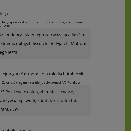
inga
n
Przylepnica szklarniowa – opis szkodnika, szkodliwość i
chrona
Dzień dobry. Mam tego zatrważającą ilość na
aktinidii, dolnych liściach i łodygach. Multum
ego jest!!!
olejna garść dupereli dla młodych imbecyli
n
Żywność wegańska trafia już do ponad 1/3 Polaków
1/3 Polaków je chleb, ziemniaki, owoce,
warzywa, pije wodę z butelek, studni lub
kranu? Co
grodnik - amator