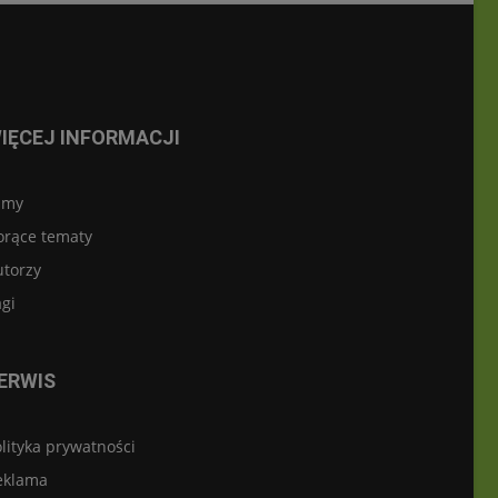
IĘCEJ INFORMACJI
lmy
orące tematy
utorzy
gi
ERWIS
lityka prywatności
eklama