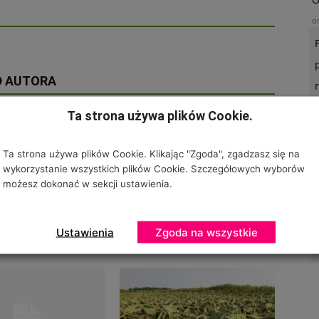
o
D AUTORA
Ta strona używa plików Cookie.
Ta strona używa plików Cookie. Klikając "Zgoda", zgadzasz się na
U
wykorzystanie wszystkich plików Cookie. Szczegółowych wyborów
o
możesz dokonać w sekcji ustawienia.
Ustawienia
Zgoda na wszystkie
VI – podsumowanie
Pomoc w paszportowaniu materiału
szkółkarskiego