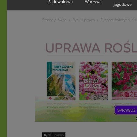
Sadownictwo
Warzywa
jagodowe
Strona główna
Rynki i prawo
Eksport świeżych jab
Rynki i prawo