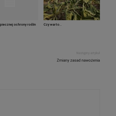
piecznej ochrony roślin
Czy warto…
Następny artykuł
Zmiany zasad nawożenia