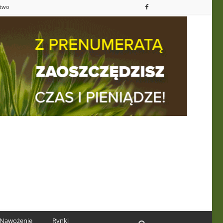
ctwo
Nawożenie
Rynki