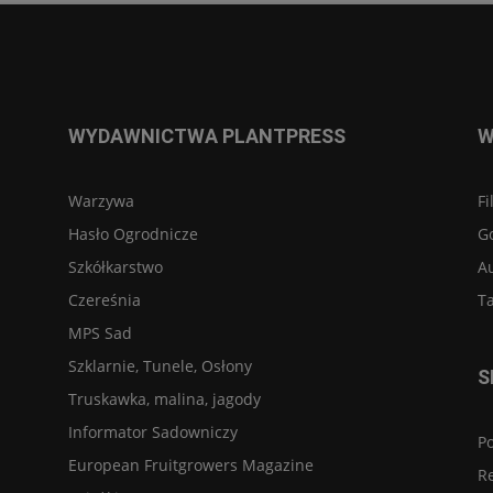
WYDAWNICTWA PLANTPRESS
W
Warzywa
Fi
Hasło Ogrodnicze
G
Szkółkarstwo
A
Czereśnia
Ta
MPS Sad
Szklarnie, Tunele, Osłony
S
Truskawka, malina, jagody
Informator Sadowniczy
Po
European Fruitgrowers Magazine
R