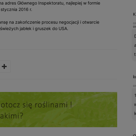
a adres Głównego Inspektoratu, najlepiej w formie
 stycznia 2016 r.
K
ansę na zakończenie procesu negocjacji i otwarcie
o
o
świeżych jabłek i gruszek do USA.
t
k
o
O