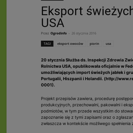
Eksport świeżych
USA
Przez
Ogrodinfo
-
26 stycznia 2016
TAGI
eksport owoców
piorin
usa
20 stycznia Służba ds. Inspekcji Zdrowia Zwi
Rolnictwa USA, opublikowała oficjalnie w Fe
umożliwiających import świeżych jabłek i grus
Portugalii, Hiszpanii i Holandii. (http://w
0001).
Projekt przepisów zawiera, procedurę postęp
produkcyjnych, przechowalni, pakowalni i eks
podmiotów, w tym przede wszystkim do stowar
zapoznanie się z tymi zapisami oraz o zgłasz
zwłaszcza w kontekście możliwego spełnieni