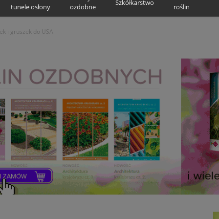
Szkółkarstwo
tunele osłony
ozdobne
roślin
łek i gruszek do USA