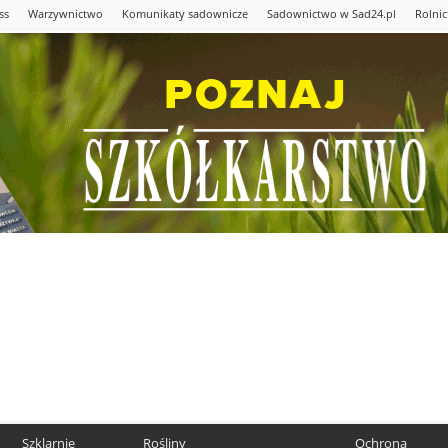
ss
Warzywnictwo
Komunikaty sadownicze
Sadownictwo w Sad24.pl
Rolni
Szklarnie
Rośliny
Ochrona