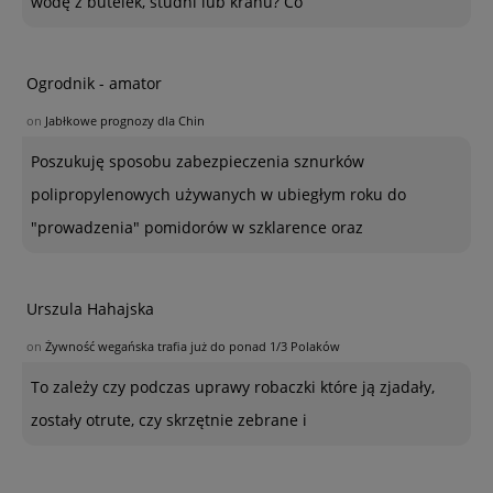
wodę z butelek, studni lub kranu? Co
Ogrodnik - amator
on
Jabłkowe prognozy dla Chin
Poszukuję sposobu zabezpieczenia sznurków
polipropylenowych używanych w ubiegłym roku do
"prowadzenia" pomidorów w szklarence oraz
Urszula Hahajska
on
Żywność wegańska trafia już do ponad 1/3 Polaków
To zależy czy podczas uprawy robaczki które ją zjadały,
zostały otrute, czy skrzętnie zebrane i