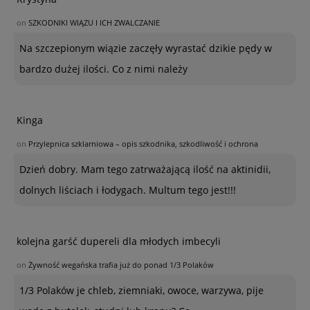
on
SZKODNIKI WIĄZU I ICH ZWALCZANIE
Na szczepionym wiązie zaczęły wyrastać dzikie pędy w
bardzo dużej ilości. Co z nimi należy
Kinga
on
Przylepnica szklarniowa – opis szkodnika, szkodliwość i ochrona
Dzień dobry. Mam tego zatrważającą ilość na aktinidii,
dolnych liściach i łodygach. Multum tego jest!!!
kolejna garść dupereli dla młodych imbecyli
on
Żywność wegańska trafia już do ponad 1/3 Polaków
1/3 Polaków je chleb, ziemniaki, owoce, warzywa, pije