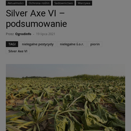
Aktualności
Ochrona roślin
Sadownictwo
Warzywa
Silver Axe VI –
podsumowanie
Przez
Ogrodinfo
-
19 lipca 2021
TAGI
nielegalne pestycydy
nielegalne ś.o.r.
piorin
Silver Axe VI