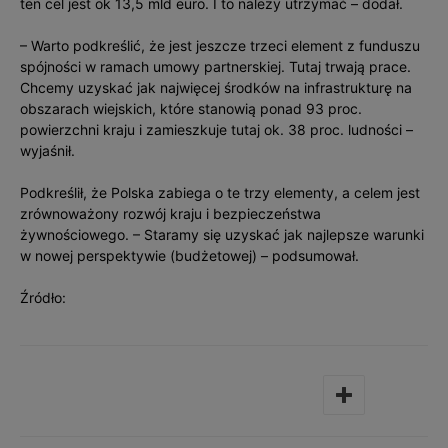
ten cel jest ok 13,5 mld euro. I to należy utrzymać – dodał.
– Warto podkreślić, że jest jeszcze trzeci element z funduszu
spójności w ramach umowy partnerskiej. Tutaj trwają prace.
Chcemy uzyskać jak najwięcej środków na infrastrukturę na
obszarach wiejskich, które stanowią ponad 93 proc.
powierzchni kraju i zamieszkuje tutaj ok. 38 proc. ludności –
wyjaśnił.
Podkreślił, że Polska zabiega o te trzy elementy, a celem jest
zrównoważony rozwój kraju i bezpieczeństwa
żywnościowego. – Staramy się uzyskać jak najlepsze warunki
w nowej perspektywie (budżetowej) – podsumował.
Źródło: