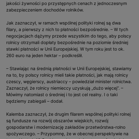
jakości żywności po przystępnych cenach z jednoczesnym
zabezpieczeniem dochodów rolników.
Jak zaznaczył, w ramach wspólnej polityki rolnej są dwa
filary, a pierwszy z nich to płatności bezpośrednie. – W tych
negocjacjach dążymy przede wszystkim do tego, aby polscy
rolnicy otrzymali dopłaty bezpośrednie na poziomie średniej
stawki płatności w Unii Europejskiej. W tym roku jest to ok.
260 euro na jeden hektar – podkreślił.
– Stawiając na średnią płatności w Unii Europejskiej, stawiamy
na to, by polscy rolnicy mieli takie płatności, jak mają rolnicy
czescy, węgierscy, austriaccy – powiedział minister rolnictwa.
Zaznaczył, że rolnicy niemieccy uzyskują „dużo więcej”. –
Mówimy natomiast o średniej i to jest cel realny. I o taki
będziemy zabiegali – dodał.
Kalemba zaznaczył, że drugim filarem wspólnej polityki rolnej
są fundusze na rozwój obszarów wiejskich, rozwój
gospodarstw i modernizację zakładów przetwórstwa-rolno
spożywczego. – Przypomnę, że w obecnej perspektywie na