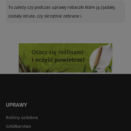
To zależy czy podczas uprawy robaczki które ją zjadały,
zostały otrute, czy skrzętnie zebrane i
UPRAWY
Rośliny ozdobne
Szkółkarstwo