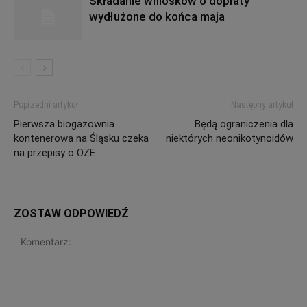
Składanie wniosków o dopłaty
wydłużone do końca maja
Poprzedni artykuł
Następny artykuł
Pierwsza biogazownia
Będą ograniczenia dla
kontenerowa na Śląsku czeka
niektórych neonikotynoidów
na przepisy o OZE
ZOSTAW ODPOWIEDŹ