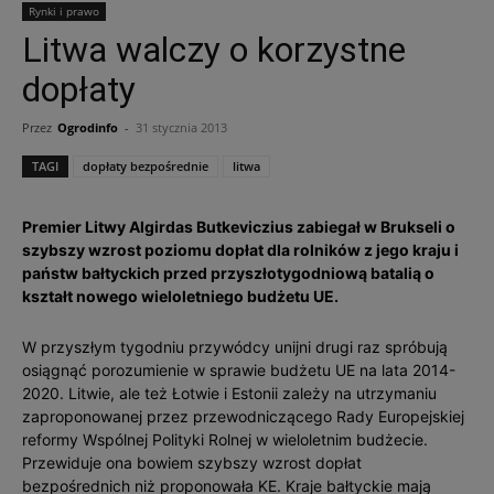
Rynki i prawo
Litwa walczy o korzystne
dopłaty
Przez
Ogrodinfo
-
31 stycznia 2013
TAGI
dopłaty bezpośrednie
litwa
Premier Litwy Algirdas Butkeviczius zabiegał w Brukseli o
szybszy wzrost poziomu dopłat dla rolników z jego kraju i
państw bałtyckich przed przyszłotygodniową batalią o
kształt nowego wieloletniego budżetu UE.
W przyszłym tygodniu przywódcy unijni drugi raz spróbują
osiągnąć porozumienie w sprawie budżetu UE na lata 2014-
2020. Litwie, ale też Łotwie i Estonii zależy na utrzymaniu
zaproponowanej przez przewodniczącego Rady Europejskiej
reformy Wspólnej Polityki Rolnej w wieloletnim budżecie.
Przewiduje ona bowiem szybszy wzrost dopłat
bezpośrednich niż proponowała KE. Kraje bałtyckie mają