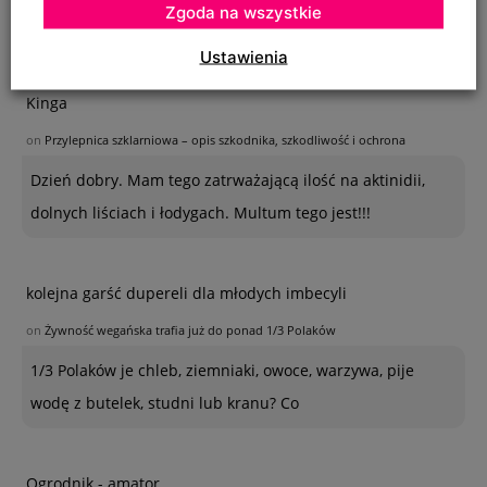
Zgoda na wszystkie
bardzo dużej ilości. Co z nimi należy
Ustawienia
Kinga
on
Przylepnica szklarniowa – opis szkodnika, szkodliwość i ochrona
Dzień dobry. Mam tego zatrważającą ilość na aktinidii,
dolnych liściach i łodygach. Multum tego jest!!!
kolejna garść dupereli dla młodych imbecyli
on
Żywność wegańska trafia już do ponad 1/3 Polaków
1/3 Polaków je chleb, ziemniaki, owoce, warzywa, pije
wodę z butelek, studni lub kranu? Co
Ogrodnik - amator