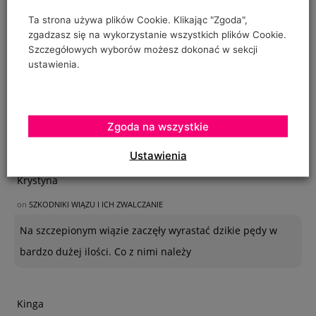
Ta strona używa plików Cookie. Klikając "Zgoda",
zgadzasz się na wykorzystanie wszystkich plików Cookie.
Szczegółowych wyborów możesz dokonać w sekcji
ustawienia.
Zgoda na wszystkie
OSTATNIE KOMENTARZE
Ustawienia
Krystyna
on
SZKODNIKI WIĄZU I ICH ZWALCZANIE
Na szczepionym wiązie zaczęły wyrastać dzikie pędy w
bardzo dużej ilości. Co z nimi należy
Kinga