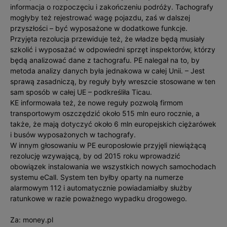
informacja o rozpoczęciu i zakończeniu podróży. Tachografy
mogłyby też rejestrować wagę pojazdu, zaś w dalszej
przyszłości – być wyposażone w dodatkowe funkcje.
Przyjęta rezolucja przewiduje też, że władze będą musiały
szkolić i wyposażać w odpowiedni sprzęt inspektorów, którzy
będą analizować dane z tachografu. PE nalegał na to, by
metoda analizy danych była jednakowa w całej Unii. – Jest
sprawą zasadniczą, by reguły były wreszcie stosowane w ten
sam sposób w całej UE – podkreśliła Ticau.
KE informowała też, że nowe reguły pozwolą firmom
transportowym oszczędzić około 515 mln euro rocznie, a
także, że mają dotyczyć około 6 mln europejskich ciężarówek
i busów wyposażonych w tachografy.
W innym głosowaniu w PE europosłowie przyjęli niewiążącą
rezolucję wzywającą, by od 2015 roku wprowadzić
obowiązek instalowania we wszystkich nowych samochodach
systemu eCall. System ten byłby oparty na numerze
alarmowym 112 i automatycznie powiadamiałby służby
ratunkowe w razie poważnego wypadku drogowego.
Za: money.pl