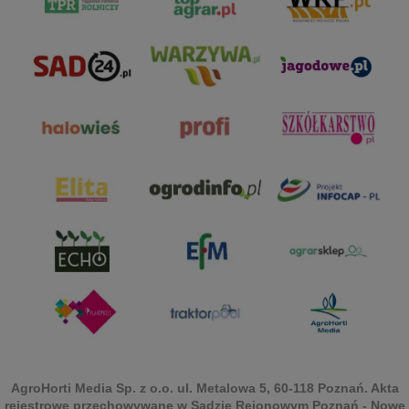
AgroHorti Media Sp. z o.o. ul. Metalowa 5, 60-118 Poznań. Akta
rejestrowe przechowywane w Sądzie Rejonowym Poznań - Nowe