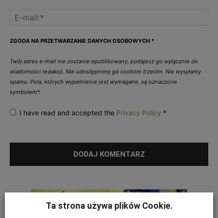
ZGODA NA PRZETWARZANIE DANYCH OSOBOWYCH
*
Twój adres e-mail nie zostanie opublikowany, podajesz go wyłącznie do
wiadomości redakcji. Nie udostępnimy go osobom trzecim. Nie wysyłamy
spamu. Pola, których wypełnienie jest wymagane, są oznaczone
symbolem*.
I have read and accepted the
Privacy Policy
*
Ta strona używa plików Cookie.