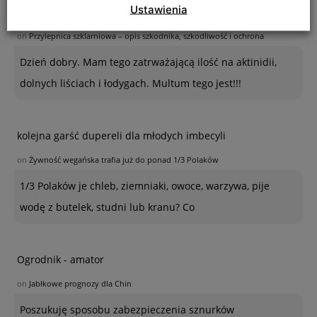
Ustawienia
Kinga
on
Przylepnica szklarniowa – opis szkodnika, szkodliwość i ochrona
Dzień dobry. Mam tego zatrważającą ilość na aktinidii,
dolnych liściach i łodygach. Multum tego jest!!!
kolejna garść dupereli dla młodych imbecyli
on
Żywność wegańska trafia już do ponad 1/3 Polaków
1/3 Polaków je chleb, ziemniaki, owoce, warzywa, pije
wodę z butelek, studni lub kranu? Co
Ogrodnik - amator
on
Jabłkowe prognozy dla Chin
Poszukuję sposobu zabezpieczenia sznurków