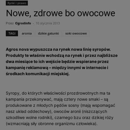
Rynki i prawo
Nowe, zdrowe bo owocowe
Przez
Ogrodinfo
-
10 stycznia 2013
TAGI
aronia
dzikie gatunki
soki owocowe
Agros nova wypuszcza na rynek nowa linię syropów.
Produkty te właśnie wchodzą na rynek i przez najbliższe
dwa miesiące to ich wejście będzie wspierane przez
kampanię reklamową – między innymi w internecie i
środkach komunikacji miejskiej.
Syropy, do których właściwości prozdrowotnych ma ta
kampania przekonywać, mają cztery nowe smaki – są
produkowane z młodych pędów sosny (mają wspomagać
nasz układ oddechowy), owoców aronii (niszczących
szkodliwe wolne rodniki), czarnego bzu oraz dzikiej róży
(wzmacniają siły obronne organizmu człowieka).