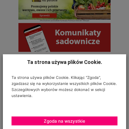
Ta strona używa plików Cookie.
OSTATNIE KOMENTARZE
Ta strona używa plików Cookie. Klikając "Zgoda",
Krystyna
zgadzasz się na wykorzystanie wszystkich plików Cookie.
Szczegółowych wyborów możesz dokonać w sekcji
on
SZKODNIKI WIĄZU I ICH ZWALCZANIE
ustawienia.
Na szczepionym wiązie zaczęły wyrastać dzikie pędy w
bardzo dużej ilości. Co z nimi należy
Zgoda na wszystkie