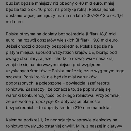
budżet będzie mniejszy niż obecny o 40 mld euro, mniej
będzie też o ok. 10 proc. na politykę rolną. Polska jednak
dostanie więcej pieniędzy niż ma na lata 2007-2013 o ok. 1,6
mld euro.
Polska otrzyma na dopłaty bezpośrednie (I filar) 18,8 mld
euro i na rozwój obszarów wiejskich (II filar) – 9,8 mld euro.
Jeżeli chodzi o dopłaty bezpośrednie, Polska będzie na
piątym miejscu spośród wszystkich krajów UE, biorąc pod
uwagę oba filary, a jeżeli chodzi o rozwój wsi – nasz kraj
znajdzie się na pierwszym miejscu pod względem
uzyskanych środków. – Polska może się czuć wygranym tego
szczytu. Polski rolnik nie będzie miał warunków
pogorszonych, a polepszone – powiedział szef resortu
rolnictwa. Zaznaczył, że oznacza to, że poprawiają się
warunki konkurencyjności polskiego rolnictwa. Przypomniał,
że pierwotne propozycje KE dotyczące płatności
bezpośrednich – to dopłaty średnio 210 euro na hektar.
Kalemba podkreślił, że negocjacje w sprawie pieniędzy na
rolnictwo trwały „do ostatniej chwili”. M.in. z naszej inicjatywy