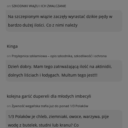
on
SZKODNIKI WIĄZU I ICH ZWALCZANIE
Na szczepionym wiązie zaczęły wyrastać dzikie pędy w
bardzo dużej ilości. Co z nimi należy
Kinga
on
Przylepnica szklarniowa – opis szkodnika, szkodliwość i ochrona
Dzień dobry. Mam tego zatrważającą ilość na aktinidii,
dolnych liściach i łodygach. Multum tego jest!!!
kolejna garść dupereli dla młodych imbecyli
on
Żywność wegańska trafia już do ponad 1/3 Polaków
1/3 Polaków je chleb, ziemniaki, owoce, warzywa, pije
wodę z butelek, studni lub kranu? Co