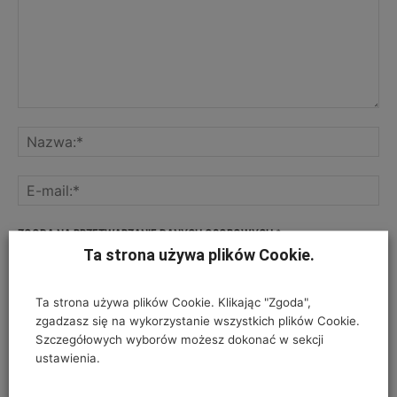
ZGODA NA PRZETWARZANIE DANYCH OSOBOWYCH
*
Ta strona używa plików Cookie.
Twój adres e-mail nie zostanie opublikowany, podajesz go wyłącznie do
wiadomości redakcji. Nie udostępnimy go osobom trzecim. Nie wysyłamy
Ta strona używa plików Cookie. Klikając "Zgoda",
spamu. Pola, których wypełnienie jest wymagane, są oznaczone
zgadzasz się na wykorzystanie wszystkich plików Cookie.
symbolem*.
Szczegółowych wyborów możesz dokonać w sekcji
ustawienia.
I have read and accepted the
Privacy Policy
*