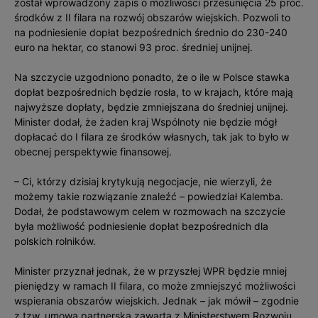
został wprowadzony zapis o możliwości przesunięcia 25 proc.
środków z II filara na rozwój obszarów wiejskich. Pozwoli to
na podniesienie dopłat bezpośrednich średnio do 230-240
euro na hektar, co stanowi 93 proc. średniej unijnej.
Na szczycie uzgodniono ponadto, że o ile w Polsce stawka
dopłat bezpośrednich będzie rosła, to w krajach, które mają
najwyższe dopłaty, będzie zmniejszana do średniej unijnej.
Minister dodał, że żaden kraj Wspólnoty nie będzie mógł
dopłacać do I filara ze środków własnych, tak jak to było w
obecnej perspektywie finansowej.
– Ci, którzy dzisiaj krytykują negocjacje, nie wierzyli, że
możemy takie rozwiązanie znaleźć – powiedział Kalemba.
Dodał, że podstawowym celem w rozmowach na szczycie
była możliwość podniesienie dopłat bezpośrednich dla
polskich rolników.
Minister przyznał jednak, że w przyszłej WPR będzie mniej
pieniędzy w ramach II filara, co może zmniejszyć możliwości
wspierania obszarów wiejskich. Jednak – jak mówił – zgodnie
z tzw. umową partnerską zawartą z Ministerstwem Rozwoju