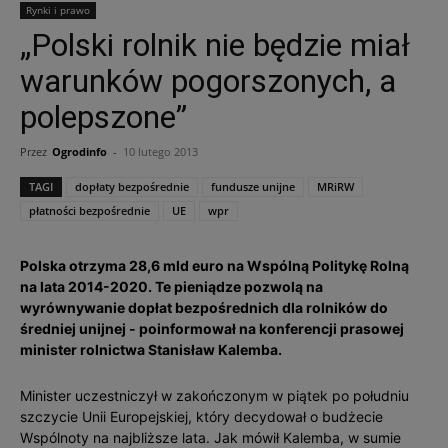
Rynki i prawo
„Polski rolnik nie będzie miał
warunków pogorszonych, a
polepszone”
Przez
Ogrodinfo
-
10 lutego 2013
TAGI
dopłaty bezpośrednie
fundusze unijne
MRiRW
płatności bezpośrednie
UE
wpr
Polska otrzyma 28,6 mld euro na Wspólną Politykę Rolną
na lata 2014-2020. Te pieniądze pozwolą na
wyrównywanie dopłat bezpośrednich dla rolników do
średniej unijnej - poinformował na konferencji prasowej
minister rolnictwa Stanisław Kalemba.
Minister uczestniczył w zakończonym w piątek po południu
szczycie Unii Europejskiej, który decydował o budżecie
Wspólnoty na najbliższe lata. Jak mówił Kalemba, w sumie