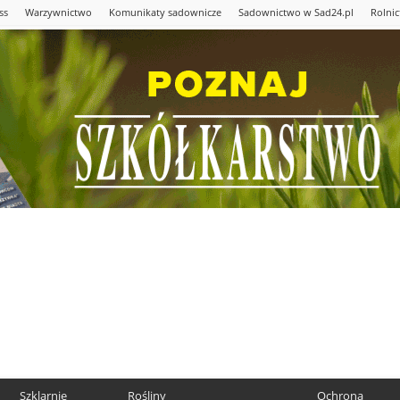
ss
Warzywnictwo
Komunikaty sadownicze
Sadownictwo w Sad24.pl
Rolni
Szklarnie
Rośliny
Ochrona