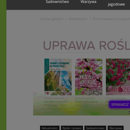
Sadownictwo
Warzywa
jagodowe
Strona główna
Aktualności
Promowanie szczepień
Aktualności
Rynki i prawo
Sadownictwo
Warzywa