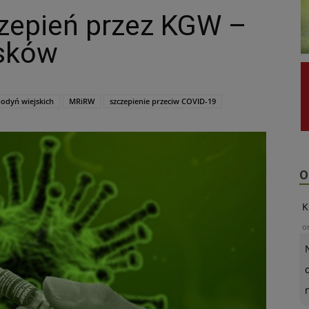
zepień przez KGW –
osków
podyń wiejskich
MRiRW
szczepienie przeciw COVID-19
O
K
o