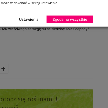
możesz dokonać w sekcji ustawienia.
iem 1962 oraz 1 punkt za wykonanie szczepienia dla osoby
konkursie główną nagrodą jest 100 tys. zł za 1. miejsce.
GW
– głosowanie na najładniejsze zdjęcie z Festynu KGW
Ustawienia
Zgoda na wszystkie
 można otrzymać aż 25 tys. zł.Wnioski o udzielenie
RiMR właściwego ze względu na siedzibę Koła Gospodyń