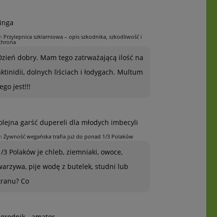
inga
n
Przylepnica szklarniowa – opis szkodnika, szkodliwość i
chrona
Dzień dobry. Mam tego zatrważającą ilość na
aktinidii, dolnych liściach i łodygach. Multum
ego jest!!!
olejna garść dupereli dla młodych imbecyli
n
Żywność wegańska trafia już do ponad 1/3 Polaków
1/3 Polaków je chleb, ziemniaki, owoce,
warzywa, pije wodę z butelek, studni lub
kranu? Co
grodnik - amator