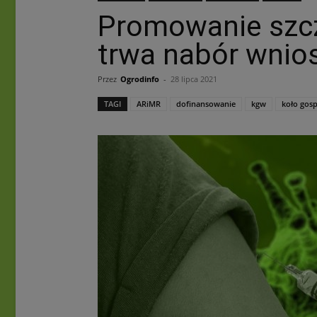
Promowanie szc
trwa nabór wni
Przez
Ogrodinfo
-
28 lipca 2021
TAGI
ARiMR
dofinansowanie
kgw
koło gos