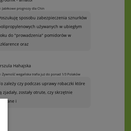
n
Jabłkowe prognozy dla Chin
Poszukuję sposobu zabezpieczenia sznurków
polipropylenowych używanych w ubiegłym
roku do "prowadzenia" pomidorów w
szklarence oraz
rszula Hahajska
n
Żywność wegańska trafia już do ponad 1/3 Polaków
To zależy czy podczas uprawy robaczki które
ją zjadały, zostały otrute, czy skrzętnie
zebrane i