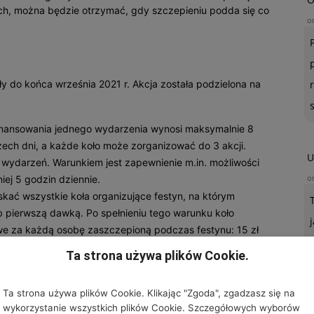
ch, można będzie otrzymać, gdy szczepieniu podda się co
o
 do końca września 2021 r. Akcja została podzielona na
nansowania jednego wydarzenia wynosi maksymalnie 8
rzech dni, a każde koło może zorganizować do 3 akcji.
U
wydarzeń. Warunkiem jest zapewnienie m.in. możliwości
o
iej 5 godzin dziennie.
kać wszystkie koła organizujące festyn, na którym
 pierwszą dawką. Po spełnieniu tego warunku koło
we za każdą osobę zaszczepioną podczas festynu: 15 zł
ieku poniżej 60 roku życia, 30 zł za zaszczepienie
Ta strona używa plików Cookie.
oku życia. Budżet na wypłaty premii wynosi 30 mln zł –
szy ten lepszy” do wyczerpania puli.
Ta strona używa plików Cookie. Klikając "Zgoda", zgadzasz się na
ski konkurs na najlepszych 1000 wydarzeń w Polsce
wykorzystanie wszystkich plików Cookie. Szczegółowych wyborów
pienia. KGW otrzymuje punkty: 2 punkty za wykonanie