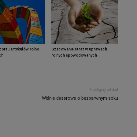
ortu artykułów rolno-
Szacowanie strat w uprawach
ch
rolnych spowodowanych
wystąpieniem suszy w 2021 r.
Następny artykuł
Wiśnie deserowe o bezbarwnym soku