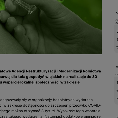
K
o
o
t
k
iatowe Agencji Restrukturyzacji i Modernizacji Rolnictwa
o
sowej dla koła gospodyń wiejskich na realizację do 30
u wsparcie lokalnej społeczności w zakresie
aangażowały się w organizację bezpłatnych wydarzeń
ści w zakresie dostępności do szczepień przeciwko COVID-
cyjnego można otrzymać 8 tys. zł. Wysokość tego wsparcia
dczas takiego wydarzenia. Natomiast dodatkowe pieniądze
O