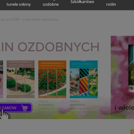
Szkółkarstwo
tunele osłony
ozdobne
roślin
 przez KGW – trwa nabór wniosków