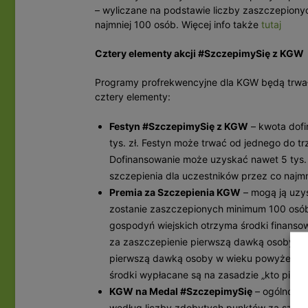
– wyliczane na podstawie liczby zaszczepiony
najmniej 100 osób. Więcej info także
tutaj
Cztery elementy akcji #SzczepimySię z KGW
Programy profrekwencyjne dla KGW będą trwały
cztery elementy:
Festyn #SzczepimySię z KGW
– kwota dofi
tys. zł. Festyn może trwać od jednego do t
Dofinansowanie może uzyskać nawet 5 tys. 
szczepienia dla uczestników przez co najmn
Premia za Szczepienia KGW
– mogą ją uzys
zostanie zaszczepionych minimum 100 osób
gospodyń wiejskich otrzyma środki finanso
za zaszczepienie pierwszą dawką osoby w w
pierwszą dawką osoby w wieku powyżej 60 r
środki wypłacane są na zasadzie „kto pierw
KGW na Medal #SzczepimySię
– ogólnopol
według liczby zdobytych punktów za szcze