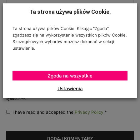
Ta strona używa plików Cookie.
Ta strona używa plików Cookie. Klikając "Zgoda",
zgadzasz się na wykorzystanie wszystkich plików Cookie.
Szczegółowych wyborów możesz dokonać w sekcji
ustawienia.
ZGODA NA PRZETWARZANIE DANYCH OSOBOWYCH
*
Zgoda na wszystkie
Twój adres e-mail nie zostanie opublikowany, podajesz go wyłącznie do
wiadomości redakcji. Nie udostępnimy go osobom trzecim. Nie wysyłamy
Ustawienia
spamu. Pola, których wypełnienie jest wymagane, są oznaczone
symbolem*.
I have read and accepted the
Privacy Policy
*