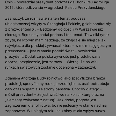
Chin – powiedział prezydent podczas gali konkursu AgroLiga
2015, która odbyła się w ogrodach Pałacu Prezydenckiego.
Zaznaczył, że rozmawiał na ten temat podczas
ubiegłorocznej wizyty w Szanghaju i Pekinie, gdzie spotkał się
z prezydentem Xi. – Będziemy go gościli w Warszawie już
niedługo. Będziemy nadal podnosili ten temat. To wielki rynek
zbytu, na którym mam nadzieję, że znajdzie się miejsce jak
największe dla polskiej żywności, która – w moim najgłębszym
przekonaniu – jest w stanie podbić świat – powiedział
prezydent. Dodał, że polska żywność jest produkowana
dobrze, bezpiecznie, jest zdrowa. – Wierzę, że na wielu
rynkach światowych zostanie doceniona – zaznaczył.
Zdaniem Andrzeja Dudy rolnictwo jako specyficzna branża
produkcji, specyficzny rodzaj przedsiębiorczości, potrzebuje
cały czas wsparcia ze strony państwa. Choćby dlatego –
mówił prezydent – że jest wrażliwe na koniunkturę oraz na
„elementy związane z naturą”. Jak dodał, pogoda jest
zagrożeniem dla rolnictwa, bo nie jesteśmy w stanie nad nią
zapanować. W ubiegłym roku na zbiory miała wpływ susza.