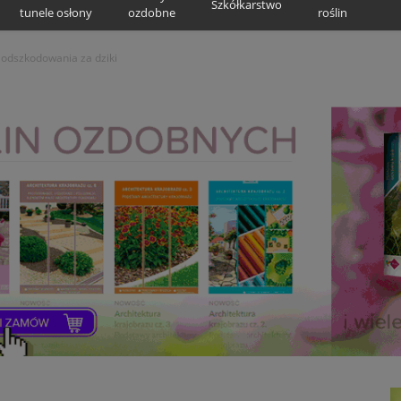
Szkółkarstwo
tunele osłony
ozdobne
roślin
e odszkodowania za dziki