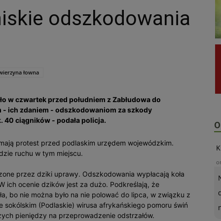
niskie odszkodowania
wierzyna łowna
yło w czwartek przed południem z Zabłudowa do
im - ich zdaniem - odszkodowaniom za szkody
. 40 ciągników - podała policja.
O
cy mają protest przed podlaskim urzędem wojewódzkim.
K
dzie ruchu w tym miejscu.
o
one przez dziki uprawy. Odszkodowania wypłacają koła
. W ich ocenie dzików jest za dużo. Podkreślają, że
ła, bo nie można było na nie polować do lipca, w związku z
e sokólskim (Podlaskie) wirusa afrykańskiego pomoru świń
szych pieniędzy na przeprowadzenie odstrzałów.