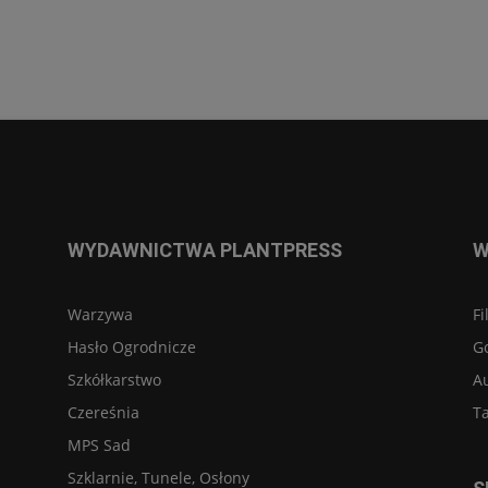
WYDAWNICTWA PLANTPRESS
W
Warzywa
Fi
Hasło Ogrodnicze
G
Szkółkarstwo
A
Czereśnia
Ta
MPS Sad
Szklarnie, Tunele, Osłony