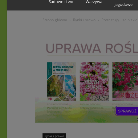
Sadownictwo
Warzywa
jagodowe
Strona główna
Rynki i prawo
Protestują – za niski
Rynki i prawo