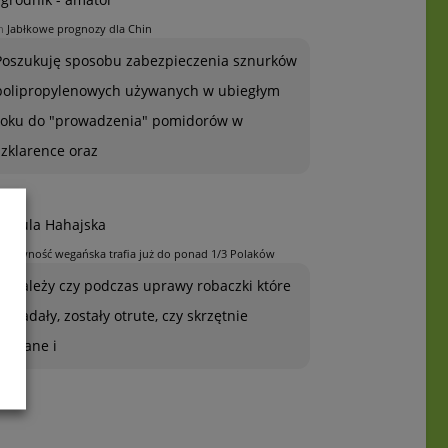
n
Jabłkowe prognozy dla Chin
Poszukuję sposobu zabezpieczenia sznurków
polipropylenowych używanych w ubiegłym
roku do "prowadzenia" pomidorów w
szklarence oraz
rszula Hahajska
n
Żywność wegańska trafia już do ponad 1/3 Polaków
To zależy czy podczas uprawy robaczki które
ją zjadały, zostały otrute, czy skrzętnie
zebrane i