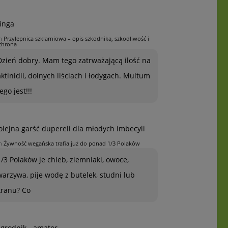
inga
n
Przylepnica szklarniowa – opis szkodnika, szkodliwość i
chrona
Dzień dobry. Mam tego zatrważającą ilość na
aktinidii, dolnych liściach i łodygach. Multum
ego jest!!!
olejna garść dupereli dla młodych imbecyli
n
Żywność wegańska trafia już do ponad 1/3 Polaków
1/3 Polaków je chleb, ziemniaki, owoce,
warzywa, pije wodę z butelek, studni lub
kranu? Co
grodnik - amator