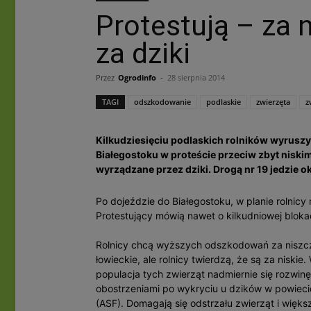
Protestują – za 
za dziki
Przez
Ogrodinfo
-
28 sierpnia 2014
TAGI
odszkodowanie
podlaskie
zwierzęta
z
Kilkudziesięciu podlaskich rolników wyrusz
Białegostoku w proteście przeciw zbyt nisk
wyrządzane przez dziki. Drogą nr 19 jedzie ok
Po dojeździe do Białegostoku, w planie rolni
Protestujący mówią nawet o kilkudniowej bloka
Rolnicy chcą wyższych odszkodowań za niszcz
łowieckie, ale rolnicy twierdzą, że są za niskie
populacja tych zwierząt nadmiernie się rozwinę
obostrzeniami po wykryciu u dzików w powieci
(ASF). Domagają się odstrzału zwierząt i więk