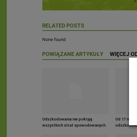
RELATED POSTS
None found
POWIĄZANE ARTYKUŁY
WIĘCEJ O
Odszkodowania nie pokryją
Od 17 maja
wszystkich strat spowodowanych
odszkodowa
suszą