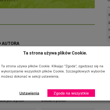
o
D AUTORA
Ta strona używa plików Cookie.
U
o
Ta strona używa plików Cookie. Klikając "Zgoda", zgadzasz się na
wykorzystanie wszystkich plików Cookie. Szczegółowych wyborów
możesz dokonać w sekcji ustawienia.
Ustawienia
Zgoda na wszystkie
 jednorazowe
Do 18 października można składać
nie jest wyższe
wnioski o pomoc