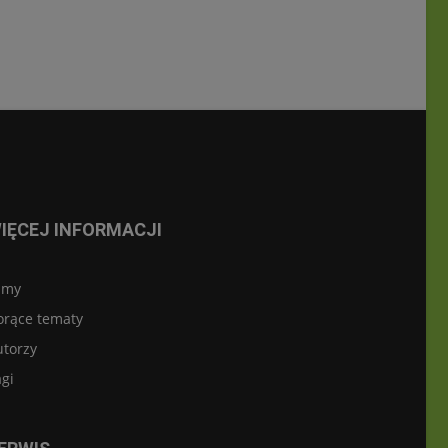
IĘCEJ INFORMACJI
lmy
orące tematy
utorzy
gi