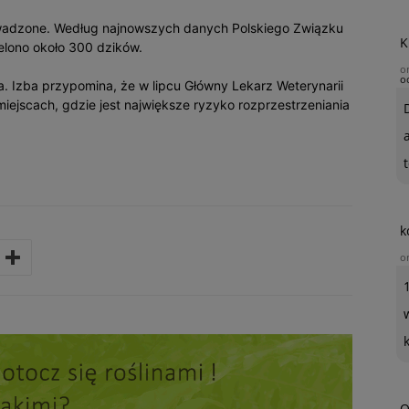
rowadzone. Według najnowszych danych Polskiego Związku
K
elono około 300 dzików.
o
o
a. Izba przypomina, że w lipcu Główny Lekarz Weterynarii
iejscach, gdzie jest największe ryzyko rozprzestrzeniania
t
k
o
O