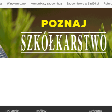
ss
Warzywnictwo
Komunikaty sadownicze
Sadownictwo w Sad24.pl
Rolni
Szklarnie
Rośliny
Ochrona