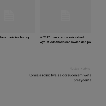
Nieszczęścia chodzą
W 2017 roku szacowanie szkód i
wypłat odszkodowań łowieckich po
staremu
Następny artykuł
Komisja rolnictwa za odrzuceniem weta
prezydenta