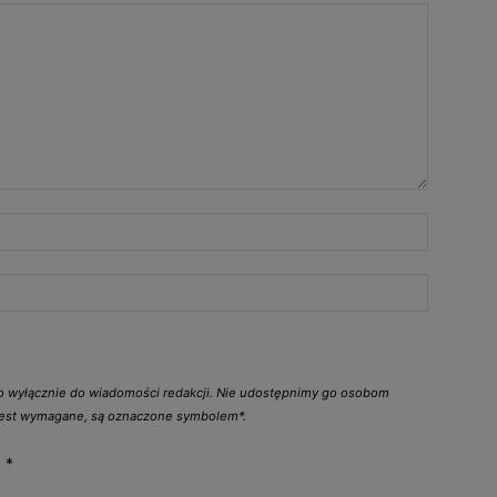
go wyłącznie do wiadomości redakcji. Nie udostępnimy go osobom
 jest wymagane, są oznaczone symbolem*.
y
*