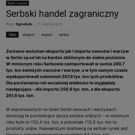
Rynki i prawo
Serbski handel zagraniczny
Przez
Ogrodinfo
-
31 sierpnia 2015
TAGI
eksport
import
serbia
Zarówno wolumen eksportu jak i importu owoców i warzyw
w Serbii są od lat na bardzo zbliżonym do siebie poziomie.
W minionym roku Serbowie zaimportowali w sumie 269,7
tys. ton świeżych owoców i warzyw, a w tym samym czasie
wyeksportowali natomiast 267,6 tys. ton tych produktów.
Dla porównania rok wcześniej wielkości te wyglądały
następująco – dla importu 256,6 tys. ton, a dla eksportu
261,6 tys. ton.
W importowanych na teren Serbii owocach i warzywach
dominują te pochodzące spoza państw unijnych – w minionym
roku było to 150,4 tys. ton, a pozostałe 119,3 tys. ton to
produkty unijne. Największym dostawcą na serbski rynek jest
Grecja z poprzedniorocznym wynikiem 64,2 tys. ton,