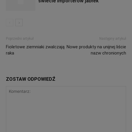
świecie importerów jabłek
Poprzedni artykuł
Następny artykuł
Fioletowe ziemniaki zwalczają
Nowe produkty na unijnej liście
raka
nazw chronionych
ZOSTAW ODPOWIEDŹ