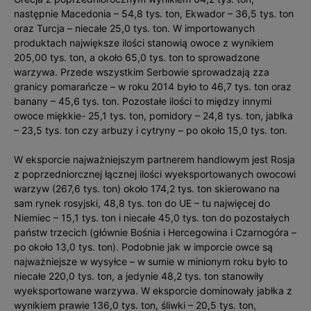
następnie Macedonia – 54,8 tys. ton, Ekwador – 36,5 tys. ton
oraz Turcja – niecałe 25,0 tys. ton. W importowanych
produktach największe ilości stanowią owoce z wynikiem
205,00 tys. ton, a około 65,0 tys. ton to sprowadzone
warzywa. Przede wszystkim Serbowie sprowadzają zza
granicy pomarańcze – w roku 2014 było to 46,7 tys. ton oraz
banany – 45,6 tys. ton. Pozostałe ilości to między innymi
owoce miękkie- 25,1 tys. ton, pomidory – 24,8 tys. ton, jabłka
– 23,5 tys. ton czy arbuzy i cytryny – po około 15,0 tys. ton.
W eksporcie najważniejszym partnerem handlowym jest Rosja
z poprzedniorcznej łącznej ilości wyeksportowanych owocowi
warzyw (267,6 tys. ton) około 174,2 tys. ton skierowano na
sam rynek rosyjski, 48,8 tys. ton do UE – tu najwięcej do
Niemiec – 15,1 tys. ton i niecałe 45,0 tys. ton do pozostałych
państw trzecich (głównie Bośnia i Hercegowina i Czarnogóra –
po około 13,0 tys. ton). Podobnie jak w imporcie owce są
najważniejsze w wysyłce – w sumie w minionym roku było to
niecałe 220,0 tys. ton, a jedynie 48,2 tys. ton stanowiły
wyeksportowane warzywa. W eksporcie dominowały jabłka z
wynikiem prawie 136,0 tys. ton, śliwki – 20,5 tys. ton,