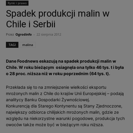
Rynki i prawo
Spadek produkcji malin w
Chile i Serbii
Przez
Ogrodinfo
-
22 sierpnia 2012
TAGI
malina
Dane Foodnews eskazują na spadek produkcji malin w
Chile. W roku bieżącym osiagnęla ona tylko 46 tys. t i była
o 28 proc. niższa niż w roku poprzednim (64 tys. t).
Przekłada się to na zmniejszenie wielkości eksportu
mrożonych malin z Chile do krajów Unii Europejskiej – podają
analitycy Banku Gospodarki Żywnościowej.
Konkurencją dla Starego Kontynentu są Stany Zjednoczone,
największy odbiorca chilijskich mrożonych malin, gdzie ze
względu na niekorzystne warunki pogodowe, produkcja tych
owoców także może być w bieżącym roku niższa.