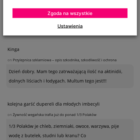
on
SZKODNIKI WIĄZU I ICH ZWALCZANIE
Zgoda na wszystkie
Na szczepionym wiązie zaczęły wyrastać dzikie pędy w
Ustawienia
bardzo dużej ilości. Co z nimi należy
Kinga
on
Przylepnica szklarniowa – opis szkodnika, szkodliwość i ochrona
Dzień dobry. Mam tego zatrważającą ilość na aktinidii,
dolnych liściach i łodygach. Multum tego jest!!!
kolejna garść dupereli dla młodych imbecyli
on
Żywność wegańska trafia już do ponad 1/3 Polaków
1/3 Polaków je chleb, ziemniaki, owoce, warzywa, pije
wodę z butelek, studni lub kranu? Co