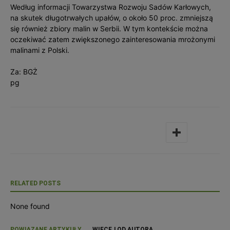
Według informacji Towarzystwa Rozwoju Sadów Karłowych,
na skutek długotrwałych upałów, o około 50 proc. zmniejszą
się również zbiory malin w Serbii. W tym kontekście można
oczekiwać zatem zwiększonego zainteresowania mrożonymi
malinami z Polski.
Za: BGŻ
pg
RELATED POSTS
None found
POWIĄZANE ARTYKUŁY
WIĘCEJ OD AUTORA