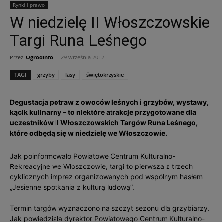
Rynki i prawo
W niedzielę II Włoszczowskie
Targi Runa Leśnego
Przez
Ogrodinfo
-
29 września 2012
TAGI
grzyby
lasy
świętokrzyskie
Degustacja potraw z owoców leśnych i grzybów, wystawy,
kącik kulinarny – to niektóre atrakcje przygotowane dla
uczestników II Włoszczowskich Targów Runa Leśnego,
które odbędą się w niedzielę we Włoszczowie.
Jak poinformowało Powiatowe Centrum Kulturalno-
Rekreacyjne we Włoszczowie, targi to pierwsza z trzech
cyklicznych imprez organizowanych pod wspólnym hasłem
„Jesienne spotkania z kulturą ludową”.
Termin targów wyznaczono na szczyt sezonu dla grzybiarzy.
Jak powiedziała dyrektor Powiatowego Centrum Kulturalno-