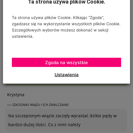
Ta strona używa plików Cookie.
Ta strona używa plików Cookie. Klikając "Zgoda",
zgadzasz się na wykorzystanie wszystkich plików Cookie.
Szczegółowych wyborów możesz dokonać w sekcji
ustawienia.
Zgoda na wszystkie
Ustawienia
OSTATNIE KOMENTARZE
Krystyna
on
SZKODNIKI WIĄZU I ICH ZWALCZANIE
Na szczepionym wiązie zaczęły wyrastać dzikie pędy w
bardzo dużej ilości. Co z nimi należy