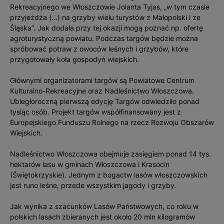
Rekreacyjnego we Włoszczowie Jolanta Tyjas, „w tym czasie
przyjeżdża (…) na grzyby wielu turystów z Małopolski i ze
Śląska”. Jak dodała przy tej okazji mogą poznać np. ofertę
agroturystyczną powiatu. Podczas targów będzie można
spróbować potraw z owoców leśnych i grzybów, które
przygotowały koła gospodyń wiejskich.
Głównymi organizatorami targów są Powiatowe Centrum
Kulturalno-Rekreacyjne oraz Nadleśnictwo Włoszczowa.
Ubiegłoroczną pierwszą edycję Targów odwiedziło ponad
tysiąc osób. Projekt targów współfinansowany jest z
Europejskiego Funduszu Rolnego na rzecz Rozwoju Obszarów
Wiejskich.
Nadleśnictwo Włoszczowa obejmuje zasięgiem ponad 14 tys.
hektarów lasu w gminach Włoszczowa i Krasocin
(Świętokrzyskie). Jednym z bogactw lasów włoszczowskich
jest runo leśne, przede wszystkim jagody i grzyby.
Jak wynika z szacunków Lasów Państwowych, co roku w
polskich lasach zbieranych jest około 20 mln kilogramów