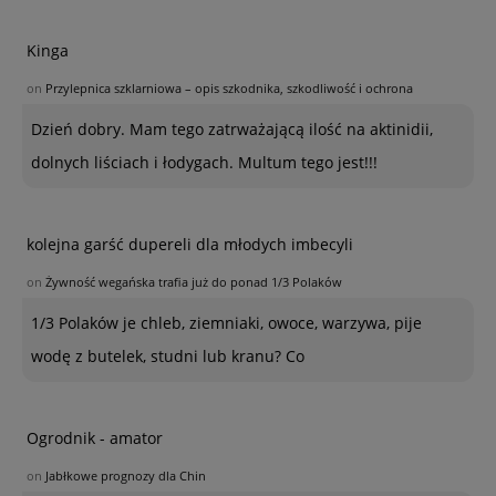
Kinga
on
Przylepnica szklarniowa – opis szkodnika, szkodliwość i ochrona
Dzień dobry. Mam tego zatrważającą ilość na aktinidii,
dolnych liściach i łodygach. Multum tego jest!!!
kolejna garść dupereli dla młodych imbecyli
on
Żywność wegańska trafia już do ponad 1/3 Polaków
1/3 Polaków je chleb, ziemniaki, owoce, warzywa, pije
wodę z butelek, studni lub kranu? Co
Ogrodnik - amator
on
Jabłkowe prognozy dla Chin