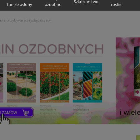
Szkółkarstwo
tunele osłony
ozdobne
roślin
nutę przybywa aż tysiąc drzew