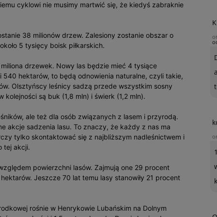
iemu cyklowi nie musimy martwić się, że kiedyś zabraknie
K
tanie 38 milionów drzew. Zalesiony zostanie obszar o
o
o
około 5 tysięcy boisk piłkarskich.
5 miliona drzewek. Nowy las będzie mieć 4 tysiące
i 540 hektarów, to będą odnowienia naturalne, czyli takie,
w. Olsztyńscy leśnicy sadzą przede wszystkim sosny
t
kolejności są buk (1,8 mln) i świerk (1,2 mln).
leśników, ale też dla osób związanych z lasem i przyrodą.
k
ne akcje sadzenia lasu. To znaczy, że każdy z nas ma
rczy tylko skontaktować się z najbliższym nadleśnictwem i
o
tej akcji.
 względem powierzchni lasów. Zajmują one 29 procent
w hektarów. Jeszcze 70 lat temu lasy stanowiły 21 procent
 Środkowej rośnie w Henrykowie Lubańskim na Dolnym
O