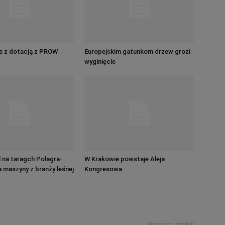
s z dotacją z PROW
Europejskim gatunkom drzew grozi
wyginięcie
 na taragch Polagra-
W Krakowie powstaje Aleja
a maszyny z branży leśnej
Kongresowa
Następny artykuł