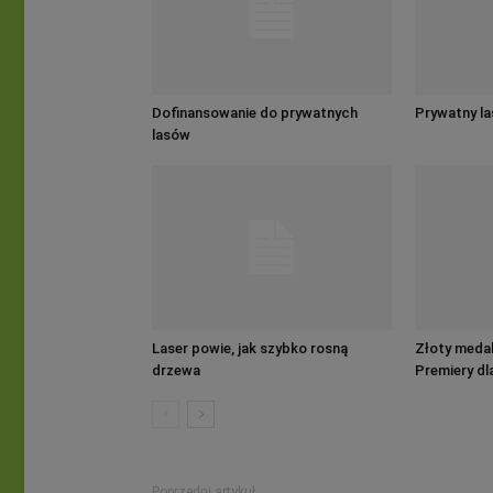
Dofinansowanie do prywatnych
Prywatny la
lasów
Laser powie, jak szybko rosną
Złoty medal
drzewa
Premiery dl
Poprzedni artykuł