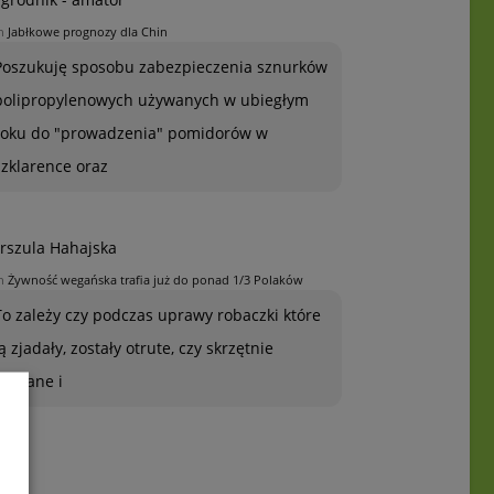
n
Jabłkowe prognozy dla Chin
Poszukuję sposobu zabezpieczenia sznurków
polipropylenowych używanych w ubiegłym
roku do "prowadzenia" pomidorów w
szklarence oraz
rszula Hahajska
n
Żywność wegańska trafia już do ponad 1/3 Polaków
To zależy czy podczas uprawy robaczki które
ją zjadały, zostały otrute, czy skrzętnie
zebrane i