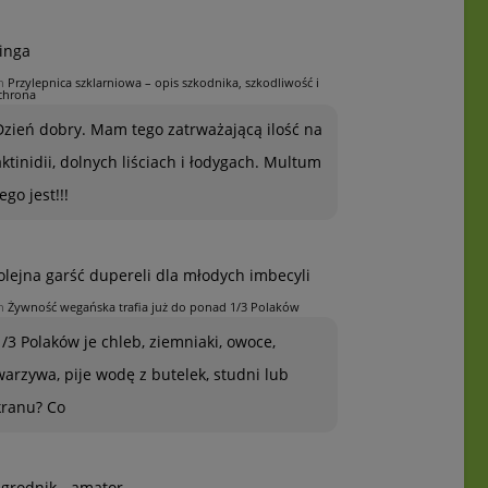
inga
n
Przylepnica szklarniowa – opis szkodnika, szkodliwość i
chrona
Dzień dobry. Mam tego zatrważającą ilość na
aktinidii, dolnych liściach i łodygach. Multum
ego jest!!!
olejna garść dupereli dla młodych imbecyli
n
Żywność wegańska trafia już do ponad 1/3 Polaków
1/3 Polaków je chleb, ziemniaki, owoce,
warzywa, pije wodę z butelek, studni lub
kranu? Co
grodnik - amator