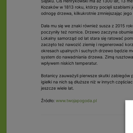
Śląsku. Cis Henrykowski ma aż 1300 lat, 13 me
Kozaków w 1813 roku, którzy pocięli szablami 
odnogę drzewa, kilkukrotnie zmniejszając jego
Dała mu się we znaki również susza z 2015 ro
poczyniły też nornice. Drzewo zaczyna obumi
Lokalny samorząd od lat stara się ratować pom
zaczęto też nawozić ziemię i regenerować kor
okresach upalnych i suchych drzewo będzie m
system do nawadniania drzewa. Zimą rusztowa
wpływem niskich temperatur.
Botanicy zauważyli pierwsze skutki zabiegów 
igiełki na nich są dłuższe niż w innych części
jeszcze wiele lat.
Źródło:
www.twojapogoda.pl