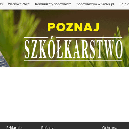
ss
Warzywnictwo
Komunikaty sadownicze
Sadownictwo w Sad24.pl
Rolni
Szklarnie
Rośliny
Ochrona