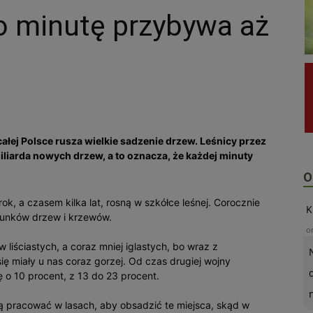
o minutę przybywa aż
ałej Polsce rusza wielkie sadzenie drzew. Leśnicy przez
liarda nowych drzew, a to oznacza, że każdej minuty
O
rok, a czasem kilka lat, rosną w szkółce leśnej. Corocznie
K
tunków drzew i krzewów.
o
 liściastych, a coraz mniej iglastych, bo wraz z
ię miały u nas coraz gorzej. Od czas drugiej wojny
ę o 10 procent, z 13 do 23 procent.
ą pracować w lasach, aby obsadzić te miejsca, skąd w