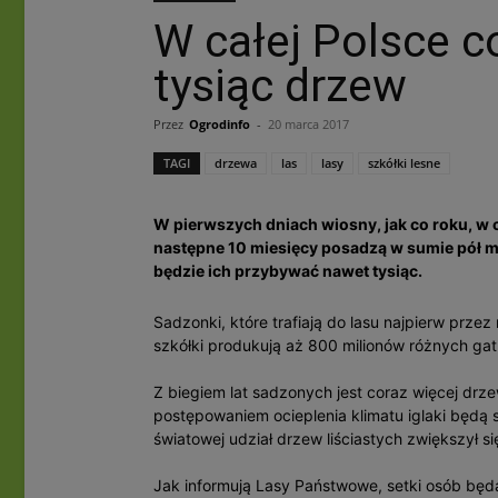
W całej Polsce c
tysiąc drzew
Przez
Ogrodinfo
-
20 marca 2017
TAGI
drzewa
las
lasy
szkółki lesne
W pierwszych dniach wiosny, jak co roku, w c
następne 10 miesięcy posadzą w sumie pół mi
będzie ich przybywać nawet tysiąc.
Sadzonki, które trafiają do lasu najpierw przez 
szkółki produkują aż 800 milionów różnych ga
Z biegiem lat sadzonych jest coraz więcej drzew
postępowaniem ocieplenia klimatu iglaki będą s
światowej udział drzew liściastych zwiększył si
Jak informują Lasy Państwowe, setki osób będ