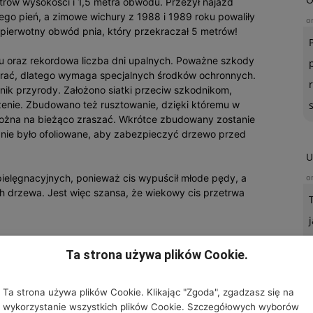
trów wysokości i 1,5 metra obwodu. Przeżył najazd
jego pień, a zimowe wichury z 1988 i 1989 roku powaliły
o
 pierwotny obwód pnia, który przekraczał 5 metrów!
ku oraz rekordowa liczba dni upalnych. Poważne szkody
erać, dlatego wymaga specjalnych środków ochronnych.
nik przyrody. Założono siatki przeciw szkodnikom,
zenie. Zbudowano też rusztowanie, dzięki któremu w
ożna na bieżąco zraszać. Wkrótce zbudowany zostanie
nie było ofoliowane, aby zabezpieczyć drzewo przed
U
pielęgnacyjnych, ponieważ cis wypuścił młode pędy, a
o
ach drzewa. Jest więc szansa, że wiekowy cis przetrwa
Ta strona używa plików Cookie.
Ta strona używa plików Cookie. Klikając "Zgoda", zgadzasz się na
wykorzystanie wszystkich plików Cookie. Szczegółowych wyborów