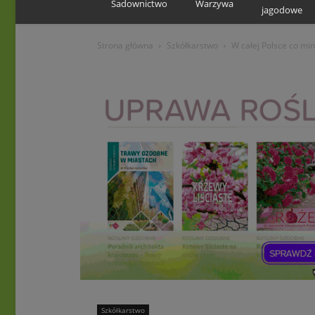
Sadownictwo
Warzywa
jagodowe
Strona główna
Szkółkarstwo
W całej Polsce co mi
Szkółkarstwo