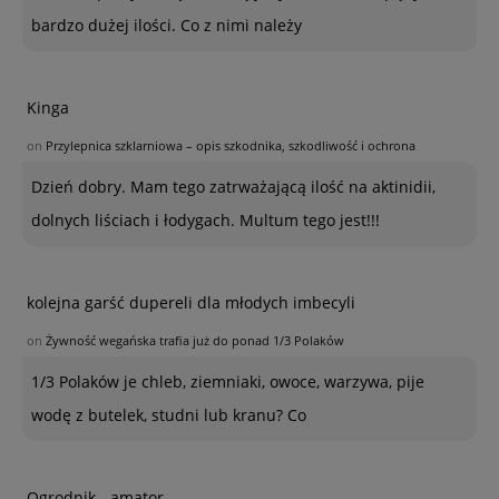
bardzo dużej ilości. Co z nimi należy
Kinga
on
Przylepnica szklarniowa – opis szkodnika, szkodliwość i ochrona
Dzień dobry. Mam tego zatrważającą ilość na aktinidii,
dolnych liściach i łodygach. Multum tego jest!!!
kolejna garść dupereli dla młodych imbecyli
on
Żywność wegańska trafia już do ponad 1/3 Polaków
1/3 Polaków je chleb, ziemniaki, owoce, warzywa, pije
wodę z butelek, studni lub kranu? Co
Ogrodnik - amator