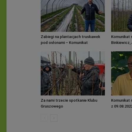
Zabiegi na plantacjach truskawek
Komunikat 
pod osłonami – Komunikat
Binkiewicz,
Jagodowy Agrosimex, 18.03.2024 r.
Za nami trzecie spotkanie Klubu
Komunikat 
Gruszowego
z 09.08.202