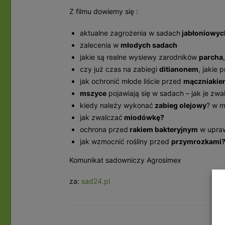
Z filmu dowiemy się :
aktualne zagrożenia w sadach
jabłoniowyc
zalecenia w
młodych sadach
jakie są realne wysiewy zarodników
parcha
czy już czas na zabiegi
ditianonem
, jakie 
jak ochronić młode liście przed
mączniakie
mszyce
pojawiają się w sadach – jak je zwa
kiedy należy wykonać
zabieg olejowy
? w m
jak zwalczać
miodówkę?
ochrona przed
rakiem bakteryjnym
w upra
jak wzmocnić rośliny przed
przymrozkami
Komunikat sadowniczy Agrosimex
za:
sad24.pl