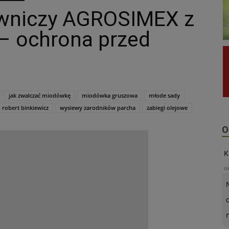
wniczy AGROSIMEX z
 – ochrona przed
jak zwalczać miodówkę
miodówka gruszowa
młode sady
robert binkiewicz
wysiewy zarodników parcha
zabiegi olejowe
O
K
o