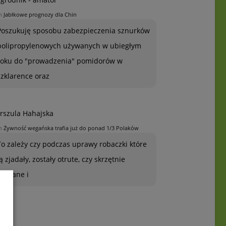
n
Jabłkowe prognozy dla Chin
Poszukuję sposobu zabezpieczenia sznurków
polipropylenowych używanych w ubiegłym
roku do "prowadzenia" pomidorów w
szklarence oraz
rszula Hahajska
n
Żywność wegańska trafia już do ponad 1/3 Polaków
To zależy czy podczas uprawy robaczki które
ją zjadały, zostały otrute, czy skrzętnie
zebrane i