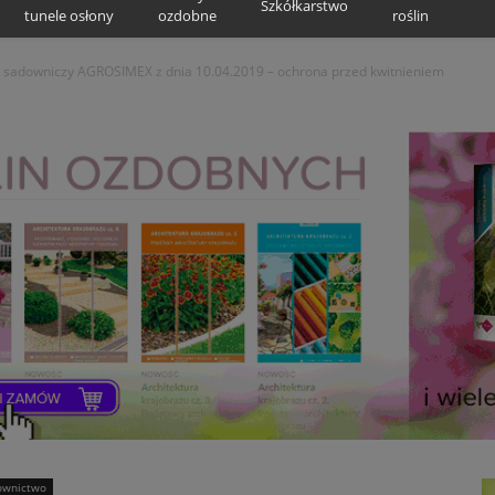
Szkółkarstwo
tunele osłony
ozdobne
roślin
 sadowniczy AGROSIMEX z dnia 10.04.2019 – ochrona przed kwitnieniem
ownictwo