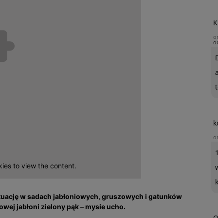
K
o
o
t
k
o
ies to view the content.
tuację w sadach jabłoniowych, gruszowych i gatunków
wej jabłoni zielony pąk – mysie ucho.
O