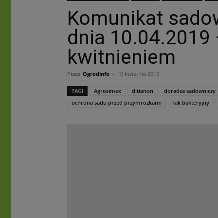
Komunikat sado
dnia 10.04.2019
kwitnieniem
Przez
Ogrodinfo
-
10 kwietnia 2019
TAGI
Agrosimex
ditianon
doradca sadowniczy
ochrona sadu przed przymrozkami
rak bakteryjny