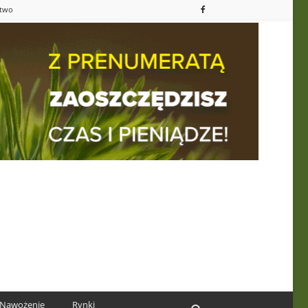
ctwo
Nawożenie
Rynki