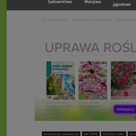
Sadownictwo
Warzywa
jagodowe
Strona główna
Komunikaty sadownicze
Komunikat
Komunikaty sadownicze
NA TOPIE
Ochrona roślin
Sad