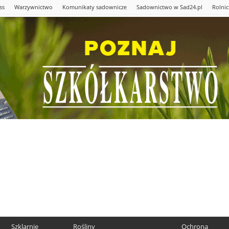
ss
Warzywnictwo
Komunikaty sadownicze
Sadownictwo w Sad24.pl
Rolni
Szklarnie
Rośliny
Ochrona