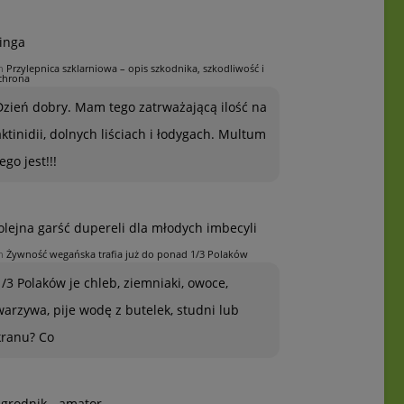
inga
n
Przylepnica szklarniowa – opis szkodnika, szkodliwość i
chrona
Dzień dobry. Mam tego zatrważającą ilość na
aktinidii, dolnych liściach i łodygach. Multum
ego jest!!!
olejna garść dupereli dla młodych imbecyli
n
Żywność wegańska trafia już do ponad 1/3 Polaków
1/3 Polaków je chleb, ziemniaki, owoce,
warzywa, pije wodę z butelek, studni lub
kranu? Co
grodnik - amator