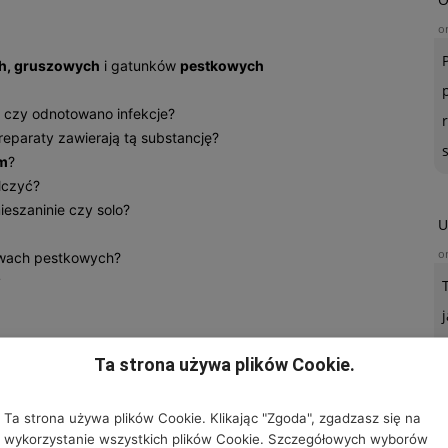
o
h, gruszowych
i gatunków
pestkowych
, czy odnotowano infekcje?
preparaty zawierają tą substancję?
m
?
lczyć?
ieszaninie czy solo?
U
o
wach pestkowych?
?
Ta strona używa plików Cookie.
Ta strona używa plików Cookie. Klikając "Zgoda", zgadzasz się na
wykorzystanie wszystkich plików Cookie. Szczegółowych wyborów