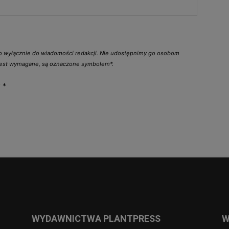
go wyłącznie do wiadomości redakcji. Nie udostępnimy go osobom
 jest wymagane, są oznaczone symbolem*.
y
*
WYDAWNICTWA PLANTPRESS
W