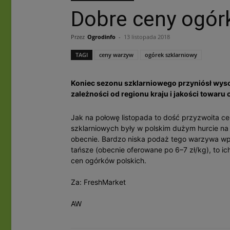
Dobre ceny ogór
Przez
Ogrodinfo
-
13 listopada 2018
TAGI
ceny warzyw
ogórek szklarniowy
Koniec sezonu szklarniowego przyniósł wys
zależności od regionu kraju i jakości towaru
Jak na połowę listopada to dość przyzwoita c
szklarniowych były w polskim dużym hurcie na p
obecnie. Bardzo niska podaż tego warzywa wp
tańsze (obecnie oferowane po 6–7 zł/kg), to i
cen ogórków polskich.
Za: FreshMarket
AW