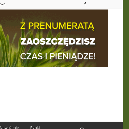
ctwo
Nawożenie
Rynki