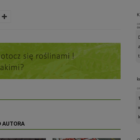
K
o
o
t
k
o
D AUTORA
O