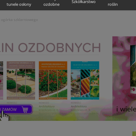
Szkółkarstwo
tunele osłony
ozdobne
roślin
 ogórka szklarniowego