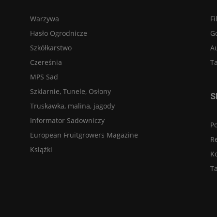
Warzywa
Fi
Hasło Ogrodnicze
G
Szkółkarstwo
A
Czereśnia
Ta
MPS Sad
Szklarnie, Tunele, Osłony
S
Truskawka, malina, jagody
Informator Sadowniczy
Po
European Fruitgrowers Magazine
R
Książki
K
Ta