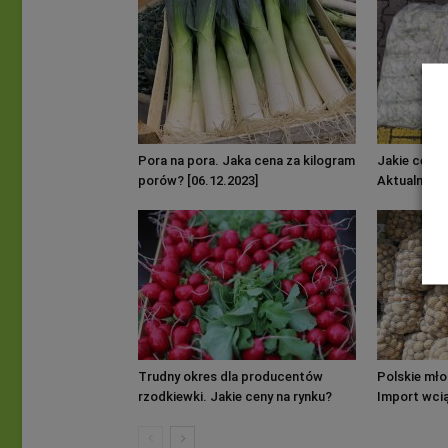
Pora na pora. Jaka cena za kilogram
Jakie ceny 
porów? [06.12.2023]
Aktualna sy
[16.08.2023]
Trudny okres dla producentów
Polskie mło
rzodkiewki. Jakie ceny na rynku?
Import wcią
[04.07.2023]
[29.05.2023]