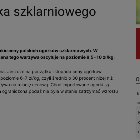
ka szklarniowego
okie ceny polskich ogórków szklarniowych. W
 cena tego warzywa oscyluje na poziomie 8,5−10 zł/kg.
ena. Jeszcze na początku listopada ceny ogórków
oziomie 6–7 zł/kg, czyli średnio o 30 procent niżej niż
O
ływa na relację cenową. Choć importowane ogórki są
ch ograniczona podaż nie była w stanie zatrzymać wzrostu
K
o