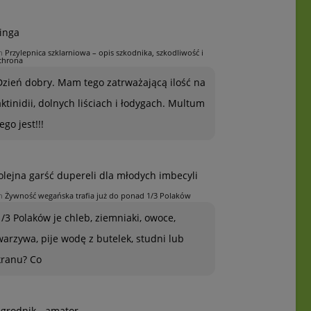
inga
n
Przylepnica szklarniowa – opis szkodnika, szkodliwość i
chrona
Dzień dobry. Mam tego zatrważającą ilość na
aktinidii, dolnych liściach i łodygach. Multum
ego jest!!!
olejna garść dupereli dla młodych imbecyli
n
Żywność wegańska trafia już do ponad 1/3 Polaków
1/3 Polaków je chleb, ziemniaki, owoce,
warzywa, pije wodę z butelek, studni lub
kranu? Co
grodnik - amator