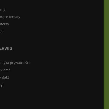
lmy
orące tematy
utorzy
gi
ERWIS
lityka prywatności
eklama
ontakt
gi