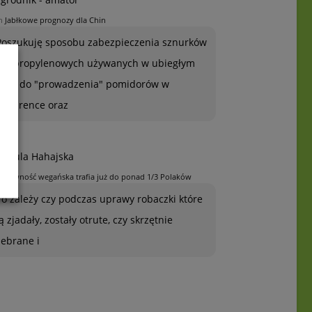
n
Jabłkowe prognozy dla Chin
Poszukuję sposobu zabezpieczenia sznurków
polipropylenowych używanych w ubiegłym
roku do "prowadzenia" pomidorów w
szklarence oraz
rszula Hahajska
n
Żywność wegańska trafia już do ponad 1/3 Polaków
To zależy czy podczas uprawy robaczki które
ją zjadały, zostały otrute, czy skrzętnie
zebrane i