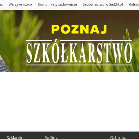
ss
Warzywnictwo
Komunikaty sadownicze
Sadownictwo w Sad24.pl
Rolni
Szklarnie
Rośliny
Ochrona