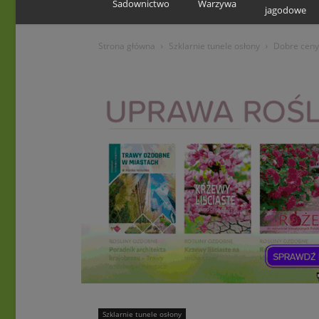
Sadownictwo
Warzywa
jagodowe
Strona główna
Szklarnie tunele osłony
Dobre ceny
Szklarnie tunele osłony