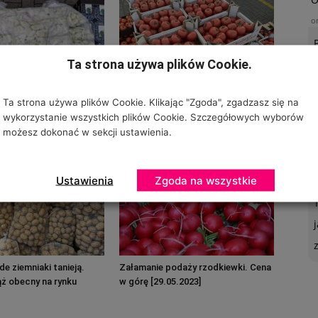
o
Ta strona używa plików Cookie.
Ta strona używa plików Cookie. Klikając "Zgoda", zgadzasz się na
bobu w połowie sierpnia?
Aktualne ceny pomidorów na rynku
wykorzystanie wszystkich plików Cookie. Szczegółowych wyborów
tuacja na rynku
w Broniszach [16.08.2023]
możesz dokonać w sekcji ustawienia.
U
Ustawienia
Zgoda na wszystkie
o
de ziemniaki tanieją.
Załamanie podaży rzodkiewki. Cena
ż obecny na rynku
w górę [29.05.2023]