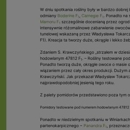
W dniu spotkania rośliny były w bardzo dobrej
odmiany
Boderine F
,
Carnegie F
. Ponadto na
1
1
Mamoru F
szczególnie docenianą przez ogrod
1
intensywnie różomalinowe zabarwienie owoców
tunelowej wskazaną przez Władysława Tokarcz
F1). Kreacja ta tworzy duże, okrągłe i lekko 
Zdaniem S. Krawczyńskiego „strzałem w dzies
hodowlanym 47812 F
. – Rośliny testowane p
1
Ponadto tworzą duże, okrągłe owoce o masie 
wiązaniem przez cały okres produkcji. Dużym a
Krawczyński. Jak przekazał Władysław Tokarc
najprawdopodobniej jesienią tego roku.
Z palety pomidorów przedstawiono poza tym
Pomidory testowane pod numerem hodowlanym 47812
Ponadto w niedzielnym spotkaniu w Winiarka
partenokarpicznego −
Panandra F
, przeznacz
1