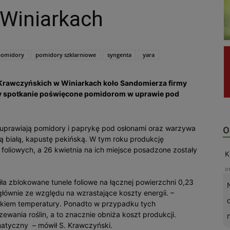
Winiarkach
pomidory
pomidory szklarniowe
syngenta
yara
a Krawczyńskich w Winiarkach koło Sandomierza firmy
ły spotkanie poświęcone pomidorom w uprawie pod
a uprawiają pomidory i paprykę pod osłonami oraz warzywa
O
stą białą, kapustę pekińską. W tym roku produkcję
foliowych, a 26 kwietnia na ich miejsce posadzone zostały
K
o
ła zblokowane tunele foliowe na łącznej powierzchni 0,23
głównie ze względu na wzrastające koszty energii. –
adkiem temperatury. Ponadto w przypadku tych
ania roślin, a to znacznie obniża koszt produkcji.
matyczny – mówił S. Krawczyński.