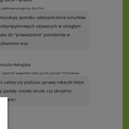
n
Jabłkowe prognozy dla Chin
Poszukuję sposobu zabezpieczenia sznurków
polipropylenowych używanych w ubiegłym
roku do "prowadzenia" pomidorów w
szklarence oraz
rszula Hahajska
n
Żywność wegańska trafia już do ponad 1/3 Polaków
To zależy czy podczas uprawy robaczki które
ją zjadały, zostały otrute, czy skrzętnie
zebrane i