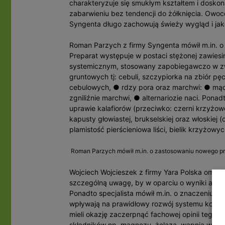
charakteryzuje się smukłym kształtem i dosk
zabarwieniu bez tendencji do żółknięcia. Owo
Syngenta długo zachowują świeży wygląd i ja
Roman Parzych z firmy Syngenta mówił m.in. 
Preparat występuje w postaci stężonej zawiesi
systemicznym, stosowany zapobiegawczo w zw
gruntowych tj: cebuli, szczypiorka na zbiór pę
cebulowych, ● rdzy pora oraz marchwi: ● mąc
zgniliźnie marchwi, ● alternariozie naci. Pona
uprawie kalafiorów (przeciwko: czerni krzyżowej
kapusty głowiastej, brukselskiej oraz włoskiej
plamistość pierścieniowa liści, bielik krzyżowyc
Roman Parzych mówił m.in. o zastosowaniu nowego pr
Wojciech Wojcieszek z firmy Yara Polska omaw
szczególną uwagę, by w oparciu o wyniki ana
Ponadto specjalista mówił m.in. o znaczeniu d
wpływają na prawidłowy rozwój systemu korzeni
mieli okazję zaczerpnąć fachowej opinii tego 
składników np. magnezu, żelaza, wapnia w up