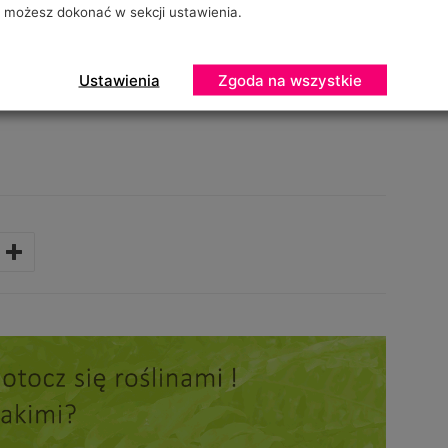
możesz dokonać w sekcji ustawienia.
ojciecha Wojcieszka, specjalisty z firmy Yara Poland
Ustawienia
Zgoda na wszystkie
m.