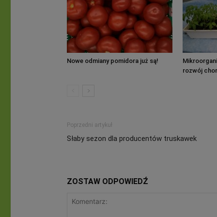
Nowe odmiany pomidora już są!
Mikroorgan
rozwój cho
uprawie po
Poprzedni artykuł
Słaby sezon dla producentów truskawek
ZOSTAW ODPOWIEDŹ