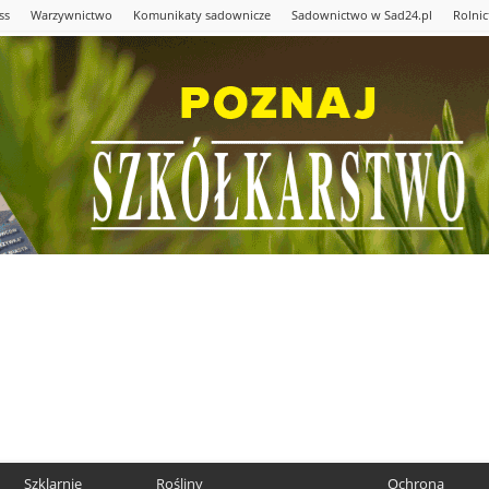
ss
Warzywnictwo
Komunikaty sadownicze
Sadownictwo w Sad24.pl
Rolni
Szklarnie
Rośliny
Ochrona