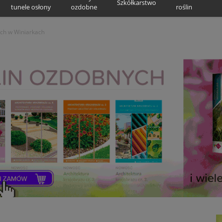
Szkółkarstwo
tunele osłony
ozdobne
roślin
ch w Winiarkach