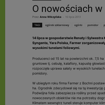
O nowościach w 
Przez
Anna Wilczyńska
-
16 lipca 2013
TAGI
ogórek szklarniowy
ogórki
pomidor
14 lipca w gospodarstwie Renaty i Sylwestr
Syngenta, Yara Polska, Farmer zorganizowa
wysokimi tunelami foliowymi.
Producenci od 15 lat na powierzchni ok. 7,5 h
gruntowe tj. cebulę, kalafiory, kapustę głowia
rozpoczęła uprawa sałaty w wysokich tunelach 
pomidory.
W ubiegłym roku firma Farmer z Bochni postawi
ha. Ogrodnik zdecydował się na tą inwestycję 
Podwójna folia zabezpiecza rośliny przed sp
nowoczesnych obiektów nie ma potrzeby dogrzew
Klimatem wewnątrz tuneli steruje komputer kli