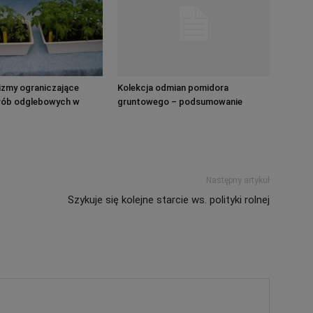
izmy ograniczające
Kolekcja odmian pomidora
rób odglebowych w
gruntowego – podsumowanie
midora
sezonu 2020. Odmiany, ochrona,
nawożenie…
Następny artykuł
Szykuje się kolejne starcie ws. polityki rolnej