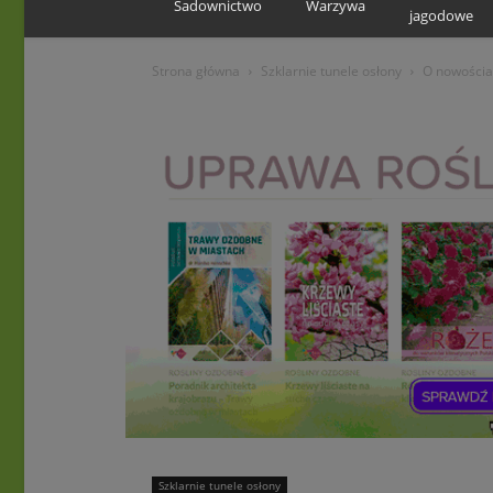
Sadownictwo
Warzywa
jagodowe
Strona główna
Szklarnie tunele osłony
O nowościa
Szklarnie tunele osłony