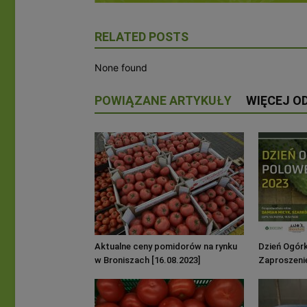
RELATED POSTS
None found
POWIĄZANE ARTYKUŁY
WIĘCEJ O
Aktualne ceny pomidorów na rynku
Dzień Ogór
w Broniszach [16.08.2023]
Zaproszenie