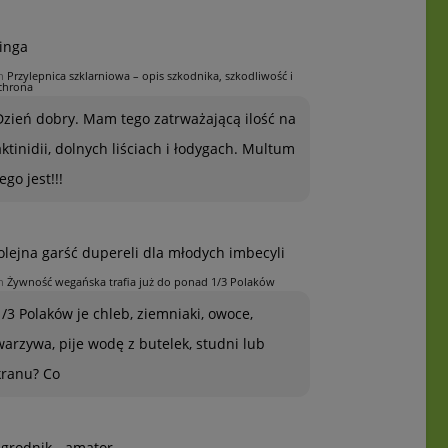
inga
n
Przylepnica szklarniowa – opis szkodnika, szkodliwość i
chrona
Dzień dobry. Mam tego zatrważającą ilość na
aktinidii, dolnych liściach i łodygach. Multum
ego jest!!!
olejna garść dupereli dla młodych imbecyli
n
Żywność wegańska trafia już do ponad 1/3 Polaków
1/3 Polaków je chleb, ziemniaki, owoce,
warzywa, pije wodę z butelek, studni lub
kranu? Co
grodnik - amator