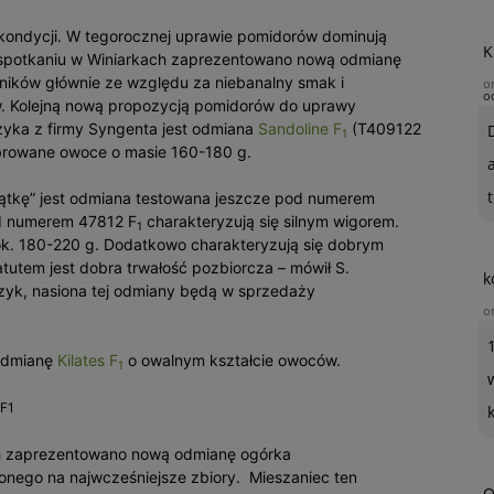
 kondycji. W tegorocznej uprawie pomidorów dominują
K
 spotkaniu w Winiarkach zaprezentowano nową odmianę
ników głównie ze względu za niebanalny smak i
o
o
. Kolejną nową propozycją pomidorów do uprawy
yka z firmy Syngenta jest odmiana
Sandoline F
(T409122
1
żebrowane owoce o masie 160-180 g.
t
iątkę” jest odmiana testowana jeszcze pod numerem
od numerem 47812 F
charakteryzują się silnym wigorem.
1
ok. 180-220 g. Dodatkowo charakteryzują się dobrym
tutem jest dobra trwałość pozbiorcza – mówił S.
k
zyk, nasiona tej odmiany będą w sprzedaży
o
 odmianę
Kilates F
o owalnym kształcie owoców.
1
 F1
ch zaprezentowano nową odmianę ogórka
onego na najwcześniejsze zbiory. Mieszaniec ten
O