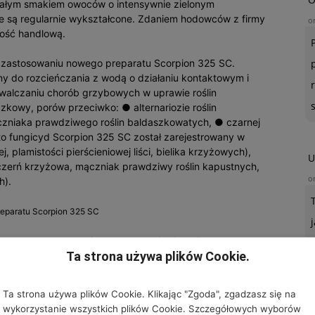
onałym smakiem owoców o intensywnie zielonym
ce są regularnie wykształcone. Zdaniem hodowców z firmy
o
kość handlową.
o zastosowaniu nowego preparatu Scorpion 325 SC.
ny do rozcieńczania z wodą o działaniu kontaktowym i
alczaniu chorób grzybowych w uprawie roślin
czkowy, porów przeciwko: ● alternariozie roślin
zniaka prawdziwego roślin baldaszkowatych, ● czarnej
dto fungicyd Scorpion 325 SC został zarejestrowany w
, plamistości pierścieniowej liści, bielika krzyżowych),
U
 (czerń krzyżowa, mączniak prawdziwy roślin kapustnych,
o
h).
eparatu Scorpion 325 SC
iał problematykę związaną z nawożeniem. Zwracał
Ta strona używa plików Cookie.
lizy gleby oraz wody dokonywać prawidłowego nawożenia.
wóch ważnych składnikach – fosforu i wapnia, które
owego i nadziemnej części rośliny. Przybyli ogrodnicy
Ta strona używa plików Cookie. Klikając "Zgoda", zgadzasz się na
prelegenta na temat niedoboru lub nadmiaru niektórych
wykorzystanie wszystkich plików Cookie. Szczegółowych wyborów
rawie pomidorów.