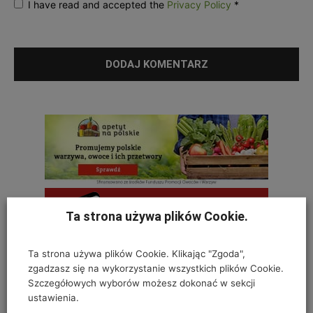
I have read and accepted the
Privacy Policy
*
Ta strona używa plików Cookie.
Ta strona używa plików Cookie. Klikając "Zgoda",
zgadzasz się na wykorzystanie wszystkich plików Cookie.
Szczegółowych wyborów możesz dokonać w sekcji
ustawienia.
OSTATNIE KOMENTARZE