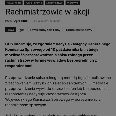
Aktualności
Rynki i prawo
Sadownictwo
Warzywa
Rachmistrzowie w akcji
Przez
Ogrodinfo
-
12 października 2020
TAGI
gus
powszechny spis rolny
rachmistrz spisowy
GUS informuje, że zgodnie z decyzją Zastępcy Generalnego
Komisarza Spisowego od 10 października br. istnieje
możliwość przeprowadzania spisu rolnego przez
rachmistrzów w formie wywiadów bezpośrednich z
respondentami.
Przeprowadzanie spisu rolnego tą metodą będzie realizowane
z zachowaniem wszystkich zaleceń sanitarnych. O metodzie
przeprowadzenia wywiadu (przez telefon lub bezpośrednio u
respondenta) decyduje każdorazowo Zastępca
Wojewódzkiego Komisarza Spisowego w porozumieniu z
rachmistrzem spisowym.
Jeżeli respondent ze względu na sytuację epidemiczną