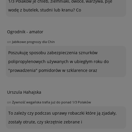
1/3 Polaków je chleb, ziemniaki, owoce, warzywa, pije
wodę z butelek, studni lub kranu? Co
Ogrodnik - amator
on
Jabłkowe prognozy dla Chin
Poszukuję sposobu zabezpieczenia sznurków
polipropylenowych używanych w ubiegłym roku do
"prowadzenia" pomidorów w szklarence oraz
Urszula Hahajska
on
Żywność wegańska trafia już do ponad 1/3 Polaków
To zależy czy podczas uprawy robaczki które ją zjadały,
zostały otrute, czy skrzętnie zebrane i