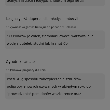
dolnych liściach i łodygach. Multum tego jest!!!
kolejna garść dupereli dla młodych imbecyli
on
Żywność wegańska trafia już do ponad 1/3 Polaków
1/3 Polaków je chleb, ziemniaki, owoce, warzywa, pije
wodę z butelek, studni lub kranu? Co
Ogrodnik - amator
on
Jabłkowe prognozy dla Chin
Poszukuję sposobu zabezpieczenia sznurków
polipropylenowych używanych w ubiegłym roku do
"prowadzenia" pomidorów w szklarence oraz