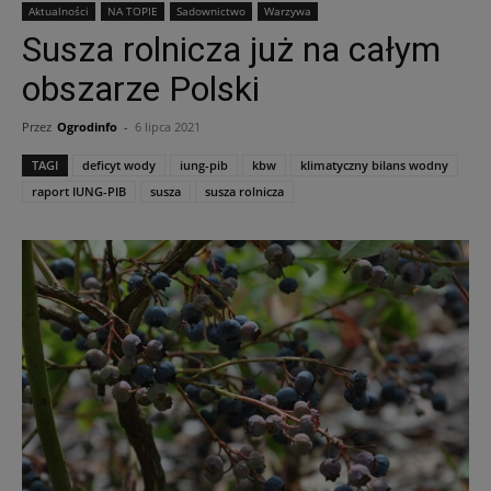
Aktualności
NA TOPIE
Sadownictwo
Warzywa
Susza rolnicza już na całym
obszarze Polski
Przez
Ogrodinfo
-
6 lipca 2021
TAGI
deficyt wody
iung-pib
kbw
klimatyczny bilans wodny
raport IUNG-PIB
susza
susza rolnicza