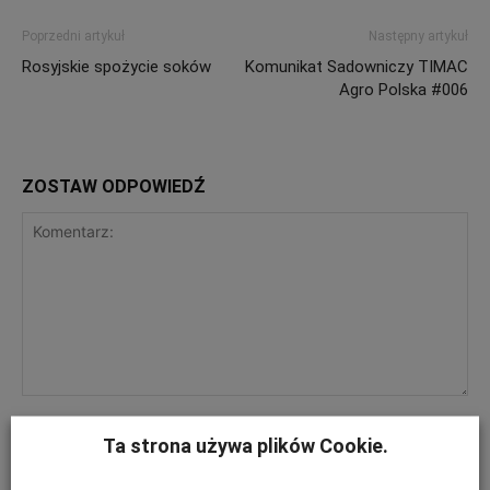
Poprzedni artykuł
Następny artykuł
Rosyjskie spożycie soków
Komunikat Sadowniczy TIMAC
Agro Polska #006
ZOSTAW ODPOWIEDŹ
Ta strona używa plików Cookie.