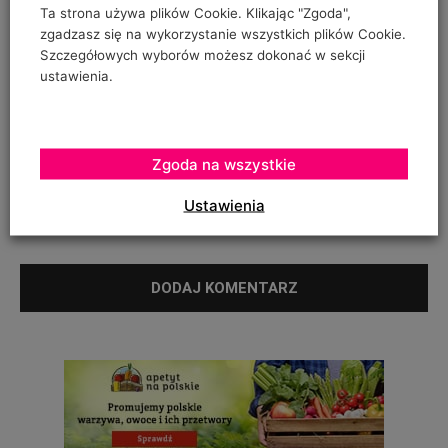
Ta strona używa plików Cookie. Klikając "Zgoda",
zgadzasz się na wykorzystanie wszystkich plików Cookie.
Szczegółowych wyborów możesz dokonać w sekcji
ZGODA NA PRZETWARZANIE DANYCH OSOBOWYCH
*
ustawienia.
Twój adres e-mail nie zostanie opublikowany, podajesz go wyłącznie do
wiadomości redakcji. Nie udostępnimy go osobom trzecim. Nie wysyłamy
spamu. Pola, których wypełnienie jest wymagane, są oznaczone
symbolem*.
Zgoda na wszystkie
I have read and accepted the
Privacy Policy
*
Ustawienia