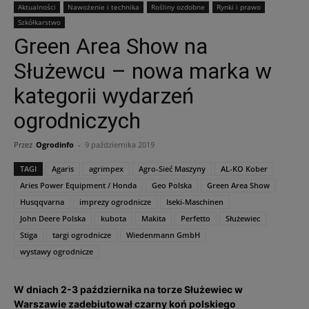
Aktualności
Nawożenie i technika
Rośliny ozdobne
Rynki i prawo
Szkółkarstwo
Green Area Show na
Służewcu – nowa marka w
kategorii wydarzeń
ogrodniczych
Przez
Ogrodinfo
-
9 października 2019
TAGI
Agaris
agrimpex
Agro-Sieć Maszyny
AL-KO Kober
Aries Power Equipment / Honda
Geo Polska
Green Area Show
Husqqvarna
imprezy ogrodnicze
Iseki-Maschinen
John Deere Polska
kubota
Makita
Perfetto
Służewiec
Stiga
targi ogrodnicze
Wiedenmann GmbH
wystawy ogrodnicze
W dniach 2-3 października na torze Służewiec w
Warszawie zadebiutował czarny koń polskiego