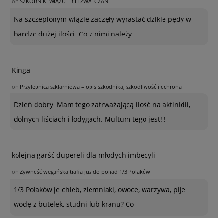
on
SZKODNIKI WIĄZU I ICH ZWALCZANIE
Na szczepionym wiązie zaczęły wyrastać dzikie pędy w
bardzo dużej ilości. Co z nimi należy
Kinga
on
Przylepnica szklarniowa – opis szkodnika, szkodliwość i ochrona
Dzień dobry. Mam tego zatrważającą ilość na aktinidii,
dolnych liściach i łodygach. Multum tego jest!!!
kolejna garść dupereli dla młodych imbecyli
on
Żywność wegańska trafia już do ponad 1/3 Polaków
1/3 Polaków je chleb, ziemniaki, owoce, warzywa, pije
wodę z butelek, studni lub kranu? Co