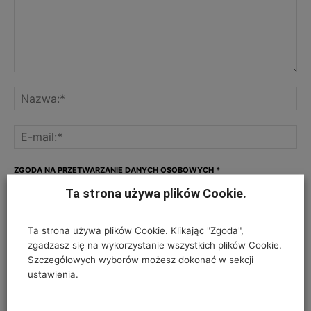
ZGODA NA PRZETWARZANIE DANYCH OSOBOWYCH
*
Ta strona używa plików Cookie.
Twój adres e-mail nie zostanie opublikowany, podajesz go wyłącznie do
wiadomości redakcji. Nie udostępnimy go osobom trzecim. Nie wysyłamy
spamu. Pola, których wypełnienie jest wymagane, są oznaczone
Ta strona używa plików Cookie. Klikając "Zgoda",
symbolem*.
zgadzasz się na wykorzystanie wszystkich plików Cookie.
Szczegółowych wyborów możesz dokonać w sekcji
I have read and accepted the
Privacy Policy
*
ustawienia.