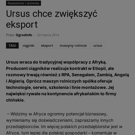
Nawożenie i technika
Ursus chce zwiększyć
eksport
Przez
Ogrodinfo
-
20 marca 2014
TAGI
ciągniki
eksport
maszyny rolnicze
ursus
Ursus wraca do tradycyjnej współpracy z Afryką.
Producent ciągników realizuje kontrakt w Etiopii, ale
rozmowy trwają również z RPA, Senegalem, Zambią, Angolą
i Algierią. Oprócz maszyn rolniczych spółka oferuje
technologie, serwis, szkolenia i linie montażowe. Jej
najwięksi rywale na kontynencie afrykańskim to firmy
chińskie.
– Widzimy w Afryce ogromny potencjał biznesowy,
wymieniamy się doświadczeniami, zapraszamy innych
przedsiębiorców. Im więcej polskich przedsiębiorstw jest w
Afryce, tym lepiej dla polskiej gospodarki – komentuje w