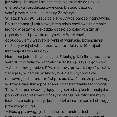
już widzą, że najważniejsze stają się takie dziedziny, jak
energetyka i produkcja żywności. Dlatego dążą do
współpracy z nami – tłumaczy Zarajczyk.
W latach 80. i 90. Ursus działał w Afryce bardzo intensywnie.
Po transformacji ustrojowej firma miała chwilowe załamanie,
jednak w ostatniej dekadzie doszło do kolejnych zmian,
prywatyzacji i powrotu na rynek. – W tej chwili
odbudowujemy wszystkie rynki afrykańskie, potencjalnie
możemy w tej chwili sprzedawać produkty w 10 krajach –
informuje Karol Zarajczyk.
Numerem jeden dla Ursusa jest Etiopia, gdzie firma podpisała
wart 90 mln dolarów kontrakt na dostawę 3 tys. ciągników.
– Ale za chwilę będzie RPA, rozmowy prowadzimy również w
Senegalu, w Zambii, w Angoli, w Algierii – tych krajów
naprawdę jest sporo – mówi prezes. Uważa on, że przewagę
w Afryce daje firmie posiadanie i transferowanie technologii.
To ważne, ponieważ będący najgroźniejszą konkurencją dla
polskich eksporterów Chińczycy oferują nie tylko maszyny,
lecz także całe pakiety, jeśli chodzi o finansowanie i obsługę
przyszłego długu.
– Naszą przewagą jest możliwość transferu technologii:
niekoniecznie budowa fabryk, ale uruchamianie montowni,