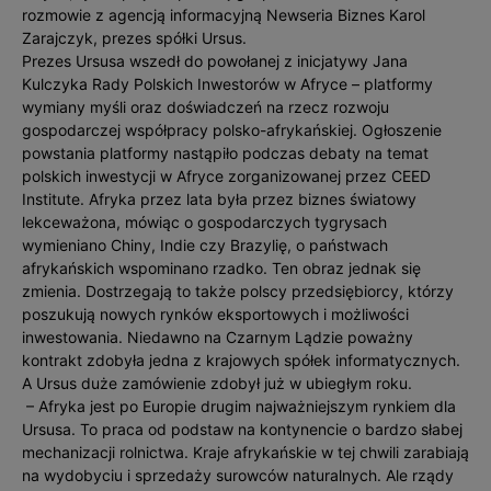
rozmowie z agencją informacyjną Newseria Biznes Karol
Zarajczyk, prezes spółki Ursus.
Prezes Ursusa wszedł do powołanej z inicjatywy Jana
Kulczyka Rady Polskich Inwestorów w Afryce – platformy
wymiany myśli oraz doświadczeń na rzecz rozwoju
gospodarczej współpracy polsko-afrykańskiej. Ogłoszenie
powstania platformy nastąpiło podczas debaty na temat
polskich inwestycji w Afryce zorganizowanej przez CEED
Institute. Afryka przez lata była przez biznes światowy
lekceważona, mówiąc o gospodarczych tygrysach
wymieniano Chiny, Indie czy Brazylię, o państwach
afrykańskich wspominano rzadko. Ten obraz jednak się
zmienia. Dostrzegają to także polscy przedsiębiorcy, którzy
poszukują nowych rynków eksportowych i możliwości
inwestowania. Niedawno na Czarnym Lądzie poważny
kontrakt zdobyła jedna z krajowych spółek informatycznych.
A Ursus duże zamówienie zdobył już w ubiegłym roku.
– Afryka jest po Europie drugim najważniejszym rynkiem dla
Ursusa. To praca od podstaw na kontynencie o bardzo słabej
mechanizacji rolnictwa. Kraje afrykańskie w tej chwili zarabiają
na wydobyciu i sprzedaży surowców naturalnych. Ale rządy