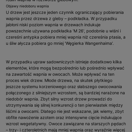
Objawy niedoboru wapnia
U drzew jest jeszcze jeden czynnik ograniczający pobierania
wapnia przez drzewa z gleby – podkładka. W przypadku
jabłoni niski poziom wapnia w drzewach indukuje
powszechnie używana podkładka 'M 26', podobnie u wiśni i
czereśni antypka pobiera mniej wapnia niż czereśnia ptasia, a
u śliw ałycza pobiera go mniej 'Węgierka Wangenhaima'.
W przypadku upraw sadowniczych istnieje dodatkowo kilka
elementów, które mogą bezpośrednio lub pośrednio wpływać
na zawartość wapnia w owocach. Może wpływać na ten
proces wiek drzew. Młode drzewa, na skutek płytkiego
jeszcze systemu korzeniowego oraz słabszego owocowania
połączonego z silniejszym wzrostem, są bardziej narażone na
niedobór wapnia. Zbyt silny wzrost drzew prowadzi do
utrzymywania się silnej konkurencji o ten pierwiastek między
liśćmi a owocami. Dlatego nie jest wskazane, jak wiemy, zbyt
obfite nawożenie azotem oraz intensywne cięcie indukujące
wzrost wegetatywny. Owoce zawiązane na starszych pędach
– trzy- i czteroletnich mają mniej wapnia oraz wyraźnie więcej