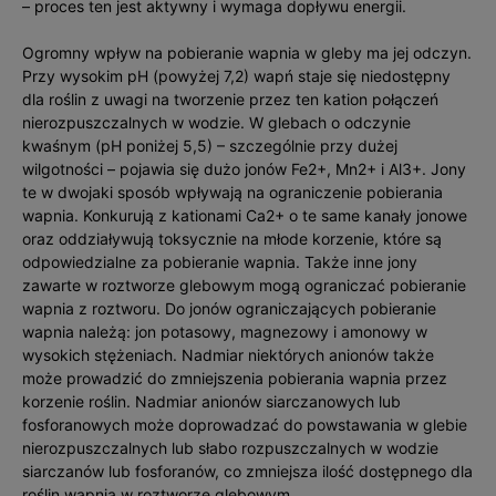
– proces ten jest aktywny i wymaga dopływu energii.
Ogromny wpływ na pobieranie wapnia w gleby ma jej odczyn.
Przy wysokim pH (powyżej 7,2) wapń staje się niedostępny
dla roślin z uwagi na tworzenie przez ten kation połączeń
nierozpuszczalnych w wodzie. W glebach o odczynie
kwaśnym (pH poniżej 5,5) – szczególnie przy dużej
wilgotności – pojawia się dużo jonów Fe2+, Mn2+ i Al3+. Jony
te w dwojaki sposób wpływają na ograniczenie pobierania
wapnia. Konkurują z kationami Ca2+ o te same kanały jonowe
oraz oddziaływują toksycznie na młode korzenie, które są
odpowiedzialne za pobieranie wapnia. Także inne jony
zawarte w roztworze glebowym mogą ograniczać pobieranie
wapnia z roztworu. Do jonów ograniczających pobieranie
wapnia należą: jon potasowy, magnezowy i amonowy w
wysokich stężeniach. Nadmiar niektórych anionów także
może prowadzić do zmniejszenia pobierania wapnia przez
korzenie roślin. Nadmiar anionów siarczanowych lub
fosforanowych może doprowadzać do powstawania w glebie
nierozpuszczalnych lub słabo rozpuszczalnych w wodzie
siarczanów lub fosforanów, co zmniejsza ilość dostępnego dla
roślin wapnia w roztworze glebowym.