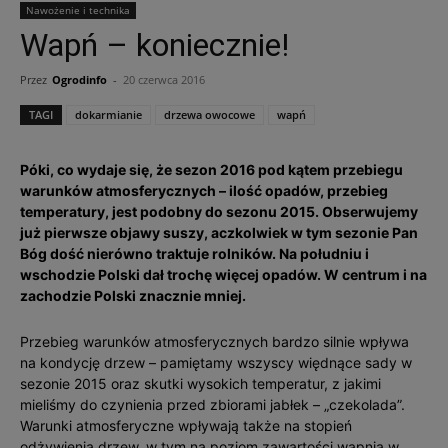
Nawożenie i technika
Wapń – koniecznie!
Przez
Ogrodinfo
-
20 czerwca 2016
TAGI
dokarmianie
drzewa owocowe
wapń
Póki, co wydaje się, że sezon 2016 pod kątem przebiegu
warunków atmosferycznych – ilość opadów, przebieg
temperatury, jest podobny do sezonu 2015. Obserwujemy
już pierwsze objawy suszy, aczkolwiek w tym sezonie Pan
Bóg dość nierówno traktuje rolników. Na południu i
wschodzie Polski dał trochę więcej opadów. W centrum i na
zachodzie Polski znacznie mniej.
Przebieg warunków atmosferycznych bardzo silnie wpływa
na kondycję drzew – pamiętamy wszyscy więdnące sady w
sezonie 2015 oraz skutki wysokich temperatur, z jakimi
mieliśmy do czynienia przed zbiorami jabłek – „czekolada”.
Warunki atmosferyczne wpływają także na stopień
odżywienia drzew, w tym na poziom zawartości wapnia w