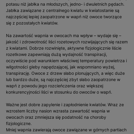
potasu niż jabłka na młodszych, jedno- i dwuletnich pędach.
Jabłka zawiązane z centralnego kwiatu w kwiatostanie są
najczęściej lepiej zaopatrzone w wapń niż owoce tworzące
się z pozostałych kwiatów.
Na zawartość wapnia w owocach ma wpływ – wydaje się –
jakość i zdrowotność liści rozetowych rozwijających się razem
z kwiatami. Dobrze rozwinięte, aktywne fizjologicznie liście
rozetkowe zapewniają dużą wydajność transpiracji,
oczywiście pod warunkiem właściwej temperatury powietrza i
wilgotności gleby napędzającej, jak wspomniano wyżej,
transpirację. Owoce z drzew słabo plonujących, a więc duże
lub bardzo duże, są najczęściej zbyt słabo zaopatrzone w
wapń z powodu jego rozcieńczenia oraz większej
konkurencyjności liści w stosunku do owoców o wapń.
Ważne jest dobre zapylenie i zapłodnienie kwiatów. Wraz ze
wzrostem liczby nasion wzrasta zawartość wapnia w
owocach oraz zmniejsza się podatność na choroby
fizjologiczne.
Mniej wapnia zawierają owoce zawiązane w górnych partiach