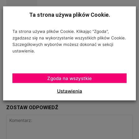
Ta strona używa plików Cookie.
Susza rolnicza w Polsce – coraz
większe żniwo
Ta strona używa plików Cookie. Klikając "Zgoda",
zgadzasz się na wykorzystanie wszystkich plików Cookie.
Szczegółowych wyborów możesz dokonać w sekcji
ustawienia.
Poprzedni artykuł
Następny artykuł
Ceny owoców i warzyw w tym
Manewry strażackie w
Zgoda na wszystkie
roku niższe niż przed rokiem
magazynie firmy Bayer
Ustawienia
ZOSTAW ODPOWIEDŹ