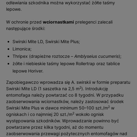
odławiania szkodnika można wykorzystać żółte taśmy
lepowe.
W ochronie przed
wciornastkami
prelegenci zalecali
następujące środki:
Swirski Mite LD, Swirski Mite Plus;
Limonica;
Thripex (drapieżne roztocze –
Amblyseius cucumeris
);
żółte i niebieskie taśmy lepowe Rollertrap oraz tablice
lepowe Horiver.
Zapobiegawczo wprowadza się A. swirskii w formie preparatu
2
Swirski Mite LD (1 saszetka na 2,5 m
). Introdukcję
entomofaga należy powtarzać co 8 tygodni. W przypadku
zaobserwowania wciornastków, należy zastosować środek
2
Swirski Mite Plus w dawce minimum 50–100 szt./m
w
2
ogniskach i co najmniej 20 szt./m
wokoło ognisk
występowania szkodników. Wprowadzanie powinno być
powtarzane przez kilka tygodni, aż do momentu
zaobserwowania przewagi pożytecznych entomofagów nad