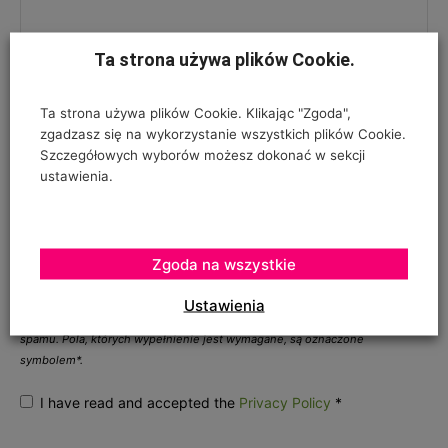
Ta strona używa plików Cookie.
Ta strona używa plików Cookie. Klikając "Zgoda",
zgadzasz się na wykorzystanie wszystkich plików Cookie.
Szczegółowych wyborów możesz dokonać w sekcji
ustawienia.
ZGODA NA PRZETWARZANIE DANYCH OSOBOWYCH
*
Zgoda na wszystkie
Twój adres e-mail nie zostanie opublikowany, podajesz go wyłącznie do
Ustawienia
wiadomości redakcji. Nie udostępnimy go osobom trzecim. Nie wysyłamy
spamu. Pola, których wypełnienie jest wymagane, są oznaczone
symbolem*.
I have read and accepted the
Privacy Policy
*