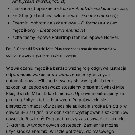
Amblyseius swirskii
; fot. 2);
Limonica (drapieżne roztocze –
Amblydromalus limonicus
);
En-Strip (dobrotnica szklarniowa –
Encarsia formosa
);
Enermix (dobrotnica szklarniowa –
E. formosa
+ osiec
mączlikowy –
Eretmocerus eremicus
);
żółte taśmy lepowe Rollertrap i tablice lepowe Horiver.
Fot. 2. Saszetki Swirski Mite Plus przeznaczone do stosowania w
ochronie przed mączlikiem szklarniowym
W zwalczaniu mączlika bardzo ważną rolę odgrywa lustracja i
odpowiednio wczesne wprowadzenie pożytecznych
entomofagów. Jeśli spodziewamy się wystąpienia tego
szkodnika, zapobiegawczo stosujemy preparat Swirski Mite
Plus, Swirski Mite LD lub Limonica. Uprawę monitorujemy za
pomocą żółtych tablic lepowych. Po pojawieniu się
pierwszych mączlików zaleca się aplikację środka En-Strip w
2
dawce 3–6 szt./m
, a w ogniskach występowania szkodników
2
nawet do 9 szt./m
. Preparat należy zastosować co najmniej
3-krotnie, w tygodniowych odstępach. Zamiennie można
użyć środka Enermix. W razie potrzeby, do masowego