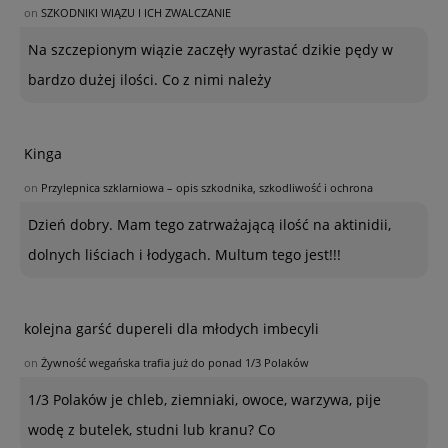
on
SZKODNIKI WIĄZU I ICH ZWALCZANIE
Na szczepionym wiązie zaczęły wyrastać dzikie pędy w
bardzo dużej ilości. Co z nimi należy
Kinga
on
Przylepnica szklarniowa – opis szkodnika, szkodliwość i ochrona
Dzień dobry. Mam tego zatrważającą ilość na aktinidii,
dolnych liściach i łodygach. Multum tego jest!!!
kolejna garść dupereli dla młodych imbecyli
on
Żywność wegańska trafia już do ponad 1/3 Polaków
1/3 Polaków je chleb, ziemniaki, owoce, warzywa, pije
wodę z butelek, studni lub kranu? Co