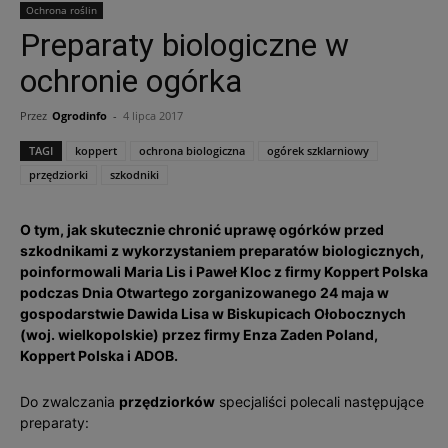
Ochrona roślin
Preparaty biologiczne w
ochronie ogórka
Przez
Ogrodinfo
-
4 lipca 2017
TAGI
koppert
ochrona biologiczna
ogórek szklarniowy
przędziorki
szkodniki
O tym, jak skutecznie chronić uprawę ogórków przed
szkodnikami z wykorzystaniem preparatów biologicznych,
poinformowali Maria Lis i Paweł Kloc z firmy Koppert Polska
podczas Dnia Otwartego zorganizowanego 24 maja w
gospodarstwie Dawida Lisa w Biskupicach Ołobocznych
(woj. wielkopolskie) przez firmy Enza Zaden Poland,
Koppert Polska i ADOB.
Do zwalczania
przędziorków
specjaliści polecali następujące
preparaty: