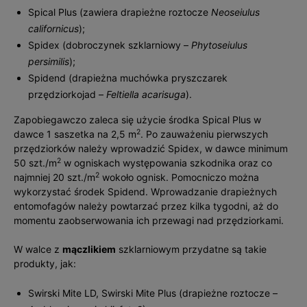
Spical Plus (zawiera drapieżne roztocze
Neoseiulus
californicus
);
Spidex (dobroczynek szklarniowy –
Phytoseiulus
persimilis
);
Spidend (drapieżna muchówka pryszczarek
przędziorkojad –
Feltiella acarisuga
).
Zapobiegawczo zaleca się użycie środka Spical Plus w
2
dawce 1 saszetka na 2,5 m
. Po zauważeniu pierwszych
przędziorków należy wprowadzić Spidex, w dawce minimum
2
50 szt./m
w ogniskach występowania szkodnika oraz co
2
najmniej 20 szt./m
wokoło ognisk. Pomocniczo można
wykorzystać środek Spidend. Wprowadzanie drapieżnych
entomofagów należy powtarzać przez kilka tygodni, aż do
momentu zaobserwowania ich przewagi nad przędziorkami.
W walce z
mączlikiem
szklarniowym przydatne są takie
produkty, jak:
Swirski Mite LD, Swirski Mite Plus (drapieżne roztocze –