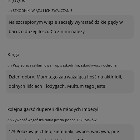
on
SZKODNIKI WIĄZU I ICH ZWALCZANIE
Na szczepionym wiązie zaczęły wyrastać dzikie pędy w
bardzo dużej ilości. Co z nimi należy
Kinga
on
Przylepnica szklarniowa – opis szkodnika, szkodliwość i ochrona
Dzień dobry. Mam tego zatrważającą ilość na aktinidii,
dolnych liściach i łodygach. Multum tego jest!!!
kolejna garść dupereli dla młodych imbecyli
on
Żywność wegańska trafia już do ponad 1/3 Polaków
1/3 Polaków je chleb, ziemniaki, owoce, warzywa, pije