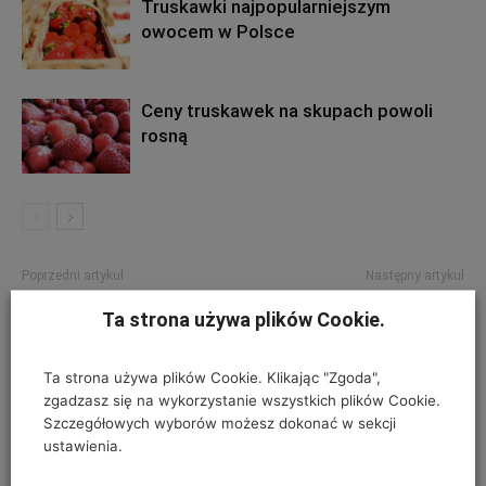
Truskawki najpopularniejszym
owocem w Polsce
Ceny truskawek na skupach powoli
rosną
Poprzedni artykuł
Następny artykuł
Dlaczego (też) jagoda
Pozbiorcze nawożenie
Ta strona używa plików Cookie.
kamczacka?
cynkiem i borem
Ta strona używa plików Cookie. Klikając "Zgoda",
zgadzasz się na wykorzystanie wszystkich plików Cookie.
Szczegółowych wyborów możesz dokonać w sekcji
ZOSTAW ODPOWIEDŹ
ustawienia.