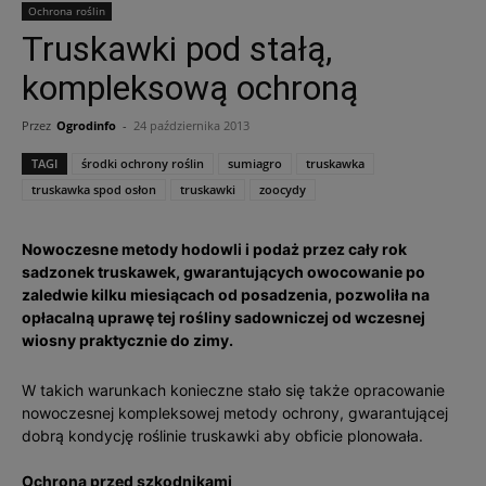
Ochrona roślin
Truskawki pod stałą,
kompleksową ochroną
Przez
Ogrodinfo
-
24 października 2013
TAGI
środki ochrony roślin
sumiagro
truskawka
truskawka spod osłon
truskawki
zoocydy
Nowoczesne metody hodowli i podaż przez cały rok
sadzonek truskawek, gwarantujących owocowanie po
zaledwie kilku miesiącach od posadzenia, pozwoliła na
opłacalną uprawę tej rośliny sadowniczej od wczesnej
wiosny praktycznie do zimy.
W takich warunkach konieczne stało się także opracowanie
nowoczesnej kompleksowej metody ochrony, gwarantującej
dobrą kondycję roślinie truskawki aby obficie plonowała.
Ochrona przed szkodnikami