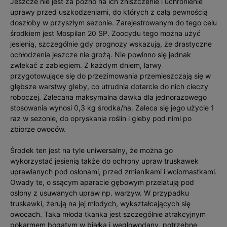
Jeszcze nie jest za późno na ich zniszczenie i uchronienie
uprawy przed uszkodzeniami, do których z całą pewnością
doszłoby w przyszłym sezonie. Zarejestrowanym do tego celu
środkiem jest Mospilan 20 SP. Zoocydu tego można użyć
jesienią, szczególnie gdy prognozy wskazują, że drastyczne
ochłodzenia jeszcze nie grożą. Nie powinno się jednak
zwlekać z zabiegiem. Z każdym dniem, larwy
przygotowujące się do przezimowania przemieszczają się w
głębsze warstwy gleby, co utrudnia dotarcie do nich cieczy
roboczej. Zalecana maksymalna dawka dla jednorazowego
stosowania wynosi 0,3 kg środka/ha. Zaleca się jego użycie 1
raz w sezonie, do opryskania roślin i gleby pod nimi po
zbiorze owoców.
Środek ten jest na tyle uniwersalny, że można go
wykorzystać jesienią także do ochrony upraw truskawek
uprawianych pod osłonami, przed zmienikami i wciornastkami.
Owady te, o ssącym aparacie gębowym przelatują pod
osłony z usuwanych upraw np. warzyw. W przypadku
truskawki, żerują na jej młodych, wykształcających się
owocach. Taka młoda tkanka jest szczególnie atrakcyjnym
pokarmem bogatym w białka i węglowodany, potrzebne