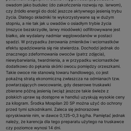
owadom jako budulec (do zakończenia rozwoju np. larwom),
czy źródło energii do dość jeszcze aktywnego jesienią trybu
życia. Dlatego składniki te wykorzystywane są w dużym
stopniu, a nie tak jak u owadów o osiadłym trybie życia
(mszyce bezskrzydłe, larwy miodówek) odfiltrowywane jest
białko, ale wydalany nadmiar węglowodanów w postaci
spadzi. W przypadku żerowania zmieników i wciornastków
efektu spadziowania się nie stwierdza. Dochodzi jednak do
znacznego zdeformowania owoców (patrz zdjęcia),
niewybarwiania, twardnienia, a w przypadku wciornastków
dodatkowo do pękania skórki owocu pomiędzy orzeszkami.
Takie owoce nie stanowią towaru handlowego, co jest
pokaźną stratą ekonomiczną zwłaszcza na odmianach tzw.
powtarzających owocowanie, gdy deserowe truskawki
zbierane późną jesienią (wciąż jeszcze takie świeże z
polskich upraw są dostępne w handlu) uzyskują wysokie ceny
za kilogram. Środka Mospilan 20 SP można użyć do ochrony
przed tymi szkodnikami. Zaleca się jednorazowe
opryskiwanie nim, w dawce 0,125–0,3 kg/ha. Pamiętać jednak
należy, że karencja dla tego preparatu użytego na truskawce
czy poziomce wynosi 14 dni.