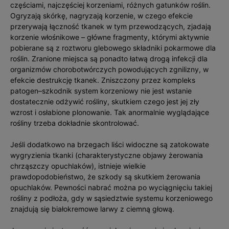
częściami, najczęściej korzeniami, różnych gatunków roślin.
Ogryzają skórkę, nagryzają korzenie, w czego efekcie
przerywają łączność tkanek w tym przewodzących, zjadają
korzenie włośnikowe – główne fragmenty, którymi aktywnie
pobierane są z roztworu glebowego składniki pokarmowe dla
roślin. Zranione miejsca są ponadto łatwą drogą infekcji dla
organizmów chorobotwórczych powodujących zgnilizny, w
efekcie destrukcję tkanek. Zniszczony przez kompleks
patogen–szkodnik system korzeniowy nie jest wstanie
dostatecznie odżywić rośliny, skutkiem czego jest jej zły
wzrost i osłabione plonowanie. Tak anormalnie wyglądające
rośliny trzeba dokładnie skontrolować.
Jeśli dodatkowo na brzegach liści widoczne są zatokowate
wygryzienia tkanki (charakterystyczne objawy żerowania
chrząszczy opuchlaków), istnieje wielkie
prawdopodobieństwo, że szkody są skutkiem żerowania
opuchlaków. Pewności nabrać można po wyciągnięciu takiej
rośliny z podłoża, gdy w sąsiedztwie systemu korzeniowego
znajdują się białokremowe larwy z ciemną głową.