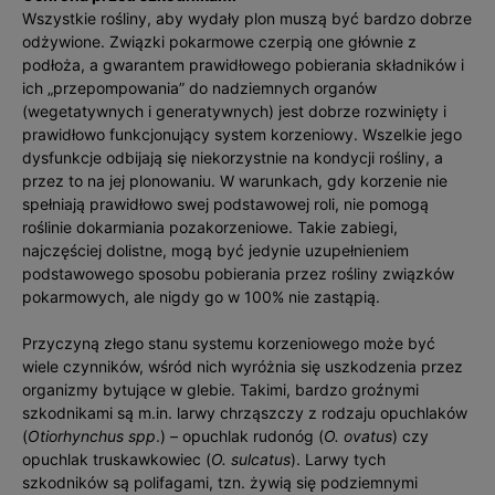
Wszystkie rośliny, aby wydały plon muszą być bardzo dobrze
odżywione. Związki pokarmowe czerpią one głównie z
podłoża, a gwarantem prawidłowego pobierania składników i
ich „przepompowania” do nadziemnych organów
(wegetatywnych i generatywnych) jest dobrze rozwinięty i
prawidłowo funkcjonujący system korzeniowy. Wszelkie jego
dysfunkcje odbijają się niekorzystnie na kondycji rośliny, a
przez to na jej plonowaniu. W warunkach, gdy korzenie nie
spełniają prawidłowo swej podstawowej roli, nie pomogą
roślinie dokarmiania pozakorzeniowe. Takie zabiegi,
najczęściej dolistne, mogą być jedynie uzupełnieniem
podstawowego sposobu pobierania przez rośliny związków
pokarmowych, ale nigdy go w 100% nie zastąpią.
Przyczyną złego stanu systemu korzeniowego może być
wiele czynników, wśród nich wyróżnia się uszkodzenia przez
organizmy bytujące w glebie. Takimi, bardzo groźnymi
szkodnikami są m.in. larwy chrząszczy z rodzaju opuchlaków
(
Otiorhynchus spp
.) – opuchlak rudonóg (
O. ovatus
) czy
opuchlak truskawkowiec (
O. sulcatus
). Larwy tych
szkodników są polifagami, tzn. żywią się podziemnymi