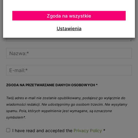
Zgoda na wszystkie
Ustawienia
ZGODA NA PRZETWARZANIE DANYCH OSOBOWYCH
*
Twój adres e-mail nie zostanie opublikowany, podajesz go wyłącznie do
wiadomości redakcji. Nie udostępnimy go osobom trzecim. Nie wysyłamy
spamu. Pola, których wypełnienie jest wymagane, są oznaczone
symbolem*.
I have read and accepted the
Privacy Policy
*