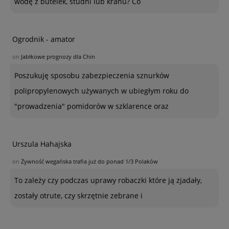
wodę z butelek, studni lub kranu? Co
Ogrodnik - amator
on
Jabłkowe prognozy dla Chin
Poszukuję sposobu zabezpieczenia sznurków
polipropylenowych używanych w ubiegłym roku do
"prowadzenia" pomidorów w szklarence oraz
Urszula Hahajska
on
Żywność wegańska trafia już do ponad 1/3 Polaków
To zależy czy podczas uprawy robaczki które ją zjadały,
zostały otrute, czy skrzętnie zebrane i