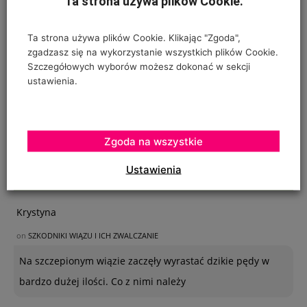
Ta strona używa plików Cookie.
Ta strona używa plików Cookie. Klikając "Zgoda",
zgadzasz się na wykorzystanie wszystkich plików Cookie.
Szczegółowych wyborów możesz dokonać w sekcji
ustawienia.
Zgoda na wszystkie
Ustawienia
OSTATNIE KOMENTARZE
Krystyna
on
SZKODNIKI WIĄZU I ICH ZWALCZANIE
Na szczepionym wiązie zaczęły wyrastać dzikie pędy w
bardzo dużej ilości. Co z nimi należy