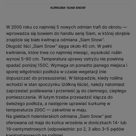
KURKUMA 'SIAM SNOW’
W 2000 roku co najmniej 5 nowych odmian trafi do obrotu —
wprowadza się bowiem do handlu serię Siam, w której obrębie
znajdzie się biało kwitnąca odmiana „Siam Snow”.
Długość liści „Siam Snow” sięga około 40 cm. W pełni
kwitnienia, które trwa co najmniej miesiąc, wysokość roślin
wynosi 5–90 cm. Temperatura uprawy ostryżu nie powinna
spadać poniżej 150C. Wymaga on ponadto jasnego miejsca i
sporej wilgotności podłoża w czasie wegetacji (nie
dopuszczać do przesuszenia). W listopadzie, kiedy roślina
wchodzi w stan spoczynku (żółkną liście), należy natomiast
zaprzestać podlewania i przenieść ją do ciemnego, ciepłego
pomieszczenia. W lutym trzeba przesadzić kłącza do
świeżego podłoża, a następnie uprawiać kurkumę w
temperaturze 200C — zakwitnie w maju.
Na giełdach holenderskich odmiana „Siam Snow” jest
oferowana od maja do końca września w doniczkach 14- lub
19-centymetrowych (odpowiednio: po 2, 3 albo 3–5 pędów
kwiatostanowych na roślinie).