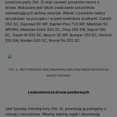
porażone pędy (fot. 3) oraz usuwać porażone owoce z
drzew. Wskazane jest także zwalczanie szkodników
uszkadzających skórkę owoców. Wiśnie i czereśnie należy
opryskiwać na początku i w pełni kwitnienia środkami: Cukarb
350 SC, Kuprosal 60 WP, Kaptan Plus 71,5 WP, Miedzian 50
WP/WG, Miedzian Extra 350 SC, Orius 250 EW, Saprol 190
EC, Topsin M 500 SC, Baycor 25 WP, Bumper 250 EC, Horizon
250 EW, Ronilan 500 SC, Rovral Flo 255 SC.
FOT. 3. PĘDY PORAŻONE PRZEZ BRUNATNĄ ZGNILIZNĘ DRZEW PESTKOWYCH
NALEŻY WYCINAĆ
Leukostomoza drzew pestkowych
Jest typową chorobą kory (fot. 4), powodują ją patogeny z
rodzaju
Leucostoma
. Wiosną więdną nagle i obumierają