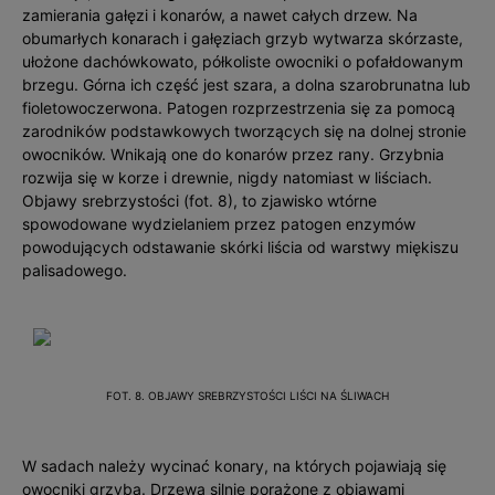
zamierania gałęzi i konarów, a nawet całych drzew. Na
obumarłych konarach i gałęziach grzyb wytwarza skórzaste,
ułożone dachówkowato, półkoliste owocniki o pofałdowanym
brzegu. Górna ich część jest szara, a dolna szarobrunatna lub
fioletowoczerwona. Patogen rozprzestrzenia się za pomocą
zarodników podstawkowych tworzących się na dolnej stronie
owocników. Wnikają one do konarów przez rany. Grzybnia
rozwija się w korze i drewnie, nigdy natomiast w liściach.
Objawy srebrzystości (fot. 8), to zjawisko wtórne
spowodowane wydzielaniem przez patogen enzymów
powodujących odstawanie skórki liścia od warstwy miękiszu
palisadowego.
FOT. 8. OBJAWY SREBRZYSTOŚCI LIŚCI NA ŚLIWACH
W sadach należy wycinać konary, na których pojawiają się
owocniki grzyba. Drzewa silnie porażone z objawami