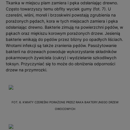
Tkanka w miejscu plam zamiera i pęka odsłaniając drewno.
Często towarzyszy temu obfity wyciek gumy (fot. 7). U
czereśni, wiśni, moreli i brzoskwini powstają zgrubienia na
porażonych pędach, kora w tych miejscach zamiera i pęka
odsłaniając drewno. Bakterie zimują na powierzchni pędów, w
pąkach oraz miękiszu korowym porażonych drzew. Jesienią
bakterie wnikają do pędów przez blizny po opadłych liściach.
Wrotami infekcji są także zranienia pędów. Pasożytowanie
bakterii na drzewach powoduje wykorzystanie składników
pokarmowych żywiciela (cukry) i wydzielanie szkodliwych
toksyn. Przyczyniać się to może do obniżenia odporności
drzew na przymrozki.
FOT. 6. KWIATY CZEREŚNI PORAŻONE PRZEZ RAKA BAKTERYJNEGO DRZEW
OWOCOWYCH