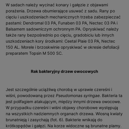
W sadach należy wycinać konary i gałęzie z objawami
porażenia. Drzewa obumierające usuwać z sadu. Rany po
cięciu i uszkodzeniach mechanicznych trzeba zabezpieczać
pastami: Dendromal 03 PA, Funaben 03 PA, Nectec 03 PA i
Balsamem sadowniczym ochronnym PA. Opryskiwać należy
także rany bezpośrednio po cięciu, gradobiciu lub innych
uszkodzeniach kory środkami: Ceetal Plaie 03 PA, Nectec
150 AL. Morele i brzoskwinie opryskiwać w okresie defoliacji
preparatem Topsin M 500 SC.
Rak bakteryjny drzew owocowych
Jest szczególnie uciążliwą chorobą w uprawie czereśni i
wiśni, powodowaną przez
Pseudomonas syringae
. Bakteria ta
jest polifagiem atakującym, między innymi drzewa owocowe.
W przypadku czereśni i wiśni objawy chorobowe występują
na wszystkich nadziemnych organach drzewa. Wiosną kwiaty
brunatnieją i zasychają (fot. 6). Bakterie wnikają do
krótkopędów i gałęzi. Na korze widoczne są brunatne plamy.