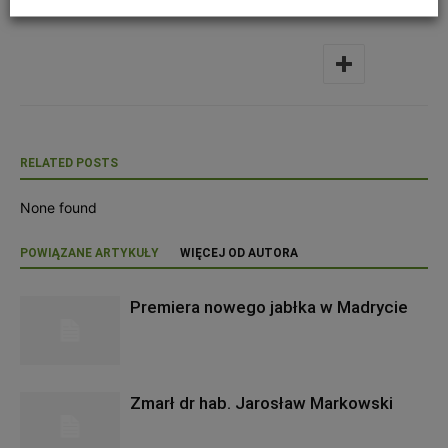
RELATED POSTS
None found
POWIĄZANE ARTYKUŁY
WIĘCEJ OD AUTORA
Premiera nowego jabłka w Madrycie
Zmarł dr hab. Jarosław Markowski