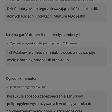
Dzień dobry. Mam tego zatrważającą ilość na aktinidii,
dolnych liściach i łodygach. Multum tego jest!!!
kolejna garść dupereli dla młodych imbecyli
on
Żywność wegańska trafia już do ponad 1/3 Polaków
1/3 Polaków je chleb, ziemniaki, owoce, warzywa, pije
wodę z butelek, studni lub kranu? Co
Ogrodnik - amator
on
Jabłkowe prognozy dla Chin
Poszukuję sposobu zabezpieczenia sznurków
polipropylenowych używanych w ubiegłym roku do
"prowadzenia" pomidorów w szklarence oraz