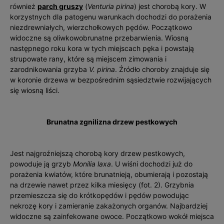
również
parch gruszy
(
Venturia pirina
) jest chorobą kory. W
korzystnych dla patogenu warunkach dochodzi do porażenia
niezdrewniałych, wierzchołkowych pędów. Początkowo
widoczne są oliwkowobrunatne przebarwienia. Wiosną
następnego roku kora w tych miejscach pęka i powstają
strupowate rany, które są miejscem zimowania i
zarodnikowania grzyba
V. pirina
. Źródło choroby znajduje się
w koronie drzewa w bezpośrednim sąsiedztwie rozwijających
się wiosną liści.
Brunatna zgnilizna drzew pestkowych
Jest najgroźniejszą chorobą kory drzew pestkowych,
powoduje ją grzyb
Monilia laxa
. U wiśni dochodzi już do
porażenia kwiatów, które brunatnieją, obumierają i pozostają
na drzewie nawet przez kilka miesięcy (fot. 2). Grzybnia
przemieszcza się do krótkopędów i pędów powodując
nekrozę kory i zamieranie zakażonych organów. Najbardziej
widoczne są zainfekowane owoce. Początkowo wokół miejsca