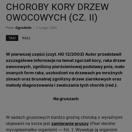
CHOROBY KORY DRZEW
OWOCOWYCH (CZ. II)
Przez
Ogrodinfo
-
1 lutego 2004
TAGI
NULL
W pierwszej części (czyt. HO 12/2003) Autor przedstawił
szczegółowe informacje na temat zgorzeli kory, raka drzew
owocowych, zgnilizny pierścieniowej podstawy pnia, mało
znanych form raka, uszkodzeń na drzewach po mroźnych
zimach oraz brunatnej zgnilizny drzew ziarnkowych oraz
metody diagnozowania i zwalczania tych chorób (red.).
Na gruszach
W sadach gruszowych bardzo groźną chorobą z wyraźnymi
objawami na korze jest
zamieranie gruszy
(
Pear decline
mycoplasmalike organism
) — fot. 1. Wywołuje ją organizm