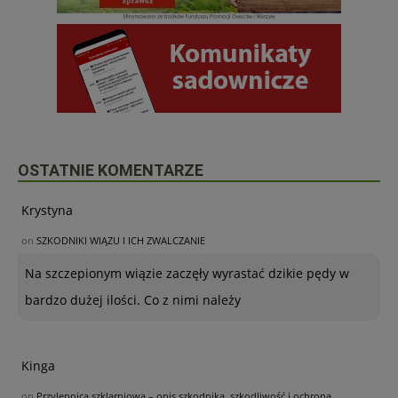
OSTATNIE KOMENTARZE
Krystyna
on
SZKODNIKI WIĄZU I ICH ZWALCZANIE
Na szczepionym wiązie zaczęły wyrastać dzikie pędy w
bardzo dużej ilości. Co z nimi należy
Kinga
on
Przylepnica szklarniowa – opis szkodnika, szkodliwość i ochrona