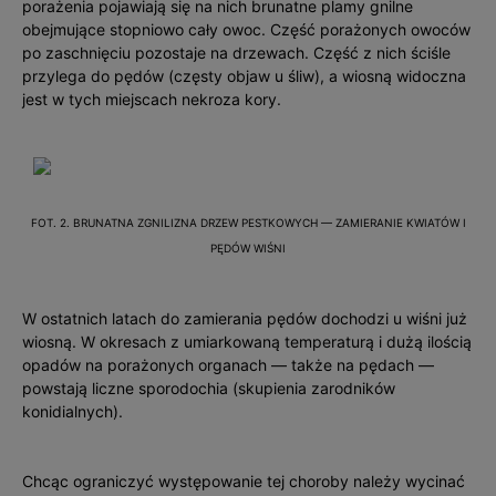
porażenia pojawiają się na nich brunatne plamy gnilne
obejmujące stopniowo cały owoc. Część porażonych owoców
po zaschnięciu pozostaje na drzewach. Część z nich ściśle
przylega do pędów (częsty objaw u śliw), a wiosną widoczna
jest w tych miejscach nekroza kory.
FOT. 2. BRUNATNA ZGNILIZNA DRZEW PESTKOWYCH — ZAMIERANIE KWIATÓW I
PĘDÓW WIŚNI
W ostatnich latach do zamierania pędów dochodzi u wiśni już
wiosną. W okresach z umiarkowaną temperaturą i dużą ilością
opadów na porażonych organach — także na pędach —
powstają liczne sporodochia (skupienia zarodników
konidialnych).
Chcąc ograniczyć występowanie tej choroby należy wycinać