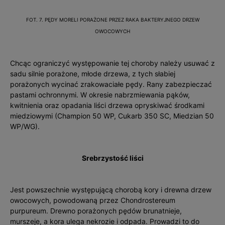
FOT. 7. PĘDY MORELI PORAŻONE PRZEZ RAKA BAKTERYJNEGO DRZEW
OWOCOWYCH
Chcąc ograniczyć występowanie tej choroby należy usuwać z
sadu silnie porażone, młode drzewa, z tych słabiej
porażonych wycinać zrakowaciałe pędy. Rany zabezpieczać
pastami ochronnymi. W okresie nabrzmiewania pąków,
kwitnienia oraz opadania liści drzewa opryskiwać środkami
miedziowymi (Champion 50 WP, Cukarb 350 SC, Miedzian 50
WP/WG).
Srebrzystość liści
Jest powszechnie występującą chorobą kory i drewna drzew
owocowych, powodowaną przez Chondrostereum
purpureum. Drewno porażonych pędów brunatnieje,
murszeje, a kora ulega nekrozie i odpada. Prowadzi to do