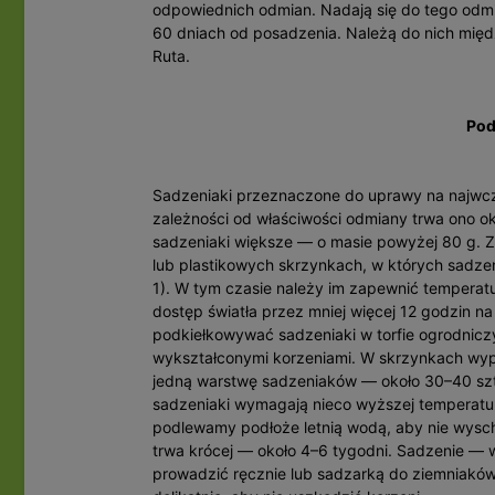
odpowiednich odmian. Nadają się do tego odmi
60 dniach od posadzenia. Należą do nich między 
Ruta.
Pod
Sadzeniaki przeznaczone do uprawy na najwcz
zależnoś­ci od właściwości odmiany trwa ono o
sadzeniaki większe — o masie powyżej 80 g. Z
lub plastikowych skrzynkach, w których sadzen
1). W tym czasie należy im zapewnić temperat
dostęp światła przez mniej więcej 12 godzin na
podkiełkowywać sadzeniaki w torfie ogrodnicz
wykształconymi korzeniami. W skrzynkach wyp
jedną warstwę sadzeniaków — około 30–40 szt
sadzeniaki wymagają nieco wyższej temperat
podlewamy podłoże letnią wodą, aby nie wyschło
trwa krócej — około 4–6 tygodni. Sadzenie —
prowadzić ręcznie lub sadzarką do ziemniakó