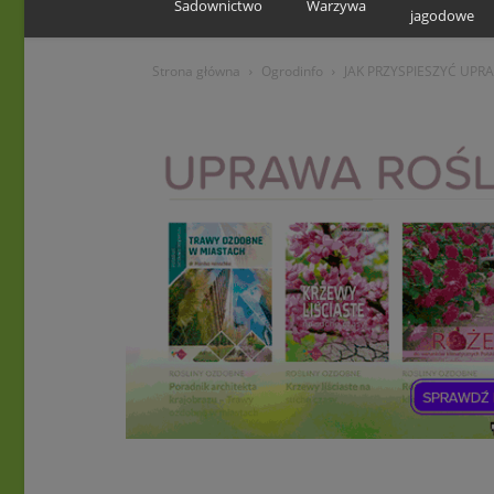
Sadownictwo
Warzywa
jagodowe
Strona główna
Ogrodinfo
JAK PRZYSPIESZYĆ UPR