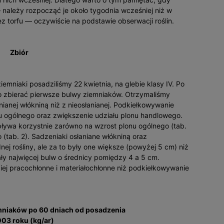
należy rozpocząć je około tygodnia wcześniej niż w
torfu — oczywiście na podstawie obserwacji roślin.
Zbiór
niaki posadziliśmy 22 kwietnia, na glebie klasy IV. Po
o zbierać pierwsze bulwy ziemniaków. Otrzymaliśmy
nianej włókniną niż z nieosłanianej. Podkiełkowywanie
u ogólnego oraz zwiększenie udziału plonu handlowego.
ływa korzystnie zarówno na wzrost plonu ogólnego (tab.
 (tab. 2). Sadzeniaki osłaniane włókniną oraz
nej rośliny, ale za to były one większe (powyżej 5 cm) niż
y najwięcej bulw o średnicy pomiędzy 4 a 5 cm.
iej pracochłonne i materiałochłonne niż podkiełkowywanie
emniaków po 60 dniach od posadzenia
03 roku (kg/ar)