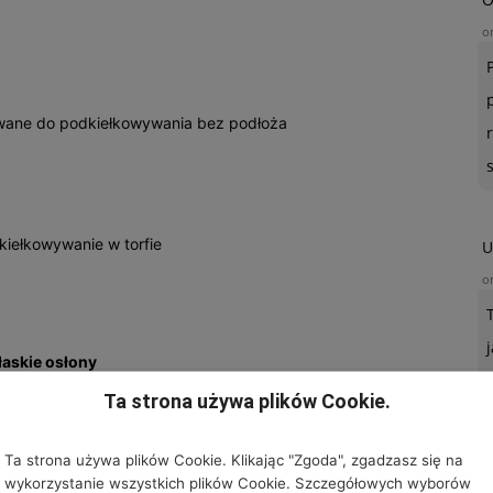
o
owane do podkiełkowywania bez podłoża
dkiełkowywanie w torfie
U
o
łaskie osłony
Ta strona używa plików Cookie.
iaków konieczne jest wykorzystanie płaskich osłon, które
gleby oraz zabezpieczają młode rośliny przed
Ta strona używa plików Cookie. Klikając "Zgoda", zgadzasz się na
e sadzeniaki nakrywamy włókniną polipropylenową lub
wykorzystanie wszystkich plików Cookie. Szczegółowych wyborów