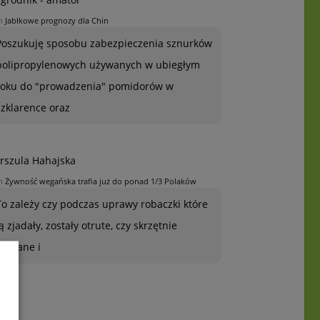
n
Jabłkowe prognozy dla Chin
Poszukuję sposobu zabezpieczenia sznurków
polipropylenowych używanych w ubiegłym
roku do "prowadzenia" pomidorów w
szklarence oraz
rszula Hahajska
n
Żywność wegańska trafia już do ponad 1/3 Polaków
To zależy czy podczas uprawy robaczki które
ją zjadały, zostały otrute, czy skrzętnie
zebrane i