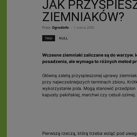
JAK PRZYSPIES
ZIEMNIAKÓW?
Przez
Ogrodinfo
-
1 marca 2005
TAGI
NULL
Wczesne ziemniaki zaliczane są do warzyw. 
posadzenia, ale wymaga to różnych metod pr
Główną zaletą przyspieszonej uprawy ziemniak
przy najwcześniejszych terminach zbioru. Krót
wykorzystanie pola. Mogą stanowić przedplon mi
kapusty pekińskiej, marchwi czy cebuli ozimej.
Pierwszą rzeczą, którą trzeba wziąć pod uwag