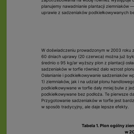
planujemy nawadnianie plantacji ziemniaków — 
uprawie z sadzeniaków podkiełkowywanych bez 
W doświadczeniu prowadzonym w 2003 roku ziem
60 dniach uprawy (20 czerwca) można już był
średnio o 95 kg/ar wyższy plon z plantacji osła
sadzeniaków w torfie również dało wzrost plon
Osłanianie i podkiełkowywanie sadzeniaków wp
1) ziemniaków, jak i na udział plonu handlowego
podkiełkowywane w torfie dały mniej bulw z jed
podkiełkowywane bez podłoża. Te pierwsze dał
Przygotowanie sadzeniaków w torfie jest bardz
w sposób tradycyjny, ale daje lepsze efekty.
Tabela 1. Plon ogólny zi
w 20