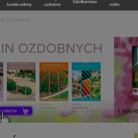
Szkółkarstwo
tunele osłony
ozdobne
roślin
AWĘ ZIEMNIAKÓW?