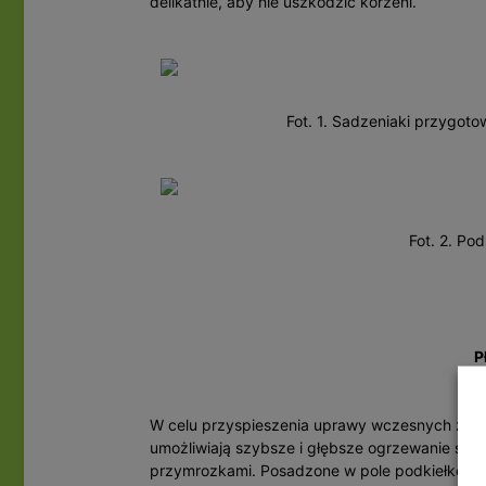
delikatnie, aby nie uszkodzić korzeni.
Fot. 1. Sadzeniaki przygot
Fot. 2. Po
P
W celu przyspieszenia uprawy wczesnych ziemn
umożliwiają szybsze i głębsze ogrzewanie się 
przymrozkami. Posadzone w pole podkiełkowan