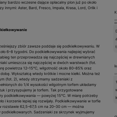
any bardzo wczesne dające opłacalny plon już po około
innymi: Aster, Bard, Fresco, Impala, Krasa, Lord, Orlik i
K
o
o
kiełkowywanie
eśniejszy zbiór zawsze poddaje się podkiełkowywaniu. W
t
koło 6–8 tygodni. Do podkiełkowywania najlepiej wybrać
abieg ten przeprowadza się najczęściej w drewnianych
iaki umieszcza się najczęściej w dwóch warstwach (fot.
k
urę powietrza 12–15°C, wilgotność około 80–85% oraz
 dobę. Wykształcą wtedy krótkie i mocne kiełki. Można też
o
ym (fot. 2), wtedy otrzymamy sadzeniaki z
ełnionych do 1/4 wysokości wilgotnym torfem układamy
uk i przysypujemy je torfem. Tak przygotowane
ury podkiełkowywania — powyżej 15°C. W miarę potrzeby
 i korzenie lepiej się rozwijały. Podkiełkowywanie w torfie
 w rozstawie 62,5–67,5 cm na 20–30 cm — można
w podkiełkowanych. Sadzeniaki ze skrzynek wyjmujemy
O