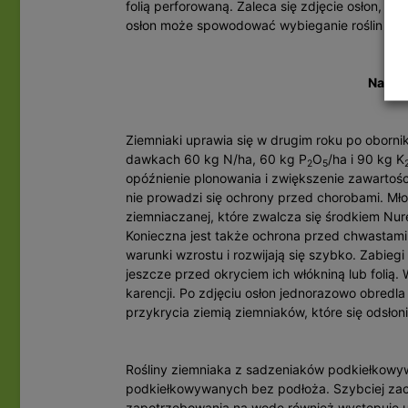
folią perforowaną. Zaleca się zdjęcie osłon, g
osłon może spowodować wybieganie roślin oraz 
Nawoże
Ziemniaki uprawia się w drugim roku po oborn
dawkach 60 kg N/ha, 60 kg P
O
/ha i 90 kg K
2
5
opóźnienie plonowania i zwiększenie zawartoś
nie prowadzi się ochrony przed chorobami. Mło
ziemniaczanej, które zwalcza się środkiem Nur
Konieczna jest także ochrona przed chwastami,
warunki wzrostu i rozwijają się szybko. Zabie
jeszcze przed okryciem ich włókniną lub folią.
karencji. Po zdjęciu osłon jednorazowo obredla
przykrycia ziemią ziemniaków, które się odsłoni
Rośliny ziemniaka z sadzeniaków podkiełkowywan
podkiełkowywanych bez podłoża. Szybciej zacz
zapotrzebowania na wodę również występuje u 