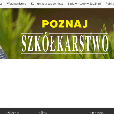
ss
Warzywnictwo
Komunikaty sadownicze
Sadownictwo w Sad24.pl
Rolni
Szklarnie
Rośliny
Ochrona