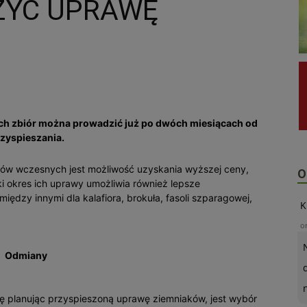
ZYĆ UPRAWĘ
Ich zbiór można prowadzić już po dwóch miesiącach od
zyspieszania.
ów wczes­nych jest możliwość uzyskania wyższej ceny,
O
ki okres ich uprawy umożliwia również lepsze
ędzy innymi dla kalafiora, brokuła, fasoli szparagowej,
K
o
Odmiany
ę planując przyspieszoną uprawę ziemniaków, jest wybór