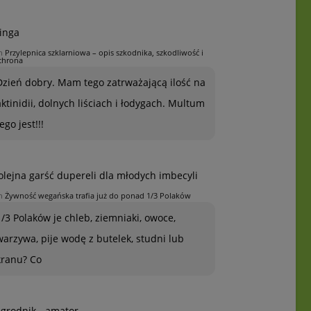
inga
n
Przylepnica szklarniowa – opis szkodnika, szkodliwość i
chrona
Dzień dobry. Mam tego zatrważającą ilość na
aktinidii, dolnych liściach i łodygach. Multum
ego jest!!!
olejna garść dupereli dla młodych imbecyli
n
Żywność wegańska trafia już do ponad 1/3 Polaków
1/3 Polaków je chleb, ziemniaki, owoce,
warzywa, pije wodę z butelek, studni lub
kranu? Co
grodnik - amator