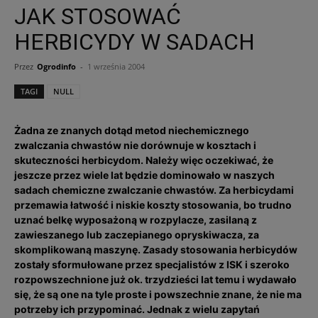
JAK STOSOWAĆ
HERBICYDY W SADACH
Przez
Ogrodinfo
-
1 września 2004
TAGI
NULL
Żadna ze znanych dotąd metod niechemicznego
zwalczania chwastów nie dorównuje w kosztach i
skuteczności herbicydom. Należy więc oczekiwać, że
jeszcze przez wiele lat będzie dominowało w naszych
sadach chemiczne zwalczanie chwastów. Za herbicydami
przemawia łatwość i niskie koszty stosowania, bo trudno
uznać belkę wyposażoną w rozpylacze, zasilaną z
zawieszanego lub zaczepianego opryskiwacza, za
skomplikowaną maszynę. Zasady stosowania herbicydów
zostały sformułowane przez specjalistów z ISK i szeroko
rozpowszechnione już ok. trzydzieści lat temu i wydawało
się, że są one na tyle proste i powszechnie znane, że nie ma
potrzeby ich przypominać. Jednak z wielu zapytań