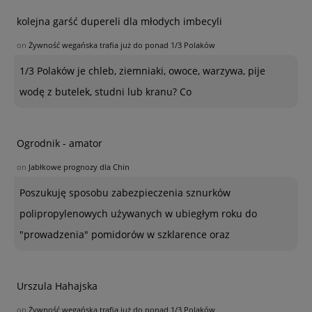
kolejna garść dupereli dla młodych imbecyli
on
Żywność wegańska trafia już do ponad 1/3 Polaków
1/3 Polaków je chleb, ziemniaki, owoce, warzywa, pije
wodę z butelek, studni lub kranu? Co
Ogrodnik - amator
on
Jabłkowe prognozy dla Chin
Poszukuję sposobu zabezpieczenia sznurków
polipropylenowych używanych w ubiegłym roku do
"prowadzenia" pomidorów w szklarence oraz
Urszula Hahajska
on
Żywność wegańska trafia już do ponad 1/3 Polaków