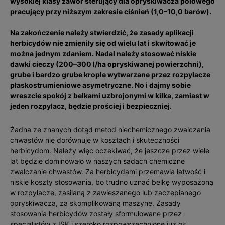
wysokiej klasy zawór sterujący dla opryskiwacza polowego
pracujący przy niższym zakresie ciśnień (1,0–10,0 barów).
Na zakończenie należy stwierdzić, że zasady aplikacji
herbicydów nie zmieniły się od wielu lat i skwitować je
można jednym zdaniem. Nadal ­należy stosować niskie
dawki cieczy (200–300 l/ha opryskiwanej powierzchni),
grube i bardzo grube krople wytwarzane przez rozpylacze
płaskostrumieniowe asymetryczne. No i dajmy sobie
wreszcie spokój z belkami uzbrojonymi w kilka, zamiast w
jeden rozpylacz, będzie proś­ciej i bezpieczniej.
Żadna ze znanych dotąd metod niechemicznego zwalczania
chwastów nie dorównuje w kosztach i skuteczności
herbicydom. Należy więc oczekiwać, że jeszcze przez wiele
lat będzie dominowało w naszych sadach chemiczne
zwalczanie chwastów. Za herbicydami przemawia łatwość i
niskie koszty stosowania, bo trudno uznać belkę wyposażoną
w rozpylacze, zasilaną z zawieszanego lub zaczepianego
opryskiwacza, za skomplikowaną maszynę. Zasady
stosowania herbicydów zostały sformułowane przez
specjalistów z ISK i szeroko rozpowszechnione już ok.