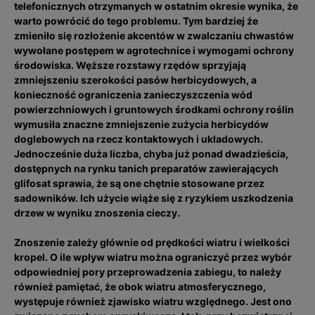
telefonicznych otrzymanych w ostatnim okresie wynika, że
warto powrócić do tego problemu. Tym bardziej że
zmieniło się rozłożenie akcentów w zwalczaniu chwastów
wywołane postępem w agrotechnice i wymogami ochrony
środowiska. Węższe rozstawy rzędów sprzyjają
zmniejszeniu szerokości pasów herbicydowych, a
konieczność ograniczenia zanieczyszczenia wód
powierzchniowych i gruntowych środkami ochrony roślin
wymusiła znaczne zmniejszenie zużycia herbicydów
doglebowych na rzecz kontaktowych i układowych.
Jednocześnie duża liczba, chyba już ponad dwadzieścia,
dostępnych na rynku tanich preparatów zawierających
glifosat sprawia, że są one chętnie stosowane przez
sadowników. Ich użycie wiąże się z ryzykiem uszkodzenia
drzew w wyniku znoszenia cieczy.
Znoszenie zależy głównie od prędkości wiatru i wielkości
kropel. O ile wpływ wiatru można ograniczyć przez wybór
odpowiedniej pory przeprowadzenia zabiegu, to należy
również pamiętać, że obok wiatru atmosferycznego,
występuje również zjawisko wiatru względnego. Jest ono