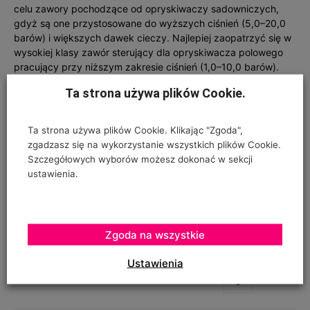
celu zawory pochodzące od opryskiwaczy sadowniczych,
gdyż są one przystosowane do wyższych ciśnień (5,0–20,0
barów) i większych dawek cieczy. Najlepiej zaopatrzyć się w
wysokiej klasy zawór sterujący dla opryskiwacza polowego
pracujący przy niższym zakresie ciśnień (1,0–10,0 barów).
Ta strona używa plików Cookie.
Na zakończenie należy stwierdzić, że zasady aplikacji
herbicydów nie zmieniły się od wielu lat i skwitować je można
Ta strona używa plików Cookie. Klikając "Zgoda",
jednym zdaniem. Nadal ­należy stosować niskie dawki cieczy
zgadzasz się na wykorzystanie wszystkich plików Cookie.
(200–300 l/ha opryskiwanej powierzchni), grube i bardzo
Szczegółowych wyborów możesz dokonać w sekcji
grube krople wytwarzane przez rozpylacze
ustawienia.
płaskostrumieniowe asymetryczne. No i dajmy sobie wreszcie
spokój z belkami uzbrojonymi w kilka, zamiast w jeden
rozpylacz, będzie proś­ciej i bezpieczniej.
Zgoda na wszystkie
Ustawienia