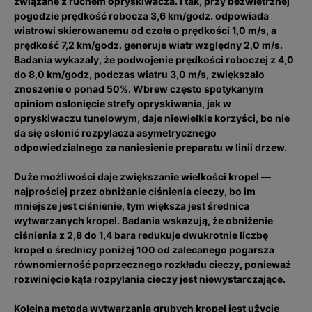
związane z ruchem opryskiwacza. I tak, przy bezwietrznej
pogodzie prędkość robocza 3,6 km/godz. odpowiada
wiatrowi skierowanemu od czoła o prędkości 1,0 m/s, a
prędkość 7,2 km/godz. generuje wiatr względny 2,0 m/s.
Badania wykazały, że podwojenie prędkości roboczej z 4,0
do 8,0 km/godz, podczas wiatru 3,0 m/s, zwiększało
znoszenie o ponad 50%. Wbrew często spotykanym
opiniom osłonięcie strefy opryskiwania, jak w
opryskiwaczu tunelowym, daje niewielkie korzyści, bo nie
da się osłonić rozpylacza asymetrycznego
odpowiedzialnego za naniesienie preparatu w linii drzew.
Duże możliwości daje zwiększanie wielkości kropel —
najprościej przez obniżanie ciśnienia cieczy, bo im
mniejsze jest ciśnienie, tym większa jest średnica
wytwarzanych kropel. Badania wskazują, że obniżenie
ciśnienia z 2,8 do 1,4 bara redukuje dwukrotnie liczbę
kropel o średnicy poniżej 100 od zalecanego pogarsza
równomierność poprzecznego rozkładu cieczy, ponieważ
rozwinięcie kąta rozpylania cieczy jest niewystarczające.
Kolejną metodą wytwarzania grubych kropel jest użycie