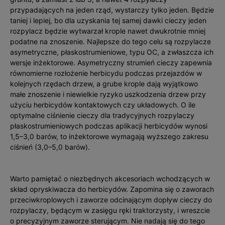
przypadających na jeden rząd, wystarczy tylko jeden. Będzie
taniej i lepiej, bo dla uzyskania tej samej dawki cieczy jeden
rozpylacz będzie wytwarzał krople nawet dwukrotnie mniej
podatne na znoszenie. Najlepsze do tego celu są rozpylacze
asymetryczne, płaskostrumieniowe, typu OC, a zwłaszcza ich
wersje inżektorowe. Asymetryczny strumień cieczy zapewnia
równomierne rozłożenie herbicydu podczas przejazdów w
kolejnych rzędach drzew, a grube krople dają wyjątkowo
małe znoszenie i niewielkie ryzyko uszkodzenia drzew przy
użyciu herbicydów kontaktowych czy układowych. O ile
optymalne ciśnienie cieczy dla tradycyjnych rozpylaczy
płaskostrumieniowych podczas aplikacji herbicydów wynosi
1,5–3,0 barów, to inżektorowe wymagają wyższego zakresu
ciśnień (3,0–5,0 barów).
Warto pamiętać o niezbędnych akcesoriach wchodzących w
skład opryskiwacza do herbicydów. Zapomina się o zaworach
przeciwkroplowych i zaworze odcinającym dopływ cieczy do
rozpylaczy, będącym w zasięgu ręki traktorzysty, i wreszcie
o precyzyjnym zaworze sterującym. Nie nadają się do tego