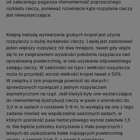
od zalecanego pogarsza równomierność poprzecznego
rozkładu cieczy, ponieważ rozwinięcie kąta rozpylania cieczy
jest niewystarczające.
Kolejną metodą wytwarzania grubych kropel jest użycie
rozpylaczy o dużej wydajności cieczy. Lepiej jest zastosować
jeden większy rozpylacz niż dwa mniejsze, nawet gdy wiąże
się to ze zwiększeniem wysokości położenia rozpylacza nad
opryskiwaną powierzchnią, w celu uzyskania odpowiedniego
zasięgu cieczy. W zależności od typu i wielkości rozpylacza,
może to przynieść wzrost wielkości kropel nawet o 50%.
W związku z tym proponuję powrócić do starych i
sprawdzonych rozwiązań z jednym rozpylaczem
asymetrycznym na rząd. Jeśli kiedyś były one wystarczające
do równomiernej dystrybucji cieczy w pasie o szerokości do
3,0 m w sadach o rozstawie 5–6 m, to wywiążą się one z tego
zadania również we współcześnie sadzonych sadach, w
których szerokość pasa herbicydowego wynosi zaledwie 1,5
m. Nie będzie potrzeby korzystania z mało poręcznych i
łatwych do uszkodzenia belek kopiujących powierzchnię
gruntu, a zamiast 2 lub 3, a nawet 4 rozpylaczy