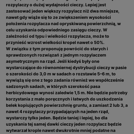
rozpylaczy o dużej wydajności cieczy. Lepiej jest
zastosować jeden większy rozpylacz niż dwa mniejsze,
nawet gdy wiąże się to ze zwiększeniem wysokości
położenia rozpylacza nad opryskiwaną powierzchnią, w
celu uzyskania odpowiedniego zasięgu cieczy. W
zależności od typu i wielkości rozpylacza, może to
przynieść wzrost wielkości kropel nawet o 50%.
W związku z tym proponuję powrócić do starych i
sprawdzonych rozwiązań z jednym rozpylaczem
asymetrycznym na rząd. Jeśli kiedyś były one
wystarczające do równomiernej dystrybucji cieczy w pasie
o szerokości do 3,0 m w sadach o rozstawie 5–6 m, to
wywiążą się one z tego zadania również we współcześnie
sadzonych sadach, w których szerokość pasa
herbicydowego wynosi zaledwie 1,5 m. Nie będzie potrzeby
korzystania z mało poręcznych i łatwych do uszkodzenia
belek kopiujących powierzchnię gruntu, a zamiast 2 lub 3, a
nawet 4 rozpylaczy przypadających na jeden rząd,
wystarczy tylko jeden. Będzie taniej i lepiej, bo dla
uzyskania tej samej dawki cieczy jeden rozpylacz będzie
wytwarzał krople nawet dwukrotnie mniej podatne na