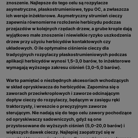
znoszenie. Najlepsze do tego celu są rozpylacze
asymetryczne, płaskostrumieniowe, typu OC, a zwłaszcza
ich wersje inżektorowe. Asymetryczny strumień cieczy
zapewnia równomierne rozłożenie herbicydu podczas
przejazdów w kolejnych rzędach drzew, a grube krople dają
wyjątkowo małe znoszenie i niewielkie ryzyko uszkodzenia
drzew przy użyciu herbicydów kontaktowych czy
układowych. O ile optymalne ciśnienie cieczy dla
tradycyjnych rozpylaczy płaskostrumieniowych podczas
aplikacji herbicydów wynosi 1,5–3,0 barów, to inżektorowe
wymagają wyższego zakresu ciśnień (3,0–5,0 barów).
Warto pamiętać o niezbędnych akcesoriach wchodzących
w skład opryskiwacza do herbicydów. Zapomina się o
zaworach przeciwkroplowych i zaworze odcinającym
dopływ cieczy do rozpylaczy, będącym w zasięgu ręki
traktorzysty, i wreszcie o precyzyjnym zaworze
sterującym. Nie nadają się do tego celu zawory pochodzące
od opryskiwaczy sadowniczych, gdyż są one
przystosowane do wyższych ciśnień (5,0–20,0 barów) i
większych dawek cieczy. Najlepiej zaopatrzyć się w