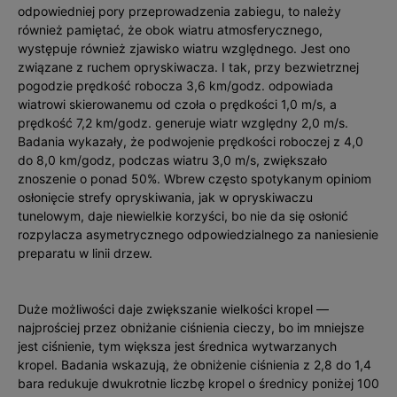
odpowiedniej pory przeprowadzenia zabiegu, to należy
również pamiętać, że obok wiatru atmosferycznego,
występuje również zjawisko wiatru względnego. Jest ono
związane z ruchem opryskiwacza. I tak, przy bezwietrznej
pogodzie prędkość robocza 3,6 km/godz. odpowiada
wiatrowi skierowanemu od czoła o prędkości 1,0 m/s, a
prędkość 7,2 km/godz. generuje wiatr względny 2,0 m/s.
Badania wykazały, że podwojenie prędkości roboczej z 4,0
do 8,0 km/godz, podczas wiatru 3,0 m/s, zwiększało
znoszenie o ponad 50%. Wbrew często spotykanym opiniom
osłonięcie strefy opryskiwania, jak w opryskiwaczu
tunelowym, daje niewielkie korzyści, bo nie da się osłonić
rozpylacza asymetrycznego odpowiedzialnego za naniesienie
preparatu w linii drzew.
Duże możliwości daje zwiększanie wielkości kropel —
najprościej przez obniżanie ciśnienia cieczy, bo im mniejsze
jest ciśnienie, tym większa jest średnica wytwarzanych
kropel. Badania wskazują, że obniżenie ciśnienia z 2,8 do 1,4
bara redukuje dwukrotnie liczbę kropel o średnicy poniżej 100