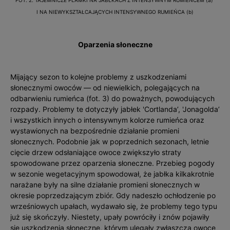
FOT. 2. TAJEMNICZE PLAMKI NA JABŁKACH Z INTENSYWNYM RUMIEŃCEM (a)
I NA NIEWYKSZTAŁCAJĄCYCH INTENSYWNEGO RUMIEŃCA (b)
Oparzenia słoneczne
Mijający sezon to kolejne problemy z uszkodzeniami
słonecznymi owoców — od niewielkich, polegających na
odbarwieniu rumieńca (fot. 3) do poważnych, powodujących
rozpady. Problemy te dotyczyły jabłek 'Cortlanda’, 'Jonagolda’
i wszystkich innych o intensywnym kolorze rumieńca oraz
wystawionych na bezpośrednie działanie promieni
słonecznych. Podobnie jak w poprzednich sezonach, letnie
cięcie drzew odsłaniające owoce zwiększyło straty
spowodowane przez oparzenia słoneczne. Przebieg pogody
w sezonie wegetacyjnym spowodował, że jabłka kilkakrotnie
narażane były na silne działanie promieni słonecznych w
okresie poprzedzającym zbiór. Gdy nadeszło ochłodzenie po
wrześniowych upałach, wydawało się, że problemy tego typu
już się skończyły. Niestety, upały powróciły i znów pojawiły
się uszkodzenia słoneczne, którym ulegały zwłaszcza owoce