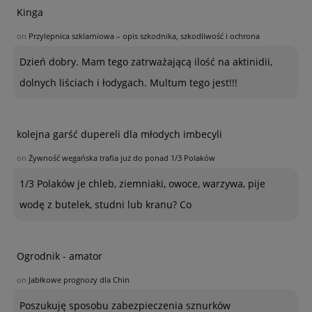
Kinga
on
Przylepnica szklarniowa – opis szkodnika, szkodliwość i ochrona
Dzień dobry. Mam tego zatrważającą ilość na aktinidii,
dolnych liściach i łodygach. Multum tego jest!!!
kolejna garść dupereli dla młodych imbecyli
on
Żywność wegańska trafia już do ponad 1/3 Polaków
1/3 Polaków je chleb, ziemniaki, owoce, warzywa, pije
wodę z butelek, studni lub kranu? Co
Ogrodnik - amator
on
Jabłkowe prognozy dla Chin
Poszukuję sposobu zabezpieczenia sznurków