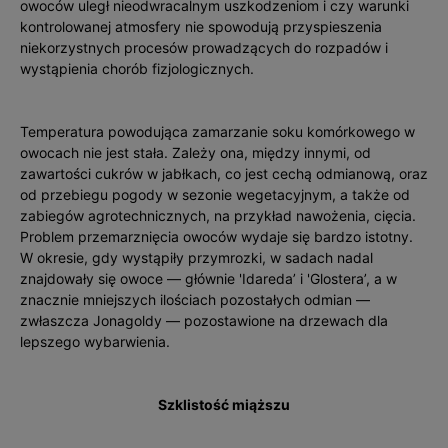
owoców uległ nieodwracalnym uszkodzeniom i czy warunki
kontrolowanej atmosfery nie spowodują przyspieszenia
niekorzystnych procesów prowadzących do rozpadów i
wystąpienia chorób fizjologicznych.
Temperatura powodująca zamarzanie soku komórkowego w
owocach nie jest stała. Zależy ona, między innymi, od
zawartości cukrów w jabłkach, co jest cechą odmianową, oraz
od przebiegu pogody w sezonie wegetacyjnym, a także od
zabiegów agrotechnicznych, na przykład nawożenia, cięcia.
Problem przemarznięcia owoców wydaje się bardzo istotny.
W okresie, gdy wystąpiły przymrozki, w sadach nadal
znajdowały się owoce — głównie 'Idareda’ i 'Glostera’, a w
znacznie mniejszych ilościach pozostałych odmian —
zwłaszcza Jonagoldy — pozostawione na drzewach dla
lepszego wybarwienia.
Szklistość miąższu