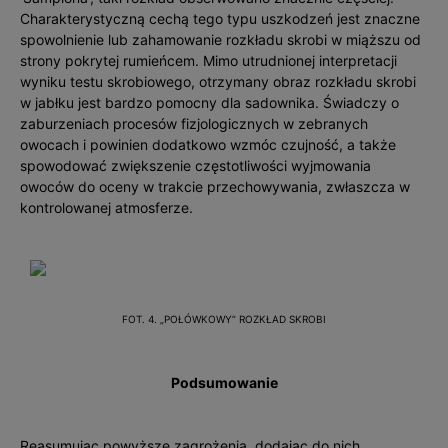
Charakterystyczną cechą tego typu uszkodzeń jest znaczne
spowolnienie lub zahamowanie rozkładu skrobi w miąższu od
strony pokrytej rumieńcem. Mimo utrudnionej interpretacji
wyniku testu skrobiowego, otrzymany obraz rozkładu skrobi
w jabłku jest bardzo pomocny dla sadownika. Świadczy o
zaburzeniach procesów fizjologicznych w zebranych
owocach i powinien dodatkowo wzmóc czujność, a także
spowodować zwiększenie częstotliwości wyjmowania
owoców do oceny w trakcie przechowywania, zwłaszcza w
kontrolowanej atmosferze.
FOT. 4. „POŁÓWKOWY” ROZKŁAD SKROBI
Podsumowanie
Reasumując powyższe zagrożenia, dodając do nich