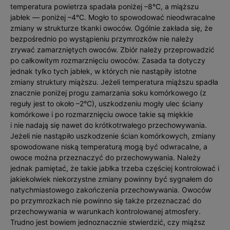
temperatura powietrza spadała poniżej –8°C, a miąższu
jabłek — poniżej –4°C. Mogło to spowodować nieodwracalne
zmiany w strukturze tkanki owoców. Ogólnie zakłada się, że
bezpośrednio po wystąpieniu przymrozków nie należy
zrywać zamarzniętych owoców. Zbiór należy przeprowadzić
po całkowitym rozmarznięciu owoców. Zasada ta dotyczy
jednak tylko tych jabłek, w których nie nastąpiły istotne
zmiany struktury miąższu. Jeżeli temperatura miąższu spadła
znacznie poniżej progu zamarzania soku komórkowego (z
reguły jest to około –2°C), uszkodzeniu mogły ulec ściany
komórkowe i po rozmarznięciu owoce takie są miękkie
i nie nadają się nawet do krótkotrwałego przechowywania.
Jeżeli nie nastąpiło uszkodzenie ścian komórkowych, zmiany
spowodowane niską temperaturą mogą być odwracalne, a
owoce można przeznaczyć do przechowywania. Należy
jednak pamiętać, że takie jabłka trzeba częściej kontrolować i
jakiekolwiek niekorzystne zmiany powinny być sygnałem do
natychmiastowego zakończenia przechowywania. Owoców
po przymrozkach nie powinno się także przeznaczać do
przechowywania w warunkach kontrolowanej atmosfery.
Trudno jest bowiem jednoznacznie stwierdzić, czy miąższ