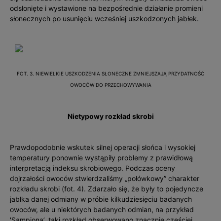
odsłonięte i wystawione na bezpośrednie działanie promieni
słonecznych po usunięciu wcześniej uszkodzonych jabłek.
FOT. 3. NIEWIELKIE USZKODZENIA SŁONECZNE ZMNIEJSZAJĄ PRZYDATNOŚĆ
OWOCÓW DO PRZECHOWYWANIA
Nietypowy rozkład skrobi
Prawdopodobnie wskutek silnej operacji słońca i wysokiej
temperatury ponownie wystąpiły problemy z prawidłową
interpretacją indeksu skrobiowego. Podczas oceny
dojrzałości owoców stwierdzaliśmy „połówkowy” charakter
rozkładu skrobi (fot. 4). Zdarzało się, że były to pojedyncze
jabłka danej odmiany w próbie kilkudziesięciu badanych
owoców, ale u niektórych badanych odmian, na przykład
'Sampiona’, taki rozkład obserwowano znacznie częściej.