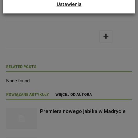
Ustawienia
OWOCACH WIELU ODMIAN
RELATED POSTS
None found
POWIĄZANE ARTYKUŁY
WIĘCEJ OD AUTORA
Premiera nowego jabłka w Madrycie