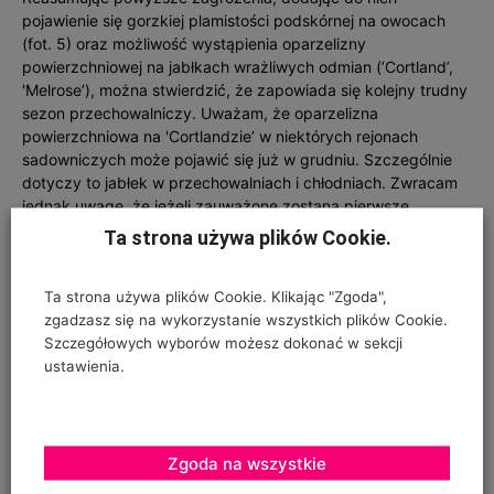
pojawienie się gorzkiej plamistości podskórnej na owocach
(fot. 5) oraz możliwość wystąpienia oparzelizny
powierzchniowej na jabłkach wrażliwych odmian (’Cortland’,
'Melrose’), można stwierdzić, że zapowiada się kolejny trudny
sezon przechowalniczy. Uważam, że oparzelizna
powierzchniowa na 'Cortlandzie’ w niektórych rejonach
sadowniczych może pojawić się już w grudniu. Szczególnie
dotyczy to jabłek w przechowalniach i chłodniach. Zwracam
jednak uwagę, że jeżeli zauważone zostaną pierwsze
symptomy tej choroby w wyżej wymienionych obiektach, to
Ta strona używa plików Cookie.
należy wiedzieć, że choroba ta wy-stąpi także w chłodniach z
kontrolowaną atmosferą. Oczywiście znacznie później, ale —
Ta strona używa plików Cookie. Klikając "Zgoda",
jeśli nie będą pobierane próbki owoców i nie przeprowadzi się
zgadzasz się na wykorzystanie wszystkich plików Cookie.
oceny zagrożenia przez oparzeliznę powierzchniową —
Szczegółowych wyborów możesz dokonać w sekcji
straty w chłodni z kontrolowaną atmosferą mogą być większe
ustawienia.
niż w zwykłej chłodni czy nawet w przechowalni.
Zgoda na wszystkie
FOT. 5. GORZKA PLAMISTOŚĆ PODSKÓRNA WYSTĄPIŁA W TYM ROKU NA