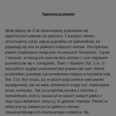
Tajemnicze plamki
Mniej więcej od 3 lat obserwujemy pojawianie się
tajemniczych plamek na owocach. Z każdym rokiem
otrzymujemy coraz więcej sygnałów od sadowników, że
pojawiają się one na jabłkach kolejnych odmian. Początkowo
plamki znajdowano wyłącznie na owocach 'Sampiona’, 'Ligola’
i 'Idareda’, w bieżącym sezonie lista odmian z tymi objawami
powiększyła się o 'Jonagolda’, 'Elise’ i 'Glostera’ (fot. 2 a). U
wszystkich wygląd uszkodzeń jest prawie taki sam. Wokół
przetchlinki powstaje zaczerwienione miejsce w kształcie koła
(fot. 2 b). Być może, już w latach poprzednich owe plamki
występowały, ale na wielu odmianach mogły być maskowane
przez rumieniec. Tak przynajmniej wynika z rozmów z
sadownikami, którzy zauważyli w swoich sadach jabłka z
tego typu defektami. Dotyczy to głównie 'Idareda’. Plamki te
widoczne są zwłaszcza na jabłkach odmian
niewykształcających intensywnego rumieńca. Na