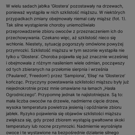
W wielu sadach jabłka 'Glostera’ pozostawały na drzewach,
ponieważ wystąpiła w nich szklistość miąższu. W niektórych
przypadkach zmiany obejmowały niemal cały miąższ (fot. 1).
Tak silne wystąpienie choroby uniemożliwiało
przeprowadzenie zbioru owoców z przeznaczeniem ich do
przechowywania. Czekano więc, aż szklistość nieco się
wchłonie. Niestety, sytuację pogorszyły omówione powyżej
przymrozki. Szklistość miąższu w tym sezonie wystąpiła nie
tylko u 'Glostera’. Choroba pojawiła się już znacznie wcześniej
i obejmowała z różnym nasileniem wiele odmian, począwszy
od tych zbieranych na przełomie sierpnia i września
(’Paulared’, 'Freedom’) przez 'Sampiona’, 'Elisę’ na 'Glosterze’
kończąc. Przyczyny powstawania szklistości miąższu były już
niejednokrotnie przez mnie omawiane na łamach „Hasła
Ogrodniczego”. Przypomnę jednak te najistotniejsze. Są to:
mała liczba owoców na drzewie, nadmierne cięcie drzew,
wysoka temperatura powietrza jesienią i opóźnianie zbioru
jabłek. Ryzyko pojawienia się objawów szklistości miąższu
zwiększa się, gdy przed zbiorem wystąpią gwałtowne skoki
temperatury lub nocne przymrozki. Nadmiernie wyrośnięte
owoce i te wystawione na bezpośrednie działanie silnego