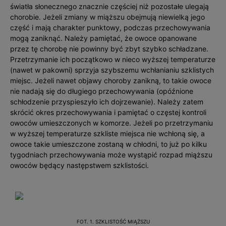
światła słonecznego znacznie częściej niż pozostałe ulegają
chorobie. Jeżeli zmiany w miąższu obejmują niewielką jego
część i mają charakter punktowy, podczas przechowywania
mogą zaniknąć. Należy pamiętać, że owoce opanowane
przez tę chorobę nie powinny być zbyt szybko schładzane.
Przetrzymanie ich początkowo w nieco wyższej temperaturze
(nawet w pakowni) sprzyja szybszemu wchłanianiu szklistych
miejsc. Jeżeli nawet objawy choroby zanikną, to takie owoce
nie nadają się do długiego przechowywania (opóźnione
schłodzenie przyspieszyło ich dojrzewanie). Należy zatem
skrócić okres przechowywania i pamiętać o częstej kontroli
owoców umieszczonych w komorze. Jeżeli po przetrzymaniu
w wyższej temperaturze szkliste miejsca nie wchłoną się, a
owoce takie umieszczone zostaną w chłodni, to już po kilku
tygodniach przechowywania może wystąpić rozpad miąższu
owoców będący następstwem szklistości.
FOT. 1. SZKLISTOŚĆ MIĄŻSZU